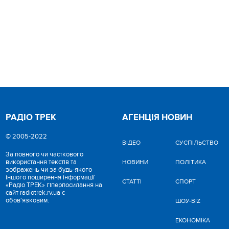
РАДІО ТРЕК
АГЕНЦІЯ НОВИН
© 2005-2022
ВІДЕО
CУСПІЛЬСТВО
За повного чи часткового
використання текстів та
НОВИНИ
ПОЛІТИКА
зображень чи за будь-якого
іншого поширення інформації
СТАТТІ
СПОРТ
«Радіо ТРЕК» гіперпосилання на
сайт radiotrek.rv.ua є
обов'язковим.
ШОУ-BIZ
ЕКОНОМІКА