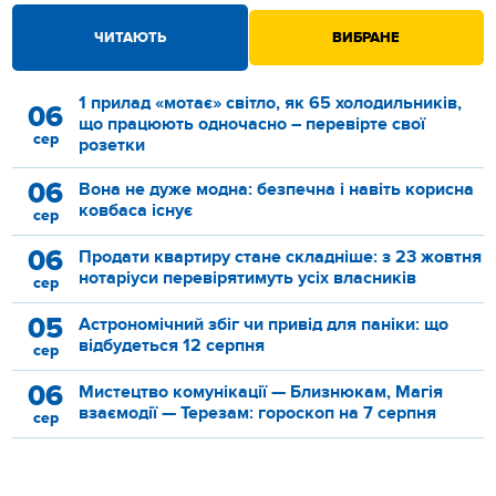
ЧИТАЮТЬ
ВИБРАНЕ
1 прилад «мотає» світло, як 65 холодильників,
06
що працюють одночасно – перевірте свої
сер
розетки
06
Вона не дуже модна: безпечна і навіть корисна
ковбаса існує
сер
06
Продати квартиру стане складніше: з 23 жовтня
нотаріуси перевірятимуть усіх власників
сер
05
Астрономічний збіг чи привід для паніки: що
відбудеться 12 серпня
сер
06
Мистецтво комунікації — Близнюкам, Магія
взаємодії — Терезам: гороскоп на 7 серпня
сер