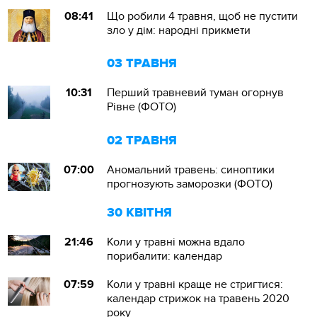
08:41
Що робили 4 травня, щоб не пустити
зло у дім: народні прикмети
03 ТРАВНЯ
10:31
Перший травневий туман огорнув
Рівне (ФОТО)
02 ТРАВНЯ
07:00
Аномальний травень: синоптики
прогнозують заморозки (ФОТО)
30 КВІТНЯ
21:46
Коли у травні можна вдало
порибалити: календар
07:59
Коли у травні краще не стригтися:
календар стрижок на травень 2020
року