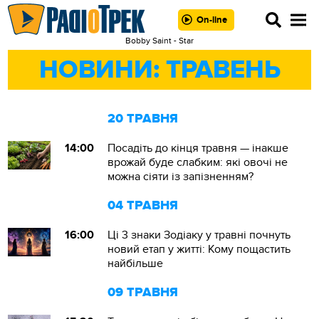
On-line
Bobby Saint - Star
НОВИНИ: ТРАВЕНЬ
20 ТРАВНЯ
14:00
Посадіть до кінця травня — інакше
врожай буде слабким: які овочі не
можна сіяти із запізненням?
04 ТРАВНЯ
16:00
Ці 3 знаки Зодіаку у травні почнуть
новий етап у житті: Кому пощастить
найбільше
09 ТРАВНЯ