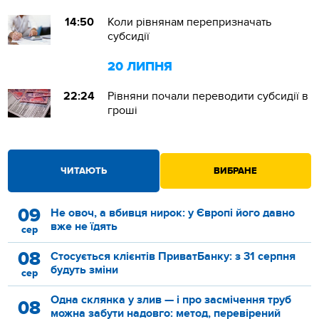
14:50
Коли рівнянам перепризначать
субсидії
20 ЛИПНЯ
22:24
Рівняни почали переводити субсидії в
гроші
ЧИТАЮТЬ
ВИБРАНЕ
09
Не овоч, а вбивця нирок: у Європі його давно
вже не їдять
сер
08
Стосується клієнтів ПриватБанку: з 31 серпня
будуть зміни
сер
Одна склянка у злив — і про засмічення труб
08
можна забути надовго: метод, перевірений