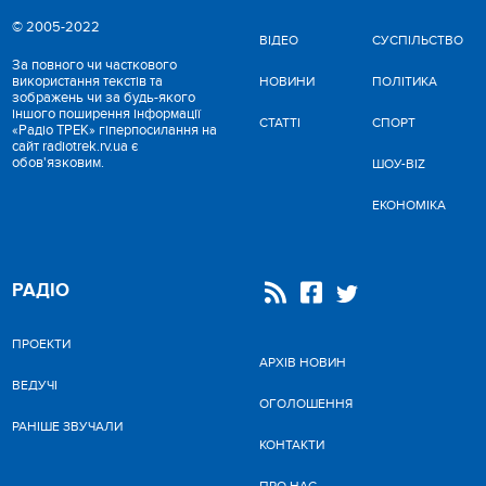
© 2005-2022
ВІДЕО
CУСПІЛЬСТВО
За повного чи часткового
використання текстів та
НОВИНИ
ПОЛІТИКА
зображень чи за будь-якого
іншого поширення інформації
СТАТТІ
СПОРТ
«Радіо ТРЕК» гіперпосилання на
сайт radiotrek.rv.ua є
обов'язковим.
ШОУ-BIZ
ЕКОНОМІКА
РАДІО
ПРОЕКТИ
АРХІВ НОВИН
ВЕДУЧІ
ОГОЛОШЕННЯ
РАНІШЕ ЗВУЧАЛИ
КОНТАКТИ
ПРО НАС