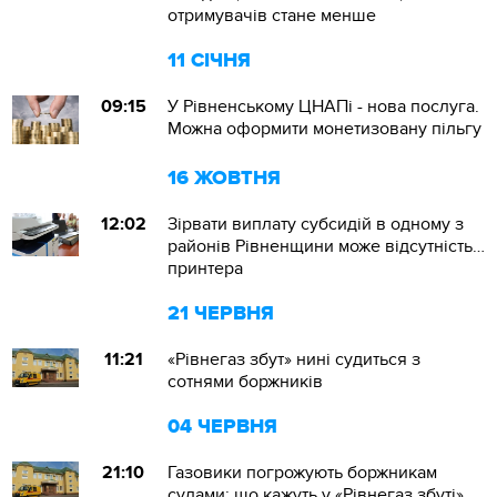
отримувачів стане менше
11 СІЧНЯ
09:15
У Рівненському ЦНАПі - нова послуга.
Можна оформити монетизовану пільгу
16 ЖОВТНЯ
12:02
Зірвати виплату субсидій в одному з
районів Рівненщини може відсутність…
принтера
21 ЧЕРВНЯ
11:21
«Рівнегаз збут» нині судиться з
сотнями боржників
04 ЧЕРВНЯ
21:10
Газовики погрожують боржникам
судами: що кажуть у «Рівнегаз збуті»