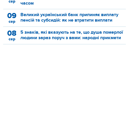
сер
часом
09
Великий український банк припиняє виплату
пенсій та субсидій: як не втратити виплати
сер
08
5 знаків, які вказують на те, що душа померлої
людини зараз поруч з вами: народні прикмети
сер