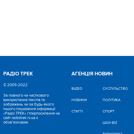
РАДІО ТРЕК
АГЕНЦІЯ НОВИН
© 2005-2022
ВІДЕО
CУСПІЛЬСТВО
За повного чи часткового
використання текстів та
НОВИНИ
ПОЛІТИКА
зображень чи за будь-якого
іншого поширення інформації
СТАТТІ
СПОРТ
«Радіо ТРЕК» гіперпосилання на
сайт radiotrek.rv.ua є
обов'язковим.
ШОУ-BIZ
ЕКОНОМІКА