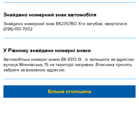
Знайдено номерний знак автомобіля
Знайдено номерний знак ВК2357ВО Хто загубив, звертатися
(096)-150-7002
У Рівному знайдено номерні знаки
Автомобільні номерні знаки BK 6513 IX , їх залишили за адресою
вулиця Млинівська, 15 на території заправки. Власника просять
забрати за вказаною адресою.
Більше оголошень