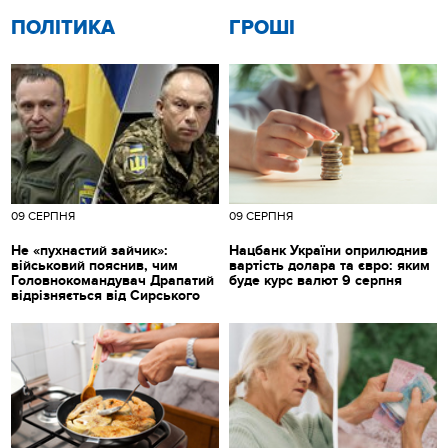
ПОЛІТИКА
ГРОШІ
09 СЕРПНЯ
09 СЕРПНЯ
Не «пухнастий зайчик»:
Нацбанк України оприлюднив
військовий пояснив, чим
вартість долара та євро: яким
Головнокомандувач Драпатий
буде курс валют 9 серпня
відрізняється від Сирського