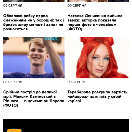
09 СЕРПНЯ
09 СЕРПНЯ
Обвалюю рибку перед
Наталка Денисенко вийшла
смаженням не у борошні: так і
заміж: акторка показала
бризок жиру менше і запах не
перше фото з чоловіком
розноситься
(ФОТО)
06 СЕРПНЯ
09 СЕРПНЯ
Срібний постріл до великої
Тарабарова розкрила вартість
мрії: Максим Камінський з
найдорожчих кліпів у своїй
Рівного — віцечемпіон Європи
кар’єрі
(ФОТО)