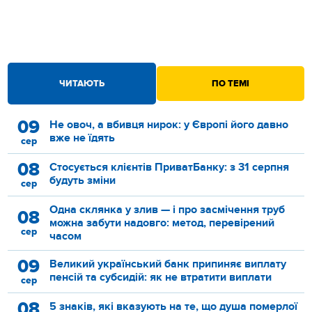
ЧИТАЮТЬ
ПО ТЕМІ
09
Не овоч, а вбивця нирок: у Європі його давно
вже не їдять
сер
08
Стосується клієнтів ПриватБанку: з 31 серпня
будуть зміни
сер
Одна склянка у злив — і про засмічення труб
08
можна забути надовго: метод, перевірений
сер
часом
09
Великий український банк припиняє виплату
пенсій та субсидій: як не втратити виплати
сер
08
5 знаків, які вказують на те, що душа померлої