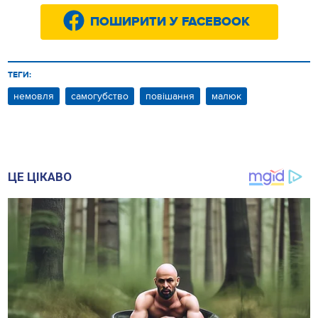
ПОШИРИТИ У FACEBOOK
ТЕГИ:
немовля
самогубство
повішання
малюк
ЦЕ ЦІКАВО