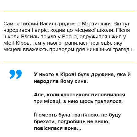
Сам загиблий Василь родом із Мартинівки. Він тут
народився і виріс, ходив до місцевої школи. Після
школи Василь поїхав у Росію, одружився і жив у
місті Кіров. Там у нього трапилася трагедія, яку
місцеві вважають приводом для нинішньої трагедії.
У нього в Кірові була дружина, яка й
народила йому сина.
Але, коли хлопчикові виповнилося
три місяці, з нею щось трапилося.
Її смерть була трагічною, не буду
брехати, подробиць не знаю,
повісилася вона...