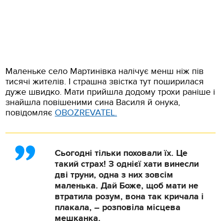
Маленьке село Мартинівка налічує менш ніж пів
тисячі жителів. І страшна звістка тут поширилася
дуже швидко. Мати прийшла додому трохи раніше і
знайшла повішеними сина Василя й онука,
повідомляє
OBOZREVATEL.
Сьогодні тільки поховали їх. Це
такий страх! З однієї хати винесли
дві труни, одна з них зовсім
маленька. Дай Боже, щоб мати не
втратила розум, вона так кричала і
плакала, – розповіла місцева
мешканка.