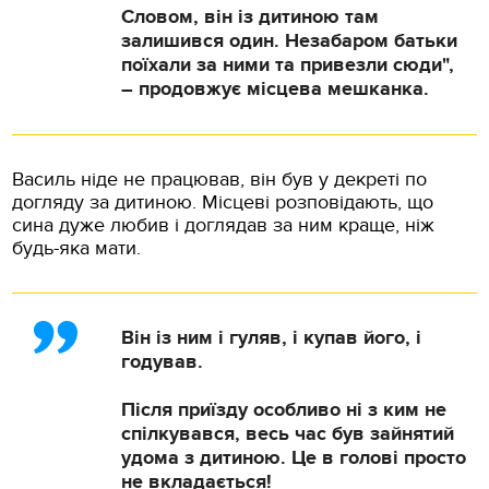
Словом, він із дитиною там
залишився один. Незабаром батьки
поїхали за ними та привезли сюди",
– продовжує місцева мешканка.
Василь ніде не працював, він був у декреті по
догляду за дитиною. Місцеві розповідають, що
сина дуже любив і доглядав за ним краще, ніж
будь-яка мати.
Він із ним і гуляв, і купав його, і
годував.
Після приїзду особливо ні з ким не
спілкувався, весь час був зайнятий
удома з дитиною. Це в голові просто
не вкладається!