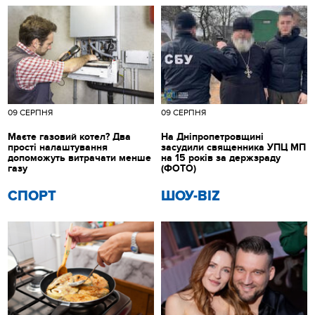
09 СЕРПНЯ
09 СЕРПНЯ
Маєте газовий котел? Два
На Дніпропетровщині
прості налаштування
засудили священника УПЦ МП
допоможуть витрачати менше
на 15 років за держзраду
газу
(ФОТО)
СПОРТ
ШОУ-BIZ