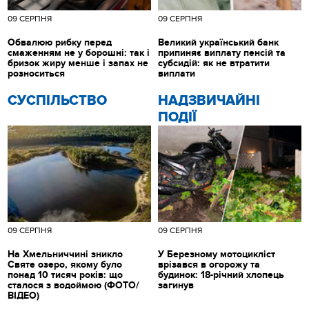
09 СЕРПНЯ
09 СЕРПНЯ
Обвалюю рибку перед
Великий український банк
смаженням не у борошні: так і
припиняє виплату пенсій та
бризок жиру менше і запах не
субсидій: як не втратити
розноситься
виплати
CУСПІЛЬСТВО
НАДЗВИЧАЙНІ
ПОДІЇ
09 СЕРПНЯ
09 СЕРПНЯ
На Хмельниччині зникло
У Березному мотоцикліст
Святе озеро, якому було
врізався в огорожу та
понад 10 тисяч років: що
будинок: 18-річний хлопець
сталося з водоймою (ФОТО/
загинув
ВІДЕО)