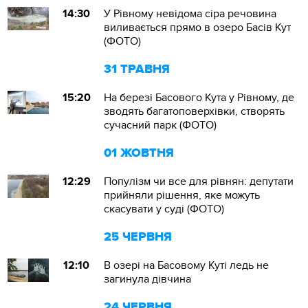
14:30
У Рівному невідома сіра речовина
виливається прямо в озеро Басів Кут
(ФОТО)
31 ТРАВНЯ
15:20
На березі Басового Кута у Рівному, де
зводять багатоповерхівки, створять
сучасний парк (ФОТО)
01 ЖОВТНЯ
12:29
Популізм чи все для рівнян: депутати
прийняли рішення, яке можуть
скасувати у суді (ФОТО)
25 ЧЕРВНЯ
12:10
В озері на Басовому Куті ледь не
загинула дівчина
24 ЧЕРВНЯ