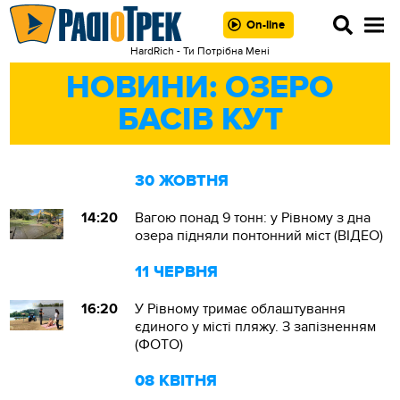
On-line
HardRich - Ти Потрібна Мені
НОВИНИ: ОЗЕРО
БАСІВ КУТ
30 ЖОВТНЯ
14:20
Вагою понад 9 тонн: у Рівному з дна
озера підняли понтонний міст (ВІДЕО)
11 ЧЕРВНЯ
16:20
У Рівному тримає облаштування
єдиного у місті пляжу. З запізненням
(ФОТО)
08 КВІТНЯ