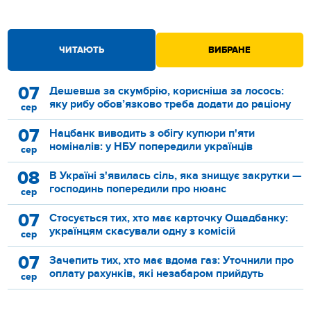
ЧИТАЮТЬ
ВИБРАНЕ
07
Дешевша за скумбрію, корисніша за лосось:
яку рибу обов’язково треба додати до раціону
сер
07
Нацбанк виводить з обігу купюри п'яти
номіналів: у НБУ попередили українців
сер
08
В Україні з'явилась сіль, яка знищує закрутки —
господинь попередили про нюанс
сер
07
Стосується тих, хто має карточку Ощадбанку:
українцям скасували одну з комісій
сер
07
Зачепить тих, хто має вдома газ: Уточнили про
оплату рахунків, які незабаром прийдуть
сер