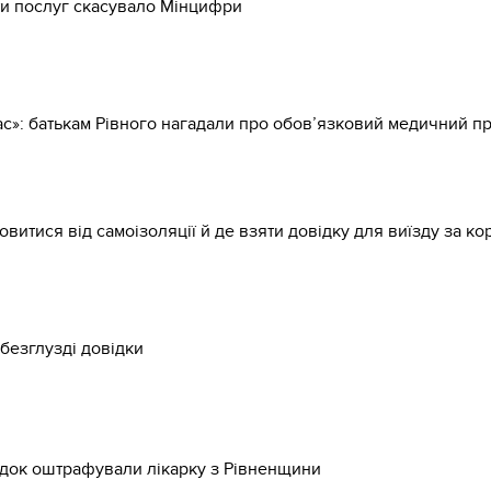
яти послуг скасувало Мінцифри
с»: батькам Рівного нагадали про обов’язковий медичний 
овитися від самоізоляції й де взяти довідку для виїзду за ко
безглузді довідки
ідок оштрафували лікарку з Рівненщини