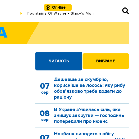
On-line
Fountains Of Wayne - Stacy's Mom
А
ЧИТАЮТЬ
ВИБРАНЕ
Дешевша за скумбрію,
07
корисніша за лосось: яку рибу
обов’язково треба додати до
сер
раціону
В Україні з'явилась сіль, яка
08
знищує закрутки — господинь
сер
попередили про нюанс
Нацбанк виводить з обігу
07