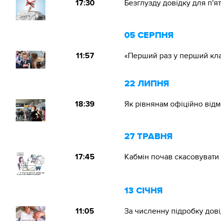
17:30
Безглузду довідку для п'
05 СЕРПНЯ
11:57
«Перший раз у перший кла
22 ЛИПНЯ
18:39
Як рівнянам офіційно відм
27 ТРАВНЯ
17:45
Кабмін почав скасовувати 
13 СІЧНЯ
11:05
За численну підробку дов