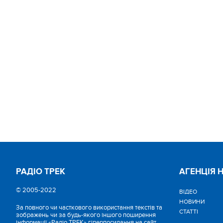
РАДІО ТРЕК
АГЕНЦІЯ 
© 2005-2022
ВІДЕО
НОВИНИ
За повного чи часткового використання текстів та
СТАТТІ
зображень чи за будь-якого іншого поширення
інформації «Радіо ТРЕК» гіперпосилання на сайт