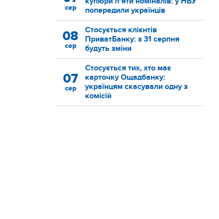
купюри п'яти номіналів: у НБУ
сер
попередили українців
Стосується клієнтів
08
ПриватБанку: з 31 серпня
сер
будуть зміни
Стосується тих, хто має
07
карточку Ощадбанку:
українцям скасували одну з
сер
комісій