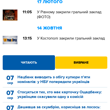
17 ЛЮТОГО
11:05
У Рівному закрили гральний заклад
(ФОТО)
14 ЖОВТНЯ
13:15
У Костополі закрили гральний заклад
ЧИТАЮТЬ
ВИБРАНЕ
07
Нацбанк виводить з обігу купюри п'яти
номіналів: у НБУ попередили українців
сер
07
Стосується тих, хто має карточку Ощадбанку:
українцям скасували одну з комісій
сер
07
Дешевша за скумбрію, корисніша за лосось: