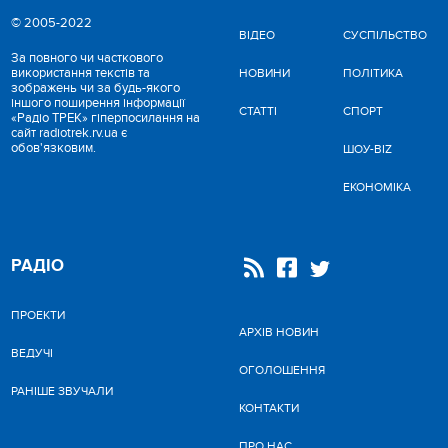
© 2005-2022
ВІДЕО
CУСПІЛЬСТВО
За повного чи часткового
використання текстів та
НОВИНИ
ПОЛІТИКА
зображень чи за будь-якого
іншого поширення інформації
СТАТТІ
СПОРТ
«Радіо ТРЕК» гіперпосилання на
сайт radiotrek.rv.ua є
обов'язковим.
ШОУ-BIZ
ЕКОНОМІКА
РАДІО
ПРОЕКТИ
АРХІВ НОВИН
ВЕДУЧІ
ОГОЛОШЕННЯ
РАНІШЕ ЗВУЧАЛИ
КОНТАКТИ
ПРО НАС