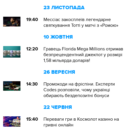
23 ЛИСТОПАДА
19:40
Мессіас закосплеїв легендарне
святкування Тотті у матчі з «Ромою»
10 ЖОВТНЯ
12:20
Гравець Florida Mega Millions отримав
безпрецендентний джекпот у розмірі
1,58 мільярда доларів!
26 ВЕРЕСНЯ
14:30
Промокоди на фріспіни. Експерти
Codes розповіли, чому українці
обирають бездепозитні бонуси
22 ЧЕРВНЯ
15:40
Переваги гри в Космолот казино на
гривні онлайн