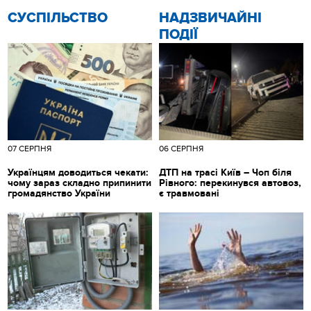
CУСПІЛЬСТВО
НАДЗВИЧАЙНІ
ПОДІЇ
07 СЕРПНЯ
06 СЕРПНЯ
Українцям доводиться чекати:
ДТП на трасі Київ – Чоп біля
чому зараз складно припинити
Рівного: перекинувся автовоз,
громадянство України
є травмовані