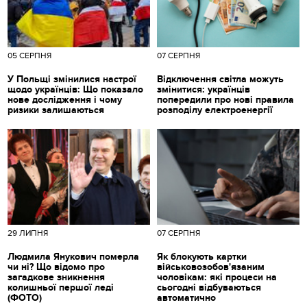
05 СЕРПНЯ
07 СЕРПНЯ
У Польщі змінилися настрої
Відключення світла можуть
щодо українців: Що показало
змінитися: українців
нове дослідження і чому
попередили про нові правила
ризики залишаються
розподілу електроенергії
29 ЛИПНЯ
07 СЕРПНЯ
Людмила Янукович померла
Як блокують картки
чи ні? Що відомо про
військовозобов'язаним
загадкове зникнення
чоловікам: які процеси на
колишньої першої леді
сьогодні відбуваються
(ФОТО)
автоматично