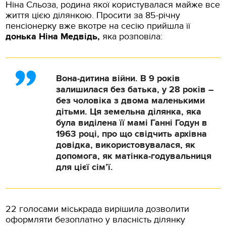
Ніна Сльоза, родина якої користувалася майже все
життя цією ділянкою. Просити за 85-річну
пенсіонерку вже вкотре на сесію прийшла її
донька Ніна Медвідь,
яка розповіла:
Вона-дитина війни. В 9 років
залишилася без батька, у 28 років –
без чоловіка з двома маленькими
дітьми. Ця земельна ділянка, яка
була виділена її мамі Ганні Годун в
1963 році, про що свідчить архівна
довідка, використовувалася, як
допомога, як матінка-годувальниця
для цієї сім’ї.
22 голосами міськрада вирішила дозволити
оформляти безоплатно у власність ділянку