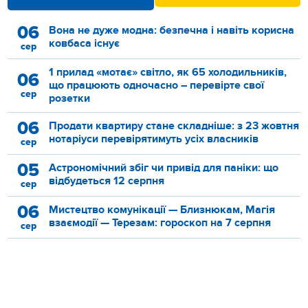
06
Вона не дуже модна: безпечна і навіть корисна
ковбаса існує
сер
1 прилад «мотає» світло, як 65 холодильників,
06
що працюють одночасно – перевірте свої
сер
розетки
06
Продати квартиру стане складніше: з 23 жовтня
нотаріуси перевірятимуть усіх власників
сер
05
Астрономічний збіг чи привід для паніки: що
відбудеться 12 серпня
сер
06
Мистецтво комунікації — Близнюкам, Магія
взаємодії — Терезам: гороскоп на 7 серпня
сер