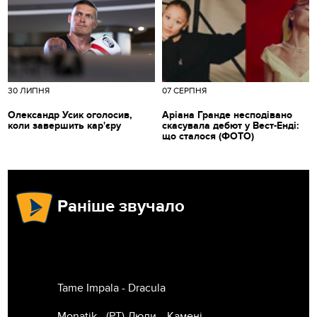
30 ЛИПНЯ
07 СЕРПНЯ
Олександр Усик оголосив,
Аріана Гранде несподівано
коли завершить кар'єру
скасувала дебют у Вест-Енді:
що сталося (ФОТО)
Раніше звучало
Tame Impala - Dracula
Monatik - (РТ) Люди… Камені…