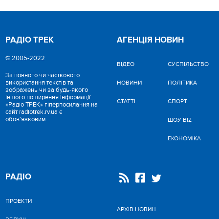
РАДІО ТРЕК
АГЕНЦІЯ НОВИН
© 2005-2022
ВІДЕО
CУСПІЛЬСТВО
За повного чи часткового
використання текстів та
НОВИНИ
ПОЛІТИКА
зображень чи за будь-якого
іншого поширення інформації
СТАТТІ
СПОРТ
«Радіо ТРЕК» гіперпосилання на
сайт radiotrek.rv.ua є
обов'язковим.
ШОУ-BIZ
ЕКОНОМІКА
РАДІО
ПРОЕКТИ
АРХІВ НОВИН