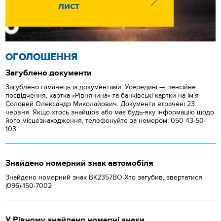
лист
ОГОЛОШЕННЯ
Загублено документи
Загублено гаманець із документами. Усередині — пенсійне
посвідчення, картка «Рівнянина» та банківські картки на ім’я
Соловей Олександр Миколайович. Документи втрачені 23
червня. Якщо хтось знайшов або має будь-яку інформацію щодо
його місцезнаходження, телефонуйте за номером: 050-43-50-
103
Знайдено номерний знак автомобіля
Знайдено номерний знак ВК2357ВО Хто загубив, звертатися
(096)-150-7002
У Рівному знайдено номерні знаки