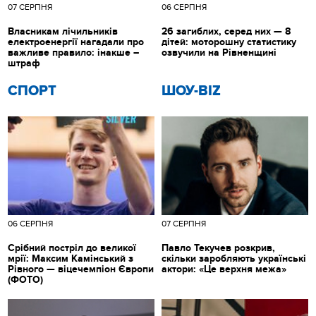
07 СЕРПНЯ
06 СЕРПНЯ
Власникам лічильників
26 загиблих, серед них — 8
електроенергії нагадали про
дітей: моторошну статистику
важливе правило: інакше –
озвучили на Рівненщині
штраф
СПОРТ
ШОУ-BIZ
06 СЕРПНЯ
07 СЕРПНЯ
Срібний постріл до великої
Павло Текучев розкрив,
мрії: Максим Камінський з
скільки заробляють українські
Рівного — віцечемпіон Європи
актори: «Це верхня межа»
(ФОТО)