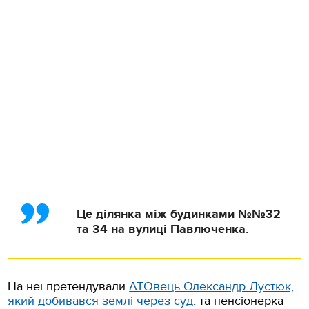
Це ділянка між будинками №№32
та 34 на вулиці Павлюченка.
На неї претендували
АТОвець Олександр Лустюк,
який добивався землі через суд
, та пенсіонерка