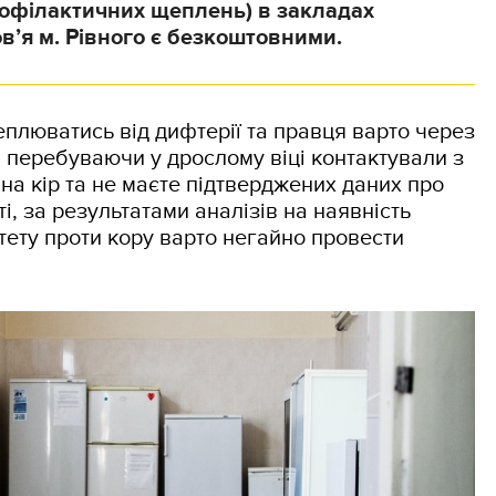
офілактичних щеплень) в закладах
в’я м. Рівного є безкоштовними.
люватись від дифтерії та правця варто через
ви перебуваючи у дрослому віці контактували з
 на кір та не маєте підтверджених даних про
і, за результатами аналізів на наявність
ітету проти кору варто негайно провести