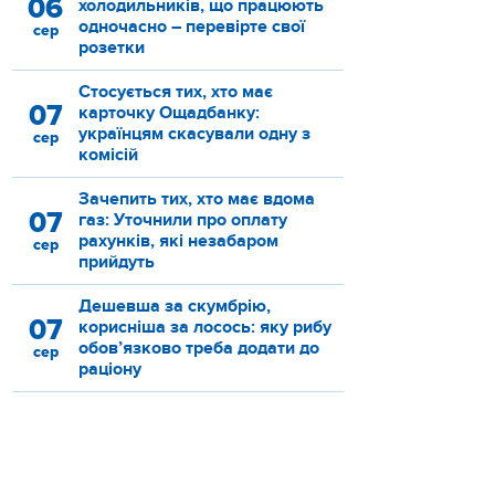
06
холодильників, що працюють
одночасно – перевірте свої
сер
розетки
Стосується тих, хто має
07
карточку Ощадбанку:
українцям скасували одну з
сер
комісій
Зачепить тих, хто має вдома
07
газ: Уточнили про оплату
рахунків, які незабаром
сер
прийдуть
Дешевша за скумбрію,
07
корисніша за лосось: яку рибу
обов’язково треба додати до
сер
раціону