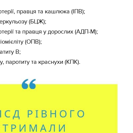
ерії, правця та кашлюка (ІПВ);
еркульозу (БЦЖ);
ерії та правця у дорослих (АДП-М);
омієліту (ОПВ);
атиту В;
, паротиту та краснухи (КПК).