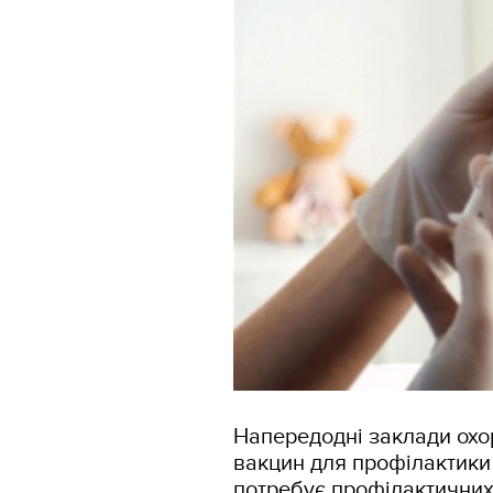
Напередодні заклади охор
вакцин для профілактики 
потребує профілактичних