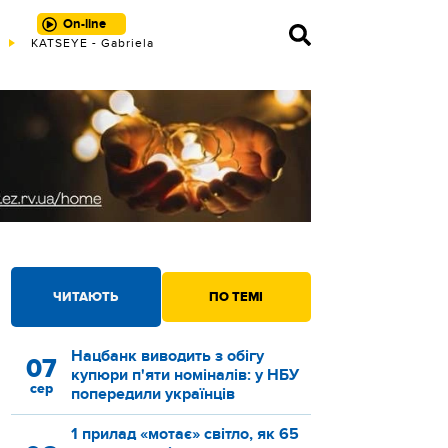
On-line
KATSEYE - Gabriela
ЧИТАЮТЬ
ПО ТЕМІ
Нацбанк виводить з обігу
07
купюри п'яти номіналів: у НБУ
сер
попередили українців
1 прилад «мотає» світло, як 65