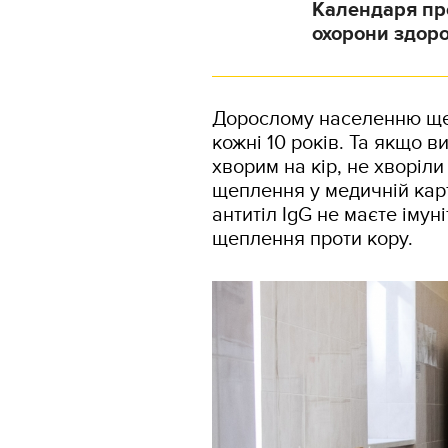
Календаря пр
охорони здоро
Дорослому населенню щеп
кожні 10 років. Та якщо 
хворим на кір, не хворіли
щеплення у медичній карт
антитіл IgG не маєте імун
щеплення проти кору.