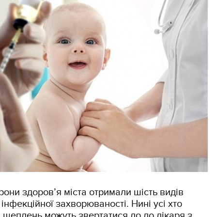
они здоров’я міста отримали шість видів
інфекційної захворюваності. Нині усі хто
 щеплень можуть звертатися до до лікаря з