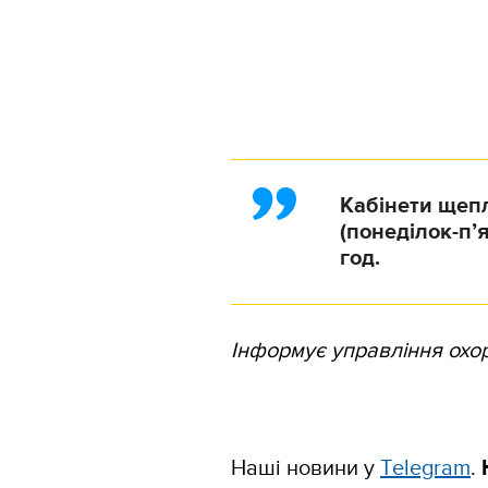
Кабінети щеп
(понеділок-п’я
год.
Інформує управління охор
Наші новини у
Тelegram
.