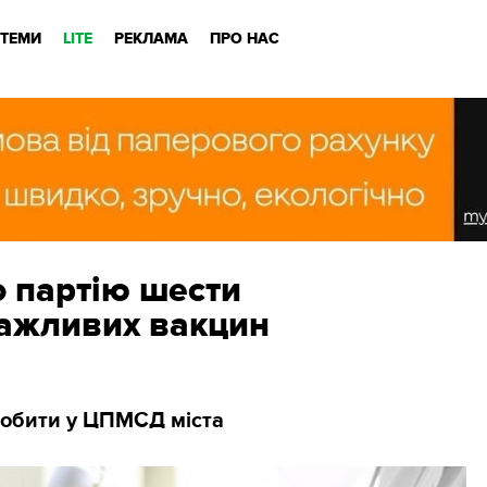
ТЕМИ
LITE
РЕКЛАМА
ПРО НАС
о партію шести
ажливих вакцин
обити у ЦПМСД міста