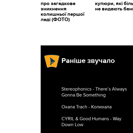
про загадкове
купюри, які біл
зникнення
не видають бан
колишньої першої
леді (ФОТО)
Раніше звучало
Stereophonics - There’s Always
Gonna Be Something
Oxana Trach - Колихала
CYRIL & Good Humans - Way
Down Low