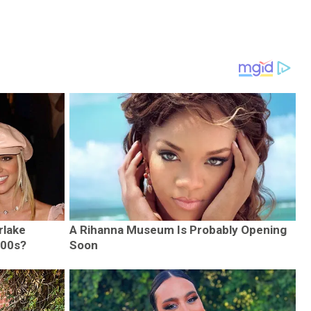
rlake
A Rihanna Museum Is Probably Opening
000s?
Soon