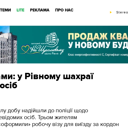
ТЕМИ
LITE
РЕКЛАМА
ПРО НАС
Stereo
ами: у Рівному шахраї
осіб
лу добу надійшли до поліції щодо
евідомих осіб. Трьом жителям
«оформили» робочу візу для виїзду за кордон