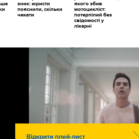
ьше
зник: юристи
якого збив
ки
пояснили, скільки
мотоцикліст:
чекати
потерпілий без
свідомості у
лікарні
Відкрити плей-лист