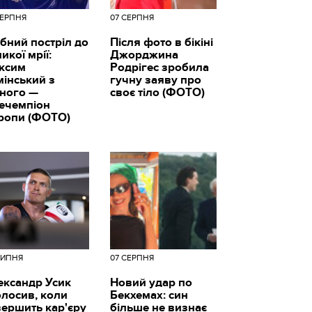
СЕРПНЯ
07 СЕРПНЯ
бний постріл до
Після фото в бікіні
икої мрії:
Джорджина
ксим
Родрігес зробила
мінський з
гучну заяву про
вного —
своє тіло (ФОТО)
цечемпіон
ропи (ФОТО)
ЛИПНЯ
07 СЕРПНЯ
ександр Усик
Новий удар по
олосив, коли
Бекхемах: син
вершить кар'єру
більше не визнає