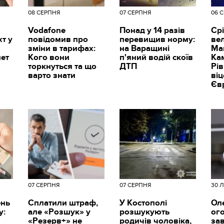
08 СЕРПНЯ
07 СЕРПНЯ
06 
Vodafone
Понад у 14 разів
Срі
т у
повідомив про
перевищив норму:
вел
зміни в тарифах:
на Варащині
Ма
мет
Кого вони
п'яний водій скоїв
Ка
торкнуться та що
ДТП
Рі
варто знати
ві
Єв
07 СЕРПНЯ
07 СЕРПНЯ
30 
ень
Сплатили штраф,
У Костополі
Ол
у:
але «Розшук» у
розшукують
ог
«Резерв+» не
родичів чоловіка,
за