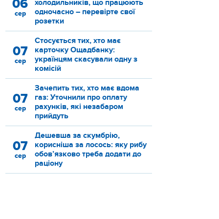
06
холодильників, що працюють
одночасно – перевірте свої
сер
розетки
Стосується тих, хто має
07
карточку Ощадбанку:
українцям скасували одну з
сер
комісій
Зачепить тих, хто має вдома
07
газ: Уточнили про оплату
рахунків, які незабаром
сер
прийдуть
Дешевша за скумбрію,
07
корисніша за лосось: яку рибу
обов’язково треба додати до
сер
раціону