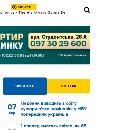
On-line
phonics - There’s Always Gonna Be
Something
ЧИТАЮТЬ
ПО ТЕМІ
Нацбанк виводить з обігу
07
купюри п'яти номіналів: у НБУ
сер
попередили українців
1 прилад «мотає» світло, як 65