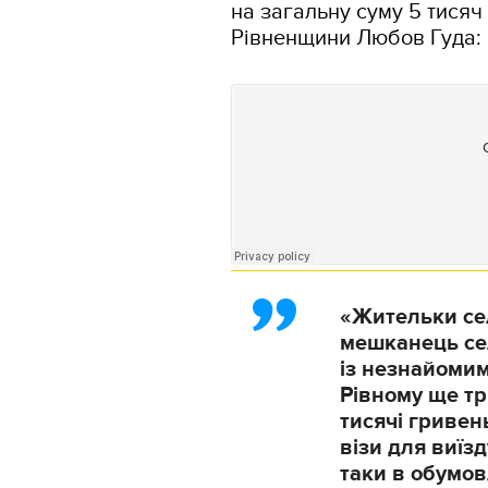
на загальну суму 5 тисяч
Рівненщини Любов Гуда:
«Жительки сел
мешканець се
із незнайомим
Рівному ще три
тисячі гривен
візи для виїз
таки в обумов