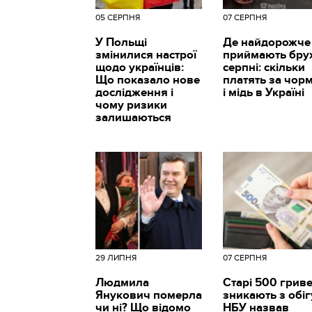
05 СЕРПНЯ
07 СЕРПНЯ
У Польщі
Де найдорожче
змінилися настрої
приймають брух
щодо українців:
серпні: скільки
Що показало нове
платять за чор
дослідження і
і мідь в Україні
чому ризики
залишаються
29 ЛИПНЯ
07 СЕРПНЯ
Людмила
Старі 500 грив
Янукович померла
зникають з обіг
чи ні? Що відомо
НБУ назвав