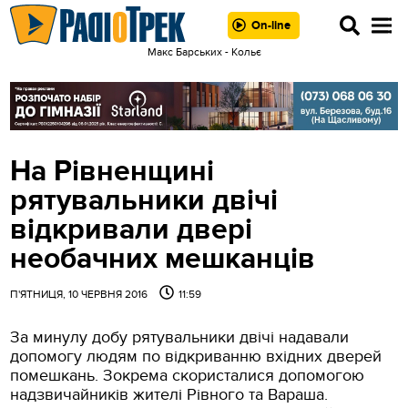
On-line
Макс Барських - Кольє
На Рівненщині
рятувальники двічі
відкривали двері
необачних мешканців
П'ЯТНИЦЯ, 10 ЧЕРВНЯ 2016
11:59
За минулу добу рятувальники двічі надавали
допомогу людям по відкриванню вхідних дверей
помешкань. Зокрема скористалися допомогою
надзвичайників жителі Рівного та Вараша.