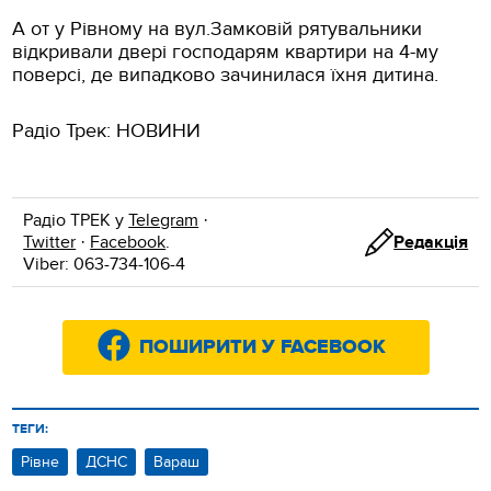
А от у Рівному на вул.Замковій рятувальники
відкривали двері господарям квартири на 4-му
поверсі, де випадково зачинилася їхня дитина.
Радіо Трек: НОВИНИ
Радіо ТРЕК у
Telegram
·
Twitter
·
Facebook
.
Редакція
Viber: 063-734-106-4
ПОШИРИТИ У FACEBOOK
ТЕГИ:
Рівне
ДСНС
Вараш