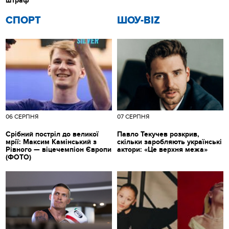
штраф
СПОРТ
ШОУ-BIZ
06 СЕРПНЯ
07 СЕРПНЯ
Срібний постріл до великої
Павло Текучев розкрив,
мрії: Максим Камінський з
скільки заробляють українські
Рівного — віцечемпіон Європи
актори: «Це верхня межа»
(ФОТО)