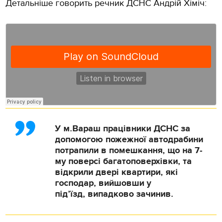
Детальніше говорить речник ДСНС Андрій Хіміч:
У м.Вараш працівники ДСНС за
допомогою пожежної автодрабини
потрапили в помешкання, що на 7-
му поверсі багатоповерхівки, та
відкрили двері квартири, які
господар, вийшовши у
під’їзд, випадково зачинив.