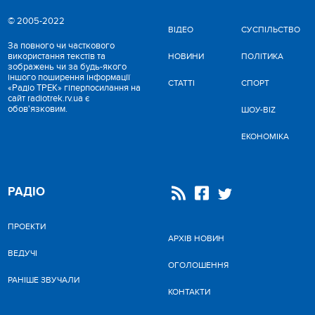
© 2005-2022
ВІДЕО
CУСПІЛЬСТВО
За повного чи часткового
використання текстів та
НОВИНИ
ПОЛІТИКА
зображень чи за будь-якого
іншого поширення інформації
СТАТТІ
СПОРТ
«Радіо ТРЕК» гіперпосилання на
сайт radiotrek.rv.ua є
обов'язковим.
ШОУ-BIZ
ЕКОНОМІКА
РАДІО
ПРОЕКТИ
АРХІВ НОВИН
ВЕДУЧІ
ОГОЛОШЕННЯ
РАНІШЕ ЗВУЧАЛИ
КОНТАКТИ