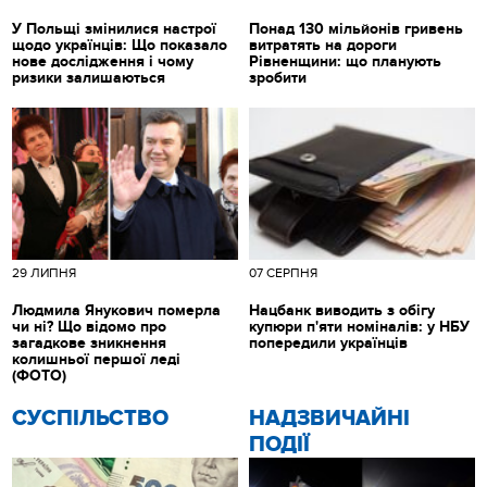
У Польщі змінилися настрої
Понад 130 мільйонів гривень
щодо українців: Що показало
витратять на дороги
нове дослідження і чому
Рівненщини: що планують
ризики залишаються
зробити
29 ЛИПНЯ
07 СЕРПНЯ
Людмила Янукович померла
Нацбанк виводить з обігу
чи ні? Що відомо про
купюри п'яти номіналів: у НБУ
загадкове зникнення
попередили українців
колишньої першої леді
(ФОТО)
CУСПІЛЬСТВО
НАДЗВИЧАЙНІ
ПОДІЇ