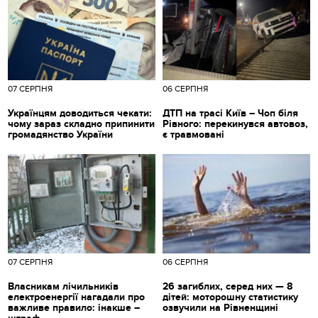
07 СЕРПНЯ
06 СЕРПНЯ
Українцям доводиться чекати:
ДТП на трасі Київ – Чоп біля
чому зараз складно припинити
Рівного: перекинувся автовоз,
громадянство України
є травмовані
07 СЕРПНЯ
06 СЕРПНЯ
Власникам лічильників
26 загиблих, серед них — 8
електроенергії нагадали про
дітей: моторошну статистику
важливе правило: інакше –
озвучили на Рівненщині