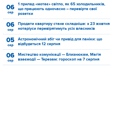
1 прилад «мотає» світло, як 65 холодильників,
06
що працюють одночасно – перевірте свої
сер
розетки
06
Продати квартиру стане складніше: з 23 жовтня
нотаріуси перевірятимуть усіх власників
сер
05
Астрономічний збіг чи привід для паніки: що
відбудеться 12 серпня
сер
06
Мистецтво комунікації — Близнюкам, Магія
взаємодії — Терезам: гороскоп на 7 серпня
сер