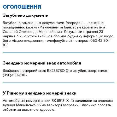
ОГОЛОШЕННЯ
Загублено документи
Загублено гаманець із документами. Усередині — пенсійне
посвідчення, картка «Рівнянина» та банківські картки на ім’я
Соловей Олександр Миколайович. Документи втрачені 23
червня. Якщо хтось знайшов або має будь-яку інформацію щодо
його місцезнаходження, телефонуйте за номером: 050-43-50-
103
Знайдено номерний знак автомобіля
Знайдено номерний знак ВК2357ВО Хто загубив, звертатися
(096)-150-7002
У Рівному знайдено номерні знаки
Автомобільні номерні знаки BK 6513 IX , їх залишили за адресою
вулиця Млинівська, 15 на території заправки. Власника просять
забрати за вказаною адресою.