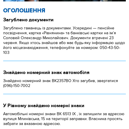
ОГОЛОШЕННЯ
Загублено документи
Загублено гаманець із документами. Усередині — пенсійне
посвідчення, картка «Рівнянина» та банківські картки на ім’я
Соловей Олександр Миколайович. Документи втрачені 23
червня. Якщо хтось знайшов або має будь-яку інформацію щодо
його місцезнаходження, телефонуйте за номером: 050-43-50-
103
Знайдено номерний знак автомобіля
Знайдено номерний знак ВК2357ВО Хто загубив, звертатися
(096)-150-7002
У Рівному знайдено номерні знаки
Автомобільні номерні знаки BK 6513 IX , їх залишили за адресою
вулиця Млинівська, 15 на території заправки. Власника просять
забрати за вказаною адресою.