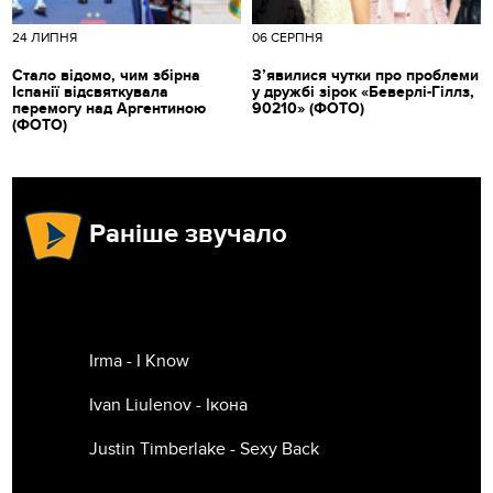
24 ЛИПНЯ
06 СЕРПНЯ
Стало відомо, чим збірна
З’явилися чутки про проблеми
Іспанії відсвяткувала
у дружбі зірок «Беверлі-Гіллз,
перемогу над Аргентиною
90210» (ФОТО)
(ФОТО)
Раніше звучало
Irma - I Know
Ivan Liulenov - Ікона
Justin Timberlake - Sexy Back