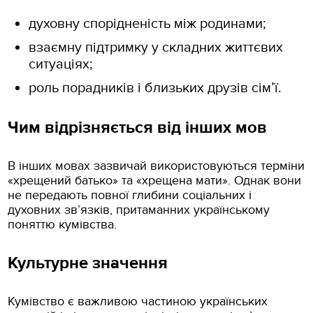
духовну спорідненість між родинами;
взаємну підтримку у складних життєвих
ситуаціях;
роль порадників і близьких друзів сім’ї.
Чим відрізняється від інших мов
В інших мовах зазвичай використовуються терміни
«хрещений батько» та «хрещена мати». Однак вони
не передають повної глибини соціальних і
духовних зв’язків, притаманних українському
поняттю кумівства.
Культурне значення
Кумівство є важливою частиною українських