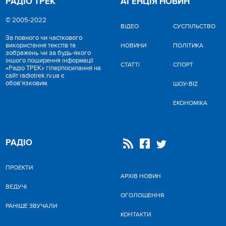
РАДІО ТРЕК
АГЕНЦІЯ НОВИН
© 2005-2022
ВІДЕО
CУСПІЛЬСТВО
За повного чи часткового
використання текстів та
НОВИНИ
ПОЛІТИКА
зображень чи за будь-якого
іншого поширення інформації
СТАТТІ
СПОРТ
«Радіо ТРЕК» гіперпосилання на
сайт radiotrek.rv.ua є
обов'язковим.
ШОУ-BIZ
ЕКОНОМІКА
РАДІО
ПРОЕКТИ
АРХІВ НОВИН
ВЕДУЧІ
ОГОЛОШЕННЯ
РАНІШЕ ЗВУЧАЛИ
КОНТАКТИ