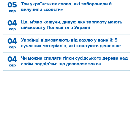
05
Три українських слова, які заборонили й
вилучили «совєти»
сер
04
Це, м'яко кажучи, дивує: яку зарплату мають
військові у Польщі та в Україні
сер
04
Українці відмовляють від кахлю у ванній: 5
сучасних матеріалів, які коштують дешевше
сер
04
Чи можна спиляти гілки сусідського дерева над
своїм подвір’ям: що дозволяє закон
сер