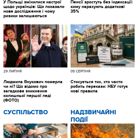
У Польщі змінилися настрої
Пенсії зростуть без індексації:
щодо українців: Що показало
кому нарахують додаткові
нове дослідження і чому
35%
ризики залишаються
29 ЛИПНЯ
05 СЕРПНЯ
Людмила Янукович померла
Стосується тих, хто часто
чи ні? Що відомо про
робить перекази: НБУ готує
загадкове зникнення
нові правила
колишньої першої леді
(ФОТО)
CУСПІЛЬСТВО
НАДЗВИЧАЙНІ
ПОДІЇ