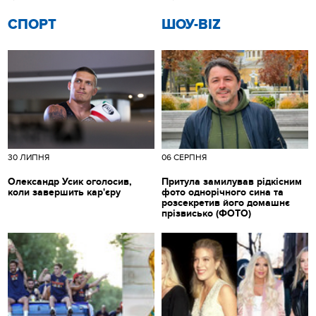
СПОРТ
ШОУ-BIZ
30 ЛИПНЯ
06 СЕРПНЯ
Олександр Усик оголосив,
Притула замилував рідкісним
коли завершить кар'єру
фото однорічного сина та
розсекретив його домашнє
прізвисько (ФОТО)