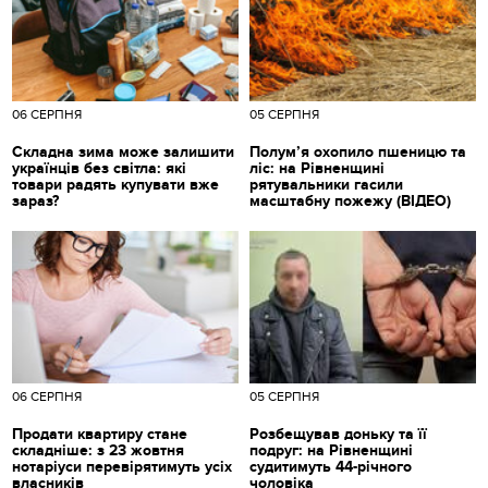
06 СЕРПНЯ
05 СЕРПНЯ
Складна зима може залишити
Полум’я охопило пшеницю та
українців без світла: які
ліс: на Рівненщині
товари радять купувати вже
рятувальники гасили
зараз?
масштабну пожежу (ВІДЕО)
06 СЕРПНЯ
05 СЕРПНЯ
Продати квартиру стане
Розбещував доньку та її
складніше: з 23 жовтня
подруг: на Рівненщині
нотаріуси перевірятимуть усіх
судитимуть 44-річного
власників
чоловіка