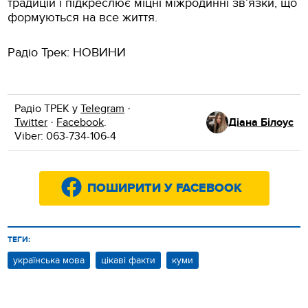
традицій і підкреслює міцні міжродинні зв’язки, що
формуються на все життя.
Радіо Трек: НОВИНИ
Радіо ТРЕК у
Telegram
·
Twitter
·
Facebook
.
Діана Білоус
Viber: 063-734-106-4
ПОШИРИТИ У FACEBOOK
ТЕГИ:
українська мова
цікаві факти
куми