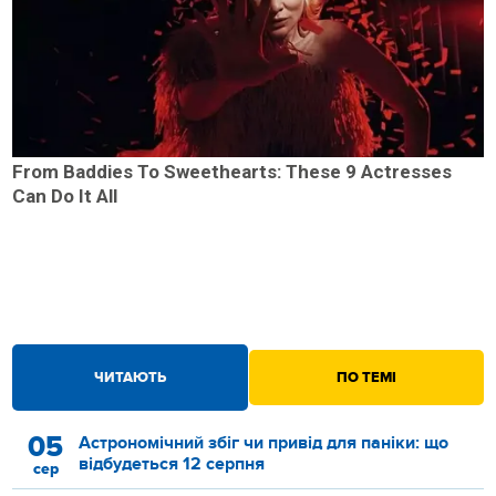
From Baddies To Sweethearts: These 9 Actresses
Can Do It All
ЧИТАЮТЬ
ПО ТЕМІ
05
Астрономічний збіг чи привід для паніки: що
відбудеться 12 серпня
сер