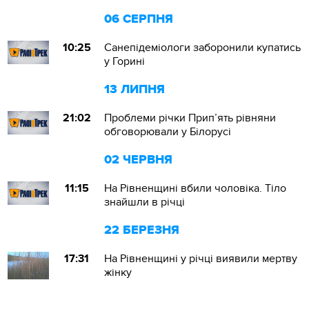
06 СЕРПНЯ
10:25
Санепідеміологи заборонили купатись
у Горині
13 ЛИПНЯ
21:02
Проблеми річки Прип’ять рівняни
обговорювали у Білорусі
02 ЧЕРВНЯ
11:15
На Рівненщині вбили чоловіка. Тіло
знайшли в річці
22 БЕРЕЗНЯ
17:31
На Рівненщині у річці виявили мертву
жінку