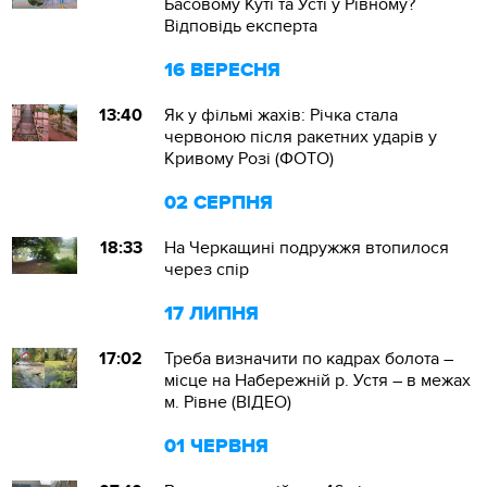
Басовому Куті та Усті у Рівному?
Відповідь експерта
16 ВЕРЕСНЯ
13:40
Як у фільмі жахів: Річка стала
червоною після ракетних ударів у
Кривому Розі (ФОТО)
02 СЕРПНЯ
18:33
На Черкащині подружжя втопилося
через спір
17 ЛИПНЯ
17:02
Треба визначити по кадрах болота –
місце на Набережній р. Устя – в межах
м. Рівне (ВІДЕО)
01 ЧЕРВНЯ