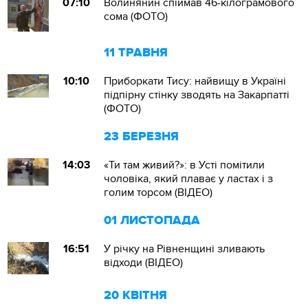
07:10
Волинянин спіймав 46-кілограмового
сома (ФОТО)
11 ТРАВНЯ
10:10
Приборкати Тису: найвищу в Україні
підпірну стінку зводять на Закарпатті
(ФОТО)
23 БЕРЕЗНЯ
14:03
«Ти там живий?»: в Усті помітили
чоловіка, який плаває у ластах і з
голим торсом (ВІДЕО)
01 ЛИСТОПАДА
16:51
У річку на Рівненщині зливають
відходи (ВІДЕО)
20 КВІТНЯ