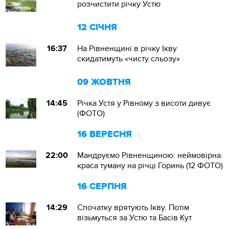
розчистити річку Устю
12 СІЧНЯ
16:37
На Рівненщині в річку Ікву
скидатимуть «чисту сльозу»
09 ЖОВТНЯ
14:45
Річка Устя у Рівному з висоти дивує
(ФОТО)
16 ВЕРЕСНЯ
22:00
Мандруємо Рівненщиною: неймовірна
краса туману на річці Горинь (12 ФОТО)
16 СЕРПНЯ
14:29
Спочатку врятують Ікву. Потім
візьмуться за Устю та Басів Кут