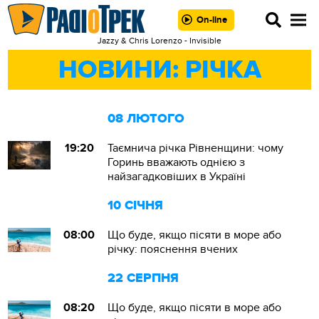
On-line
Jazzy & Chris Lorenzo - Invisible
НОВИНИ: РІЧКА
08 ЛЮТОГО
19:20
Таємнича річка Рівненщини: чому
Горинь вважають однією з
найзагадковіших в Україні
10 СІЧНЯ
08:00
Що буде, якщо пісяти в море або
річку: пояснення вчених
22 СЕРПНЯ
08:20
Що буде, якщо пісяти в море або