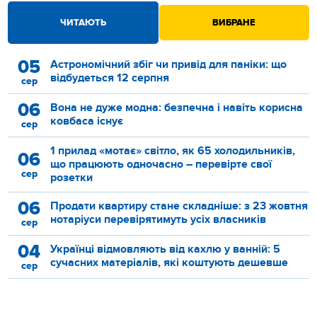
ЧИТАЮТЬ
ВИБРАНЕ
05
Астрономічний збіг чи привід для паніки: що
відбудеться 12 серпня
сер
06
Вона не дуже модна: безпечна і навіть корисна
ковбаса існує
сер
1 прилад «мотає» світло, як 65 холодильників,
06
що працюють одночасно – перевірте свої
сер
розетки
06
Продати квартиру стане складніше: з 23 жовтня
нотаріуси перевірятимуть усіх власників
сер
04
Українці відмовляють від кахлю у ванній: 5
сучасних матеріалів, які коштують дешевше
сер