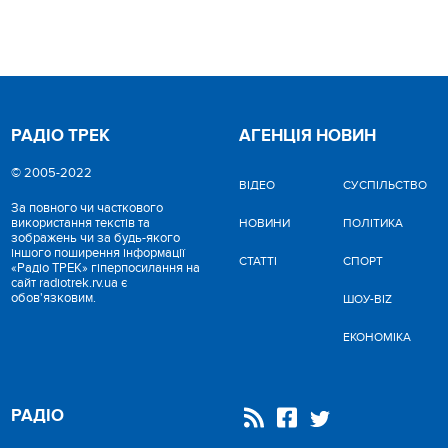
РАДІО ТРЕК
АГЕНЦІЯ НОВИН
© 2005-2022
ВІДЕО
CУСПІЛЬСТВО
За повного чи часткового
використання текстів та
НОВИНИ
ПОЛІТИКА
зображень чи за будь-якого
іншого поширення інформації
СТАТТІ
СПОРТ
«Радіо ТРЕК» гіперпосилання на
сайт radiotrek.rv.ua є
обов'язковим.
ШОУ-BIZ
ЕКОНОМІКА
РАДІО