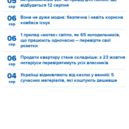
05
відбудеться 12 серпня
сер
06
Вона не дуже модна: безпечна і навіть корисна
ковбаса існує
сер
1 прилад «мотає» світло, як 65 холодильників,
06
що працюють одночасно – перевірте свої
сер
розетки
06
Продати квартиру стане складніше: з 23 жовтня
нотаріуси перевірятимуть усіх власників
сер
04
Українці відмовляють від кахлю у ванній: 5
сучасних матеріалів, які коштують дешевше
сер