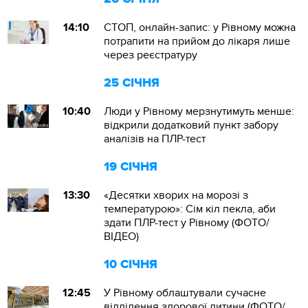
14:10
СТОП, онлайн-запис: у Рівному можна
потрапити на прийом до лікаря лише
через реєстратуру
25 СІЧНЯ
10:40
Люди у Рівному мерзнутимуть менше:
відкрили додатковий пункт забору
аналізів на ПЛР-тест
19 СІЧНЯ
13:30
«Десятки хворих на морозі з
температурою»: Сім кіл пекла, аби
здати ПЛР-тест у Рівному (ФОТО/
ВІДЕО)
10 СІЧНЯ
12:45
У Рівному облаштували сучасне
відділення здорової дитини (ФОТО/