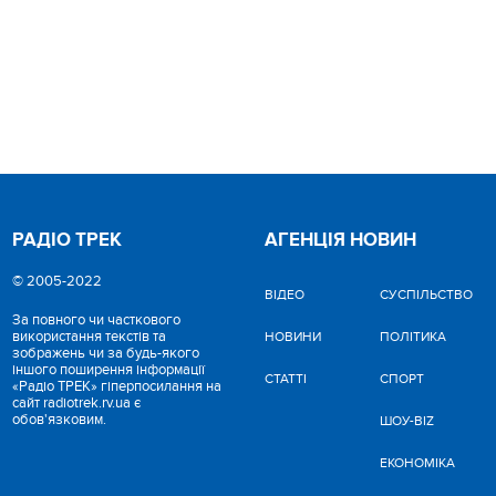
РАДІО ТРЕК
АГЕНЦІЯ НОВИН
© 2005-2022
ВІДЕО
CУСПІЛЬСТВО
За повного чи часткового
використання текстів та
НОВИНИ
ПОЛІТИКА
зображень чи за будь-якого
іншого поширення інформації
СТАТТІ
СПОРТ
«Радіо ТРЕК» гіперпосилання на
сайт radiotrek.rv.ua є
обов'язковим.
ШОУ-BIZ
ЕКОНОМІКА