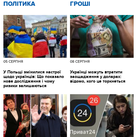
ПОЛІТИКА
ГРОШІ
05 СЕРПНЯ
08 СЕРПНЯ
У Польщі змінилися настрої
Українці можуть втратити
щодо українців: Що показало
заощадження у доларах:
нове дослідження і чому
відомо, кого це торкнеться
ризики залишаються