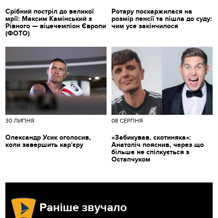
Срібний постріл до великої
Ротару поскаржилася на
мрії: Максим Камінський з
розмір пенсії та пішла до суду:
Рівного — віцечемпіон Європи
чим усе закінчилося
(ФОТО)
30 ЛИПНЯ
08 СЕРПНЯ
Олександр Усик оголосив,
«Забикував, скотиняка»:
коли завершить кар'єру
Анатоліч пояснив, через що
більше не спілкується з
Остапчуком
Раніше звучало