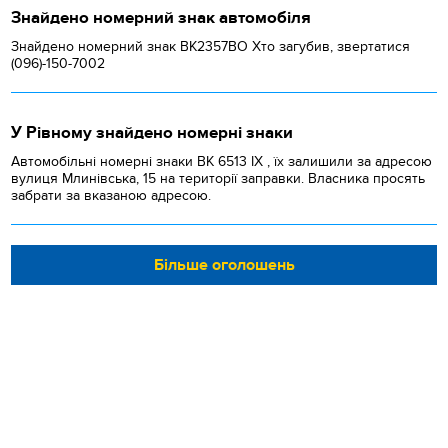
Знайдено номерний знак автомобіля
Знайдено номерний знак ВК2357ВО Хто загубив, звертатися
(096)-150-7002
У Рівному знайдено номерні знаки
Автомобільні номерні знаки BK 6513 IX , їх залишили за адресою
вулиця Млинівська, 15 на території заправки. Власника просять
забрати за вказаною адресою.
Більше оголошень