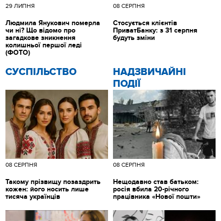
29 ЛИПНЯ
08 СЕРПНЯ
Людмила Янукович померла
Стосується клієнтів
чи ні? Що відомо про
ПриватБанку: з 31 серпня
загадкове зникнення
будуть зміни
колишньої першої леді
(ФОТО)
CУСПІЛЬСТВО
НАДЗВИЧАЙНІ
ПОДІЇ
08 СЕРПНЯ
08 СЕРПНЯ
Такому прізвищу позаздрить
Нещодавно став батьком:
кожен: його носить лише
росія вбила 20-річного
тисяча українців
працівника «Нової пошти»