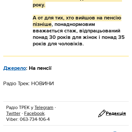
року.
А от для тих, хто вийшов на пенсію
пізніше
, понаднормовим
вважається стаж, відпрацьований
понад 30 років для жінок і понад 35
років для чоловіків.
Джерело
: На пенсії
Радіо Трек: НОВИНИ
Радіо ТРЕК у
Telegram
·
Twitter
·
Facebook
.
Редакція
Viber: 063-734-106-4