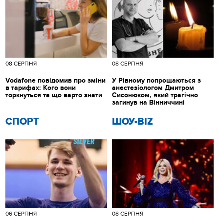
08 СЕРПНЯ
08 СЕРПНЯ
Vodafone повідомив про зміни
У Рівному попрощаються з
в тарифах: Кого вони
анестезіологом Дмитром
торкнуться та що варто знати
Сисонюком, який трагічно
загинув на Вінниччині
СПОРТ
ШОУ-BIZ
06 СЕРПНЯ
08 СЕРПНЯ