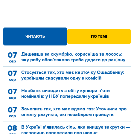
ЧИТАЮТЬ
ПО ТЕМІ
07
Дешевша за скумбрію, корисніша за лосось:
яку рибу обов’язково треба додати до раціону
сер
07
Стосується тих, хто має карточку Ощадбанку:
українцям скасували одну з комісій
сер
07
Нацбанк виводить з обігу купюри п'яти
номіналів: у НБУ попередили українців
сер
07
Зачепить тих, хто має вдома газ: Уточнили про
оплату рахунків, які незабаром прийдуть
сер
08
В Україні з'явилась сіль, яка знищує закрутки —
господинь попередили про нюанс