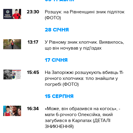
23:30
Розшук: на Рівненщині зник підліток
(ФОТО)
28 СІЧНЯ
13:17
У Рівному зник хлопчик. Виявилось,
що він ночував у під'їздах
17 СІЧНЯ
15:45
На Запоріжжі розшукують вбивць 11-
річного хлопчика: тіло знайшли у
погребі (ФОТО)
15 СЕРПНЯ
16:34
«Може, він образився на когось», -
мати 6-річного Олексійка, який
загубився в Карпатах (ДЕТАЛІ
ЗНИКНЕННЯ)