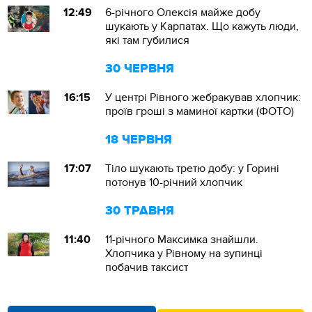
12:49
6-річного Олексія майже добу
шукають у Карпатах. Що кажуть люди,
які там губилися
30 ЧЕРВНЯ
16:15
У центрі Рівного жебракував хлопчик:
проїв гроші з маминої картки (ФОТО)
18 ЧЕРВНЯ
17:07
Тіло шукають третю добу: у Горині
потонув 10-річний хлопчик
30 ТРАВНЯ
11:40
11-річного Максимка знайшли.
Хлопчика у Рівному на зупинці
побачив таксист