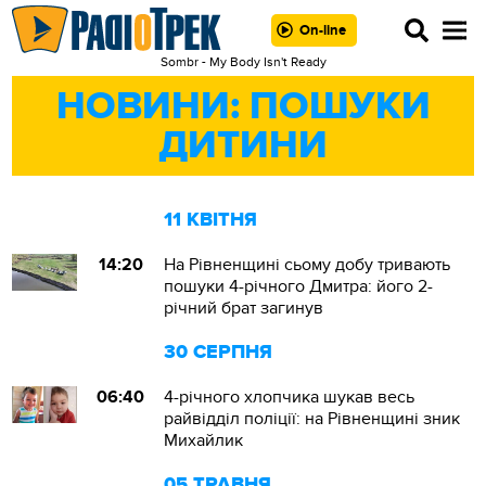
On-line
Sombr - My Body Isn't Ready
НОВИНИ: ПОШУКИ
ДИТИНИ
11 КВІТНЯ
14:20
На Рівненщині сьому добу тривають
пошуки 4-річного Дмитра: його 2-
річний брат загинув
30 СЕРПНЯ
06:40
4-річного хлопчика шукав весь
райвідділ поліції: на Рівненщині зник
Михайлик
05 ТРАВНЯ