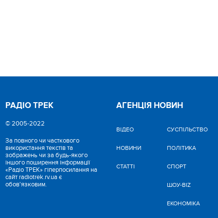
РАДІО ТРЕК
АГЕНЦІЯ НОВИН
© 2005-2022
ВІДЕО
CУСПІЛЬСТВО
За повного чи часткового
використання текстів та
НОВИНИ
ПОЛІТИКА
зображень чи за будь-якого
іншого поширення інформації
СТАТТІ
СПОРТ
«Радіо ТРЕК» гіперпосилання на
сайт radiotrek.rv.ua є
обов'язковим.
ШОУ-BIZ
ЕКОНОМІКА