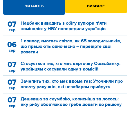
ЧИТАЮТЬ
ВИБРАНЕ
07
Нацбанк виводить з обігу купюри п'яти
номіналів: у НБУ попередили українців
сер
1 прилад «мотає» світло, як 65 холодильників,
06
що працюють одночасно – перевірте свої
сер
розетки
07
Стосується тих, хто має карточку Ощадбанку:
українцям скасували одну з комісій
сер
07
Зачепить тих, хто має вдома газ: Уточнили про
оплату рахунків, які незабаром прийдуть
сер
07
Дешевша за скумбрію, корисніша за лосось:
яку рибу обов’язково треба додати до раціону
сер