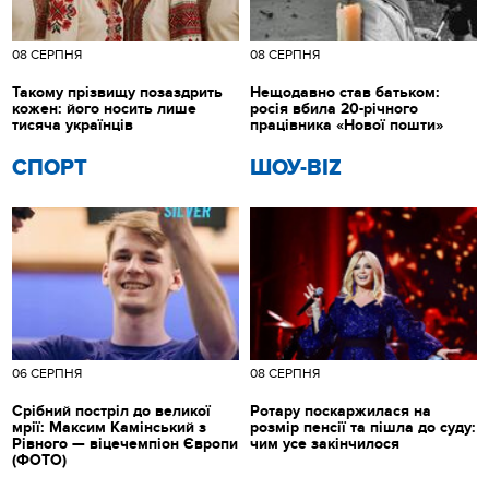
08 СЕРПНЯ
08 СЕРПНЯ
Такому прізвищу позаздрить
Нещодавно став батьком:
кожен: його носить лише
росія вбила 20-річного
тисяча українців
працівника «Нової пошти»
СПОРТ
ШОУ-BIZ
06 СЕРПНЯ
08 СЕРПНЯ
Срібний постріл до великої
Ротару поскаржилася на
мрії: Максим Камінський з
розмір пенсії та пішла до суду:
Рівного — віцечемпіон Європи
чим усе закінчилося
(ФОТО)