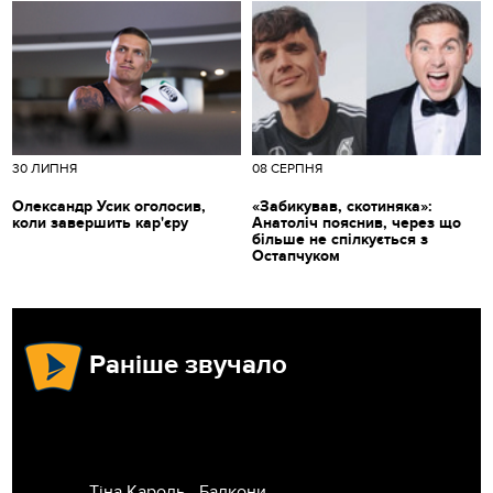
30 ЛИПНЯ
08 СЕРПНЯ
Олександр Усик оголосив,
«Забикував, скотиняка»:
коли завершить кар'єру
Анатоліч пояснив, через що
більше не спілкується з
Остапчуком
Раніше звучало
Тіна Кароль - Балкони