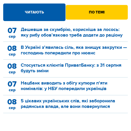
ЧИТАЮТЬ
ПО ТЕМІ
07
Дешевша за скумбрію, корисніша за лосось:
яку рибу обов’язково треба додати до раціону
сер
08
В Україні з'явилась сіль, яка знищує закрутки —
господинь попередили про нюанс
сер
08
Стосується клієнтів ПриватБанку: з 31 серпня
будуть зміни
сер
07
Нацбанк виводить з обігу купюри п'яти
номіналів: у НБУ попередили українців
сер
08
5 цікавих українських слів, які заборонила
радянська влада, але вони повернулися
сер