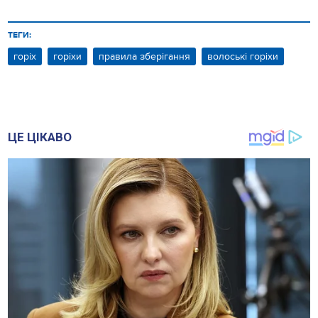
ТЕГИ:
горіх
горіхи
правила зберігання
волоські горіхи
ЦЕ ЦІКАВО