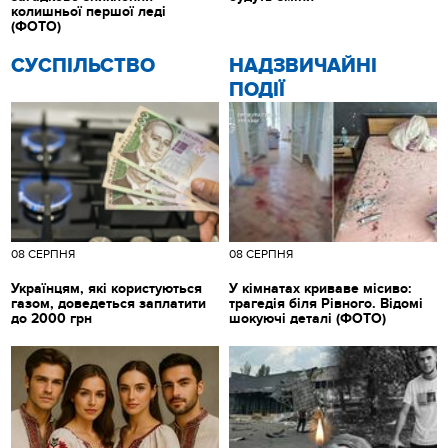
колишньої першої леді
(ФОТО)
CУСПІЛЬСТВО
НАДЗВИЧАЙНІ
ПОДІЇ
08 СЕРПНЯ
08 СЕРПНЯ
Українцям, які користуються
У кімнатах криваве місиво:
газом, доведеться заплатити
трагедія біля Рівного. Відомі
до 2000 грн
шокуючі деталі (ФОТО)