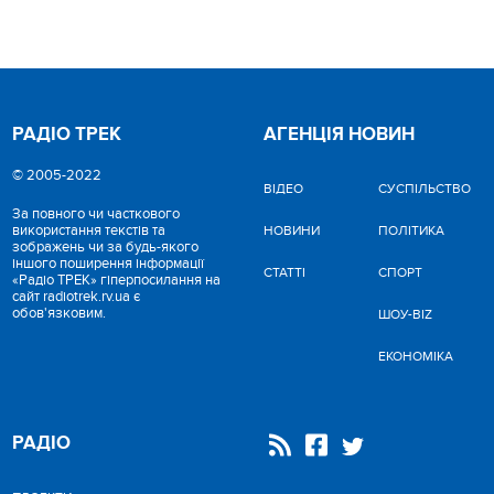
РАДІО ТРЕК
АГЕНЦІЯ НОВИН
© 2005-2022
ВІДЕО
CУСПІЛЬСТВО
За повного чи часткового
використання текстів та
НОВИНИ
ПОЛІТИКА
зображень чи за будь-якого
іншого поширення інформації
СТАТТІ
СПОРТ
«Радіо ТРЕК» гіперпосилання на
сайт radiotrek.rv.ua є
обов'язковим.
ШОУ-BIZ
ЕКОНОМІКА
РАДІО