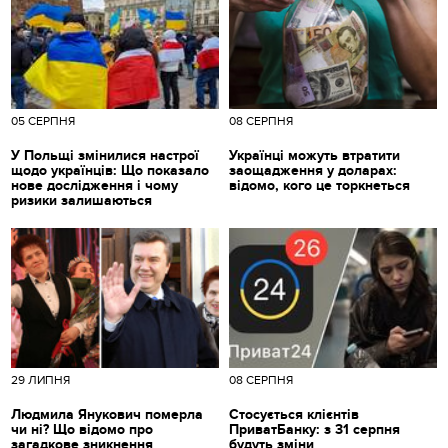
05 СЕРПНЯ
08 СЕРПНЯ
У Польщі змінилися настрої
Українці можуть втратити
щодо українців: Що показало
заощадження у доларах:
нове дослідження і чому
відомо, кого це торкнеться
ризики залишаються
29 ЛИПНЯ
08 СЕРПНЯ
Людмила Янукович померла
Стосується клієнтів
чи ні? Що відомо про
ПриватБанку: з 31 серпня
загадкове зникнення
будуть зміни