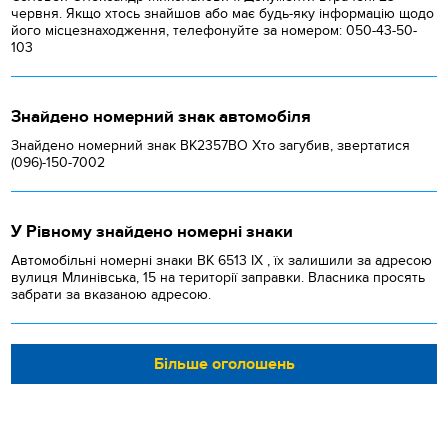
червня. Якщо хтось знайшов або має будь-яку інформацію щодо
його місцезнаходження, телефонуйте за номером: 050-43-50-
103
Знайдено номерний знак автомобіля
Знайдено номерний знак ВК2357ВО Хто загубив, звертатися
(096)-150-7002
У Рівному знайдено номерні знаки
Автомобільні номерні знаки BK 6513 IX , їх залишили за адресою
вулиця Млинівська, 15 на території заправки. Власника просять
забрати за вказаною адресою.
Більше оголошень