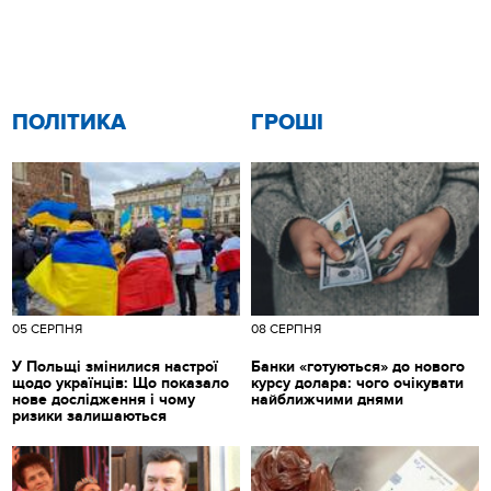
ПОЛІТИКА
ГРОШІ
05 СЕРПНЯ
08 СЕРПНЯ
У Польщі змінилися настрої
Банки «готуються» до нового
щодо українців: Що показало
курсу долара: чого очікувати
нове дослідження і чому
найближчими днями
ризики залишаються