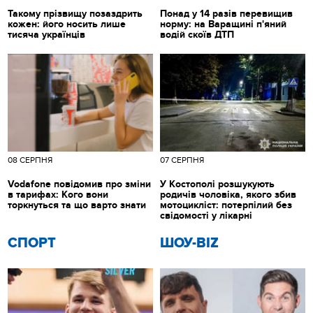
Такому прізвищу позаздрить
Понад у 14 разів перевищив
кожен: його носить лише
норму: на Варащині п'яний
тисяча українців
водій скоїв ДТП
08 СЕРПНЯ
07 СЕРПНЯ
Vodafone повідомив про зміни
У Костополі розшукують
в тарифах: Кого вони
родичів чоловіка, якого збив
торкнуться та що варто знати
мотоцикліст: потерпілий без
свідомості у лікарні
СПОРТ
ШОУ-BIZ