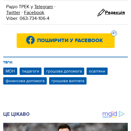
Радіо ТРЕК у
Telegram
·
Twitter
·
Facebook
.
Редакція
Viber: 063-734-106-4
41
ПОШИРИТИ У FACEBOOK
ТЕГИ:
МОН
педагоги
грошова допомога
освітяни
фінансова допомога
грошова виплата
ЦЕ ЦІКАВО