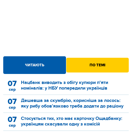
ЧИТАЮТЬ
ПО ТЕМІ
07
Нацбанк виводить з обігу купюри п'яти
номіналів: у НБУ попередили українців
сер
07
Дешевша за скумбрію, корисніша за лосось:
яку рибу обов’язково треба додати до раціону
сер
07
Стосується тих, хто має карточку Ощадбанку:
українцям скасували одну з комісій
сер