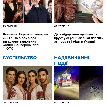
29 ЛИПНЯ
07 СЕРПНЯ
Людмила Янукович померла
Де найдорожче приймають
чи ні? Що відомо про
брухт у серпні: скільки платять
загадкове зникнення
за чормет і мідь в Україні
колишньої першої леді
(ФОТО)
CУСПІЛЬСТВО
НАДЗВИЧАЙНІ
ПОДІЇ
08 СЕРПНЯ
07 СЕРПНЯ