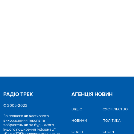
РАДІО ТРЕК
АГЕНЦІЯ НОВИН
© 2005-2022
ВІДЕО
CУСПІЛЬСТВО
За повного чи часткового
використання текстів та
НОВИНИ
ПОЛІТИКА
зображень чи за будь-якого
іншого поширення інформації
СТАТТІ
СПОРТ