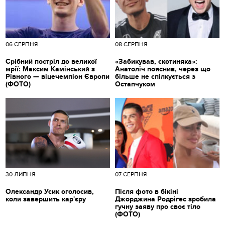
06 СЕРПНЯ
08 СЕРПНЯ
Срібний постріл до великої
«Забикував, скотиняка»:
мрії: Максим Камінський з
Анатоліч пояснив, через що
Рівного — віцечемпіон Європи
більше не спілкується з
(ФОТО)
Остапчуком
30 ЛИПНЯ
07 СЕРПНЯ
Олександр Усик оголосив,
Після фото в бікіні
коли завершить кар'єру
Джорджина Родрігес зробила
гучну заяву про своє тіло
(ФОТО)