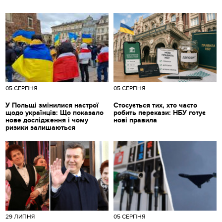
05 СЕРПНЯ
05 СЕРПНЯ
У Польщі змінилися настрої
Стосується тих, хто часто
щодо українців: Що показало
робить перекази: НБУ готує
нове дослідження і чому
нові правила
ризики залишаються
29 ЛИПНЯ
05 СЕРПНЯ