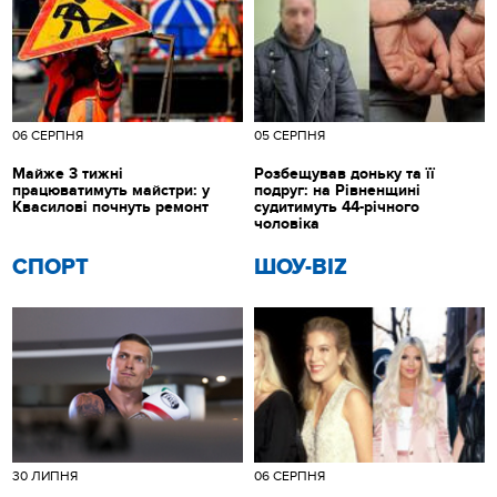
06 СЕРПНЯ
05 СЕРПНЯ
Майже 3 тижні
Розбещував доньку та її
працюватимуть майстри: у
подруг: на Рівненщині
Квасилові почнуть ремонт
судитимуть 44-річного
чоловіка
СПОРТ
ШОУ-BIZ
30 ЛИПНЯ
06 СЕРПНЯ