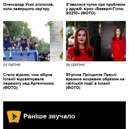
Олександр Усик оголосив,
З’явилися чутки про проблеми
коли завершить кар'єру
у дружбі зірок «Беверлі-Гіллз,
90210» (ФОТО)
24 ЛИПНЯ
06 СЕРПНЯ
Стало відомо, чим збірна
81-річна Прісцилла Преслі
Іспанії відсвяткувала
вразила яскравим образом на
перемогу над Аргентиною
світській події в Іспанії
(ФОТО)
(ФОТО)
Раніше звучало