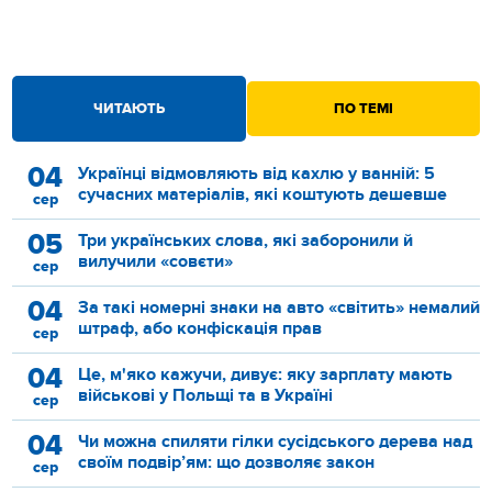
ЧИТАЮТЬ
ПО ТЕМІ
04
Українці відмовляють від кахлю у ванній: 5
сучасних матеріалів, які коштують дешевше
сер
05
Три українських слова, які заборонили й
вилучили «совєти»
сер
04
За такі номерні знаки на авто «світить» немалий
штраф, або конфіскація прав
сер
04
Це, м'яко кажучи, дивує: яку зарплату мають
військові у Польщі та в Україні
сер
04
Чи можна спиляти гілки сусідського дерева над
своїм подвір’ям: що дозволяє закон
сер