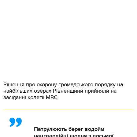
Рішення про охорону громадського порядку на
найбільших озерах Рівненщини прийняли на
засіданні колегії МВС.
Патрулюють берег водойм
нацгвардійці щодня з восьмої