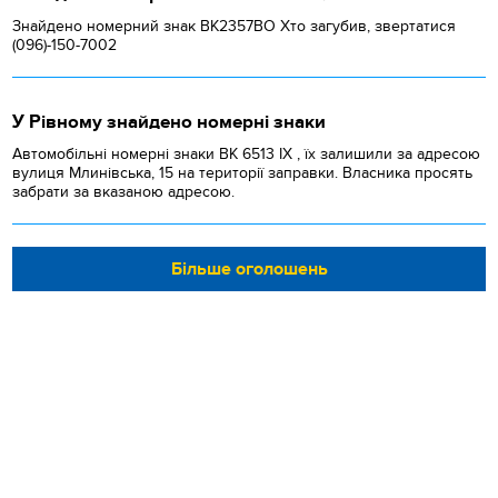
Знайдено номерний знак ВК2357ВО Хто загубив, звертатися
(096)-150-7002
У Рівному знайдено номерні знаки
Автомобільні номерні знаки BK 6513 IX , їх залишили за адресою
вулиця Млинівська, 15 на території заправки. Власника просять
забрати за вказаною адресою.
Більше оголошень