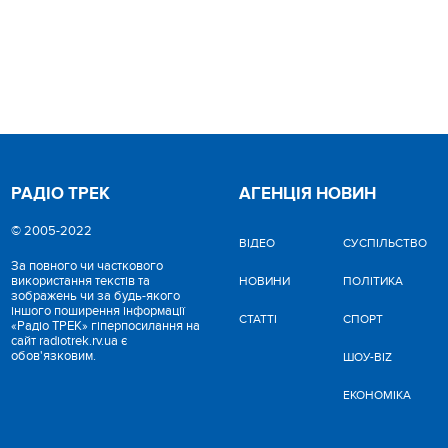
РАДІО ТРЕК
АГЕНЦІЯ НОВИН
© 2005-2022
ВІДЕО
CУСПІЛЬСТВО
За повного чи часткового
використання текстів та
НОВИНИ
ПОЛІТИКА
зображень чи за будь-якого
іншого поширення інформації
СТАТТІ
СПОРТ
«Радіо ТРЕК» гіперпосилання на
сайт radiotrek.rv.ua є
обов'язковим.
ШОУ-BIZ
ЕКОНОМІКА