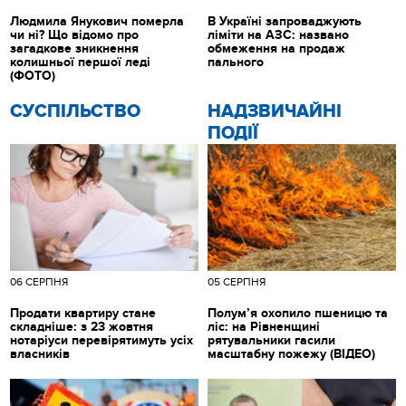
Людмила Янукович померла
В Україні запроваджують
чи ні? Що відомо про
ліміти на АЗС: названо
загадкове зникнення
обмеження на продаж
колишньої першої леді
пального
(ФОТО)
CУСПІЛЬСТВО
НАДЗВИЧАЙНІ
ПОДІЇ
06 СЕРПНЯ
05 СЕРПНЯ
Продати квартиру стане
Полум’я охопило пшеницю та
складніше: з 23 жовтня
ліс: на Рівненщині
нотаріуси перевірятимуть усіх
рятувальники гасили
власників
масштабну пожежу (ВІДЕО)