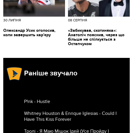
30 ЛИПНЯ
08 СЕРПНЯ
Олександр Усик оголосив,
«Забикував, скотиняка»:
коли завершить кар'єру
Анатоліч пояснив, через що
більше не спілкується з
Остапчуком
Раніше звучало
P!nk - Hustle
Whitney Houston & Enrique Iglesias - Could I
Have This Kiss Forever
Тролі - Я Маю Мішок Ідей (Усе Пройду І