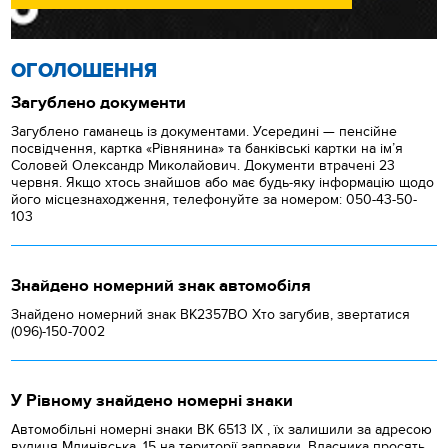
ОГОЛОШЕННЯ
Загублено документи
Загублено гаманець із документами. Усередині — пенсійне
посвідчення, картка «Рівнянина» та банківські картки на ім’я
Соловей Олександр Миколайович. Документи втрачені 23
червня. Якщо хтось знайшов або має будь-яку інформацію щодо
його місцезнаходження, телефонуйте за номером: 050-43-50-
103
Знайдено номерний знак автомобіля
Знайдено номерний знак ВК2357ВО Хто загубив, звертатися
(096)-150-7002
У Рівному знайдено номерні знаки
Автомобільні номерні знаки BK 6513 IX , їх залишили за адресою
вулиця Млинівська, 15 на території заправки. Власника просять