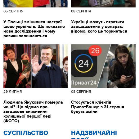
05 СЕРПНЯ
08 СЕРПНЯ
У Польщі змінилися настрої
Українці можуть втратити
щодо українців: Що показало
заощадження у доларах:
нове дослідження і чому
відомо, кого це торкнеться
ризики залишаються
29 ЛИПНЯ
08 СЕРПНЯ
Людмила Янукович померла
Стосується клієнтів
чи ні? Що відомо про
ПриватБанку: з 31 серпня
загадкове зникнення
будуть зміни
колишньої першої леді
(ФОТО)
CУСПІЛЬСТВО
НАДЗВИЧАЙНІ