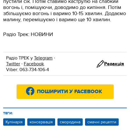
пустили сік. Потім ставимо каструлю на слабкий
вогонь і, помішуючи, доводимо до кипіння. Потім
збільшуємо вогонь і варимо 10-15 хвилин. Додаємо
малину, перемішуємо і варимо ще 10 хвилин.
Радіо Трек: НОВИНИ
Радіо ТРЕК у
Telegram
·
Twitter
·
Facebook
.
Редакція
Viber: 063-734-106-4
ПОШИРИТИ У FACEBOOK
ТЕГИ:
Кулінарія
консервація
смородина
смачні рецепти