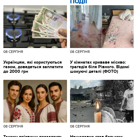
ПОДІЇ
08 СЕРПНЯ
08 СЕРПНЯ
Українцям, які користуються
У кімнатах криваве місиво:
газом, доведеться заплатити
трагедія біля Рівного. Відомі
до 2000 грн
шокуючі деталі (ФОТО)
08 СЕРПНЯ
08 СЕРПНЯ
Такому прізвищу позаздрить
Нещодавно став батьком: