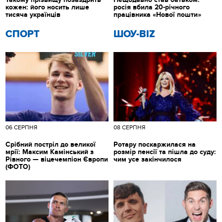
кожен: його носить лише
росія вбила 20-річного
тисяча українців
працівника «Нової пошти»
СПОРТ
ШОУ-BIZ
06 СЕРПНЯ
08 СЕРПНЯ
Срібний постріл до великої
Ротару поскаржилася на
мрії: Максим Камінський з
розмір пенсії та пішла до суду:
Рівного — віцечемпіон Європи
чим усе закінчилося
(ФОТО)