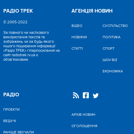
РАДІО ТРЕК
АГЕНЦІЯ НОВИН
© 2005-2022
ВІДЕО
CУСПІЛЬСТВО
За повного чи часткового
використання текстів та
НОВИНИ
ПОЛІТИКА
зображень чи за будь-якого
іншого поширення інформації
СТАТТІ
СПОРТ
«Радіо ТРЕК» гіперпосилання на
сайт radiotrek.rv.ua є
обов'язковим.
ШОУ-BIZ
ЕКОНОМІКА
РАДІО
ПРОЕКТИ
АРХІВ НОВИН
ВЕДУЧІ
ОГОЛОШЕННЯ
РАНІШЕ ЗВУЧАЛИ