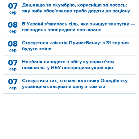
07
Дешевша за скумбрію, корисніша за лосось:
яку рибу обов’язково треба додати до раціону
сер
08
В Україні з'явилась сіль, яка знищує закрутки —
господинь попередили про нюанс
сер
08
Стосується клієнтів ПриватБанку: з 31 серпня
будуть зміни
сер
07
Нацбанк виводить з обігу купюри п'яти
номіналів: у НБУ попередили українців
сер
07
Стосується тих, хто має карточку Ощадбанку:
українцям скасували одну з комісій
сер