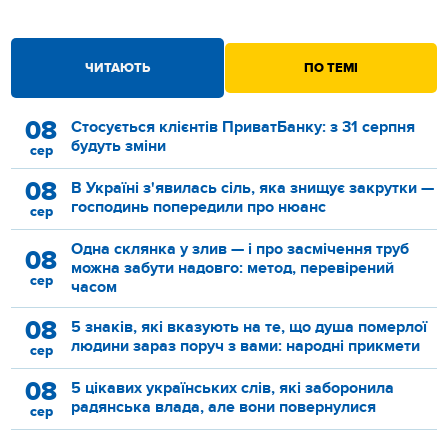
ЧИТАЮТЬ
ПО ТЕМІ
08
Стосується клієнтів ПриватБанку: з 31 серпня
будуть зміни
сер
08
В Україні з'явилась сіль, яка знищує закрутки —
господинь попередили про нюанс
сер
Одна склянка у злив — і про засмічення труб
08
можна забути надовго: метод, перевірений
сер
часом
08
5 знаків, які вказують на те, що душа померлої
людини зараз поруч з вами: народні прикмети
сер
08
5 цікавих українських слів, які заборонила
радянська влада, але вони повернулися
сер