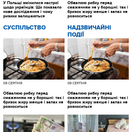
У Польщі змінилися настрої
Обвалюю рибку перед
щодо українців: Що показало
смаженням не у борошні: так і
нове дослідження і чому
бризок жиру менше і запах не
ризики залишаються
розноситься
CУСПІЛЬСТВО
НАДЗВИЧАЙНІ
ПОДІЇ
09 СЕРПНЯ
09 СЕРПНЯ
Обвалюю рибку перед
Обвалюю рибку перед
смаженням не у борошні: так і
смаженням не у борошні: так і
бризок жиру менше і запах не
бризок жиру менше і запах не
розноситься
розноситься