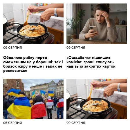
09 СЕРПНЯ
09 СЕРПНЯ
Обвалюю рибку перед
«Ощадбанк» підвищив
смаженням не у борошні: так і
комісію: гроші списують
бризок жиру менше і запах не
навіть із закритих карток
розноситься
05 СЕРПНЯ
09 СЕРПНЯ