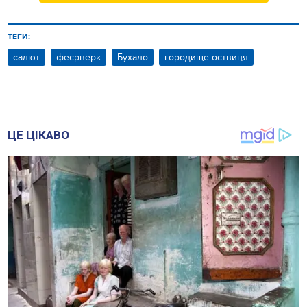
ТЕГИ:
салют
феєрверк
Бухало
городище оствиця
ЦЕ ЦІКАВО