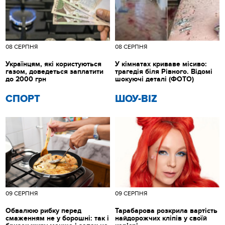
08 СЕРПНЯ
08 СЕРПНЯ
Українцям, які користуються
У кімнатах криваве місиво:
газом, доведеться заплатити
трагедія біля Рівного. Відомі
до 2000 грн
шокуючі деталі (ФОТО)
СПОРТ
ШОУ-BIZ
09 СЕРПНЯ
09 СЕРПНЯ
Обвалюю рибку перед
Тарабарова розкрила вартість
смаженням не у борошні: так і
найдорожчих кліпів у своїй