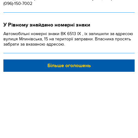
(096)-150-7002
У Рівному знайдено номерні знаки
Автомобільні номерні знаки BK 6513 IX , їх залишили за адресою
вулиця Млинівська, 15 на території заправки. Власника просять
забрати за вказаною адресою.
Більше оголошень