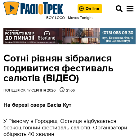
On-line
BOY LOCO - Moves Tonight
Сотні рівнян зібралися
подивитися фестиваль
салютів (ВІДЕО)
ПОНЕДІЛОК, 17 СЕРПНЯ 2020
21:06
На березі озера Басів Кут
У Рівному в Городищі Оствиця відбувається
безкоштовний фестиваль салютів. Організатори
обіцяють 40 хвилин