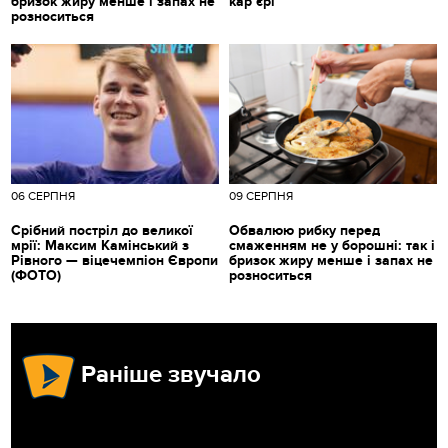
бризок жиру менше і запах не
кар’єрі
розноситься
06 СЕРПНЯ
09 СЕРПНЯ
Срібний постріл до великої
Обвалюю рибку перед
мрії: Максим Камінський з
смаженням не у борошні: так і
Рівного — віцечемпіон Європи
бризок жиру менше і запах не
(ФОТО)
розноситься
Раніше звучало