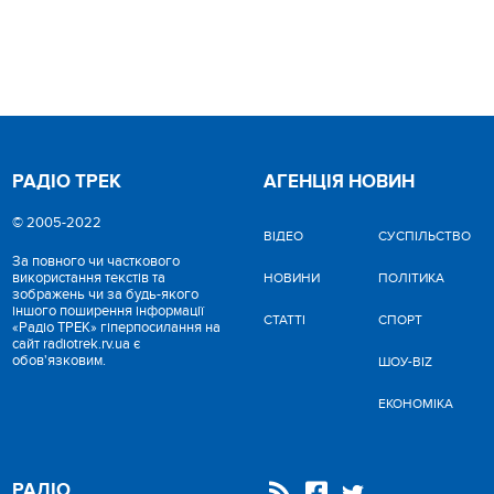
РАДІО ТРЕК
АГЕНЦІЯ НОВИН
© 2005-2022
ВІДЕО
CУСПІЛЬСТВО
За повного чи часткового
використання текстів та
НОВИНИ
ПОЛІТИКА
зображень чи за будь-якого
іншого поширення інформації
СТАТТІ
СПОРТ
«Радіо ТРЕК» гіперпосилання на
сайт radiotrek.rv.ua є
обов'язковим.
ШОУ-BIZ
ЕКОНОМІКА
РАДІО