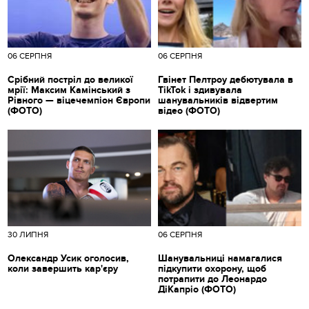
06 СЕРПНЯ
06 СЕРПНЯ
Срібний постріл до великої
Гвінет Пелтроу дебютувала в
мрії: Максим Камінський з
TikTok і здивувала
Рівного — віцечемпіон Європи
шанувальників відвертим
(ФОТО)
відео (ФОТО)
30 ЛИПНЯ
06 СЕРПНЯ
Олександр Усик оголосив,
Шанувальниці намагалися
коли завершить кар'єру
підкупити охорону, щоб
потрапити до Леонардо
ДіКапріо (ФОТО)