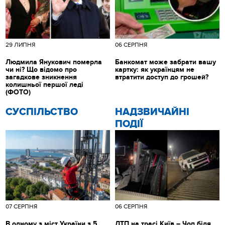
29 ЛИПНЯ
06 СЕРПНЯ
Людмила Янукович померла
Банкомат може забрати вашу
чи ні? Що відомо про
картку: як українцям не
загадкове зникнення
втратити доступ до грошей?
колишньої першої леді
(ФОТО)
CУСПІЛЬСТВО
НАДЗВИЧАЙНІ
ПОДІЇ
07 СЕРПНЯ
06 СЕРПНЯ
В одному з міст України з 5
ДТП на трасі Київ – Чоп біля