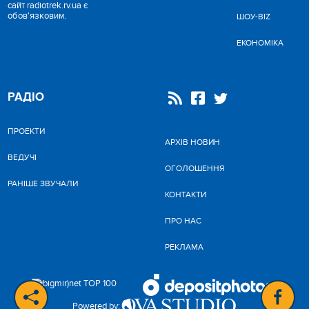
сайт radiotrek.rv.ua є
обов'язковим.
ШОУ-BIZ
ЕКОНОМІКА
РАДІО
ПРОЕКТИ
АРХІВ НОВИН
ВЕДУЧІ
ОГОЛОШЕННЯ
РАНІШЕ ЗВУЧАЛИ
КОНТАКТИ
ПРО НАС
РЕКЛАМА
Powered by: