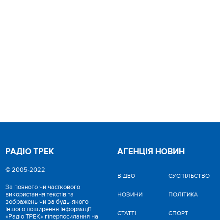
РАДІО ТРЕК
АГЕНЦІЯ НОВИН
© 2005-2022
ВІДЕО
CУСПІЛЬСТВО
За повного чи часткового
використання текстів та
НОВИНИ
ПОЛІТИКА
зображень чи за будь-якого
іншого поширення інформації
СТАТТІ
СПОРТ
«Радіо ТРЕК» гіперпосилання на