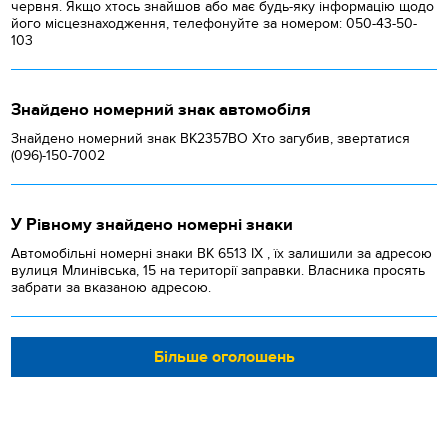
червня. Якщо хтось знайшов або має будь-яку інформацію щодо
його місцезнаходження, телефонуйте за номером: 050-43-50-
103
Знайдено номерний знак автомобіля
Знайдено номерний знак ВК2357ВО Хто загубив, звертатися
(096)-150-7002
У Рівному знайдено номерні знаки
Автомобільні номерні знаки BK 6513 IX , їх залишили за адресою
вулиця Млинівська, 15 на території заправки. Власника просять
забрати за вказаною адресою.
Більше оголошень