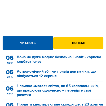
ЧИТАЮТЬ
ПО ТЕМІ
06
Вона не дуже модна: безпечна і навіть корисна
ковбаса існує
сер
05
Астрономічний збіг чи привід для паніки: що
відбудеться 12 серпня
сер
1 прилад «мотає» світло, як 65 холодильників,
06
що працюють одночасно – перевірте свої
сер
розетки
06
Продати квартиру стане складніше: з 23 жовтня