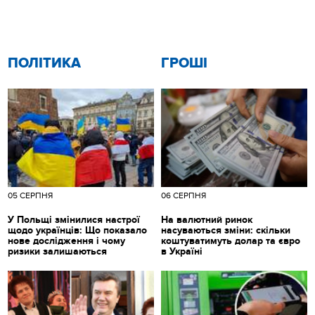
ПОЛІТИКА
ГРОШІ
05 СЕРПНЯ
06 СЕРПНЯ
У Польщі змінилися настрої
На валютний ринок
щодо українців: Що показало
насуваються зміни: скільки
нове дослідження і чому
коштуватимуть долар та євро
ризики залишаються
в Україні