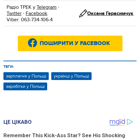
Радіо ТРЕК у
Telegram
·
Twitter
·
Facebook
.
Оксана Герасимчук
Viber: 063-734-106-4
ПОШИРИТИ У FACEBOOK
ТЕГИ:
зарплатня у Польщі
українці у Польщі
заробітки у Польщі
ЦЕ ЦІКАВО
Remember This Kick-Ass Star? See His Shocking