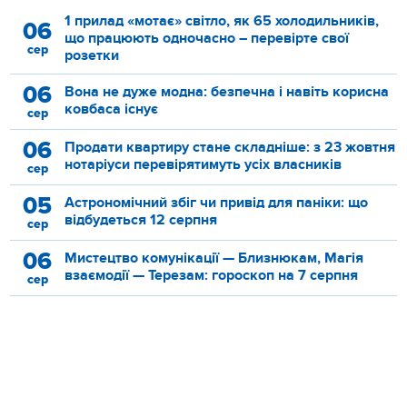
1 прилад «мотає» світло, як 65 холодильників,
06
що працюють одночасно – перевірте свої
сер
розетки
06
Вона не дуже модна: безпечна і навіть корисна
ковбаса існує
сер
06
Продати квартиру стане складніше: з 23 жовтня
нотаріуси перевірятимуть усіх власників
сер
05
Астрономічний збіг чи привід для паніки: що
відбудеться 12 серпня
сер
06
Мистецтво комунікації — Близнюкам, Магія
взаємодії — Терезам: гороскоп на 7 серпня
сер