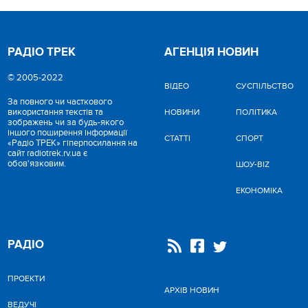
РАДІО ТРЕК
АГЕНЦІЯ НОВИН
© 2005-2022
ВІДЕО
CУСПІЛЬСТВО
За повного чи часткового
використання текстів та
НОВИНИ
ПОЛІТИКА
зображень чи за будь-якого
іншого поширення інформації
СТАТТІ
СПОРТ
«Радіо ТРЕК» гіперпосилання на
сайт radiotrek.rv.ua є
обов'язковим.
ШОУ-BIZ
ЕКОНОМІКА
РАДІО
ПРОЕКТИ
АРХІВ НОВИН
ВЕДУЧІ