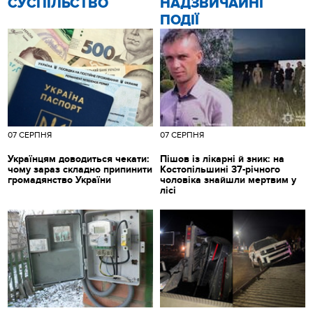
CУСПІЛЬСТВО
НАДЗВИЧАЙНІ
ПОДІЇ
07 СЕРПНЯ
07 СЕРПНЯ
Українцям доводиться чекати:
Пішов із лікарні й зник: на
чому зараз складно припинити
Костопільшині 37-річного
громадянство України
чоловіка знайшли мертвим у
лісі