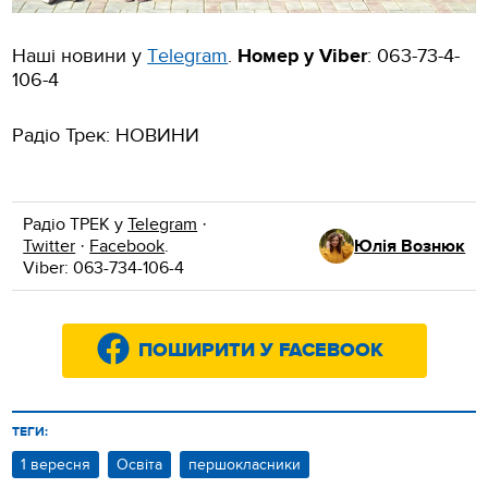
Наші новини у
Тelegram
.
Номер у Viber
:
063-73-4-
106-4
Радіо Трек: НОВИНИ
Радіо ТРЕК у
Telegram
·
Twitter
·
Facebook
.
Юлія Вознюк
Viber: 063-734-106-4
ПОШИРИТИ У FACEBOOK
ТЕГИ:
1 вересня
Освіта
першокласники