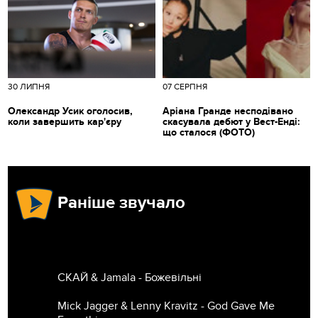
30 ЛИПНЯ
07 СЕРПНЯ
Олександр Усик оголосив,
Аріана Гранде несподівано
коли завершить кар'єру
скасувала дебют у Вест-Енді:
що сталося (ФОТО)
Раніше звучало
СКАЙ & Jamala - Божевільні
Mick Jagger & Lenny Kravitz - God Gave Me