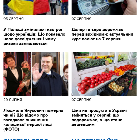
05 СЕРПНЯ
07 СЕРПНЯ
У Польщі змінилися настрої
Долар та євро дорожчає
щодо українців: Що показало
перед вихідними: актуальний
нове дослідження і чому
курс валют на 7 серпня
ризики залишаються
29 ЛИПНЯ
07 СЕРПНЯ
Людмила Янукович померла
Ціни на продукти в Україні
чи ні? Що відомо про
зміняться у серпні: що
загадкове зникнення
подорожчає, а що стане
колишньої першої леді
дешевшим
(ФОТО)