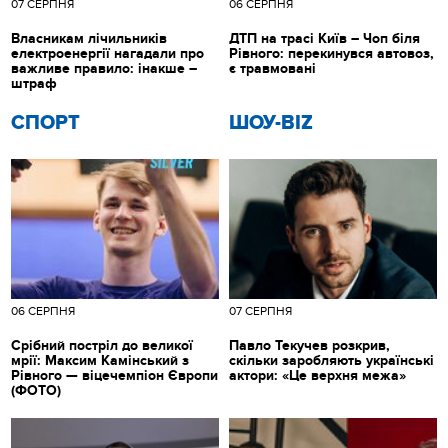
07 СЕРПНЯ
06 СЕРПНЯ
Власникам лічильників
ДТП на трасі Київ – Чоп біля
електроенергії нагадали про
Рівного: перекинувся автовоз,
важливе правило: інакше –
є травмовані
штраф
СПОРТ
ШОУ-BIZ
06 СЕРПНЯ
07 СЕРПНЯ
Срібний постріл до великої
Павло Текучев розкрив,
мрії: Максим Камінський з
скільки заробляють українські
Рівного — віцечемпіон Європи
актори: «Це верхня межа»
(ФОТО)