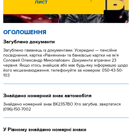
лист
ОГОЛОШЕННЯ
Загублено документи
Загублено гаманець із документами. Усередині — пенсійне
посвідчення, картка «Рівнянина» та банківські картки на ім’я
Соловей Олександр Миколайович. Документи втрачені 23
червня. Якщо хтось знайшов або має будь-яку інформацію щодо
його місцезнаходження, телефонуйте за номером: 050-43-50-
103
Знайдено номерний знак автомобіля
Знайдено номерний знак ВК2357ВО Хто загубив, звертатися
(096)-150-7002
У Рівному знайдено номерні знаки