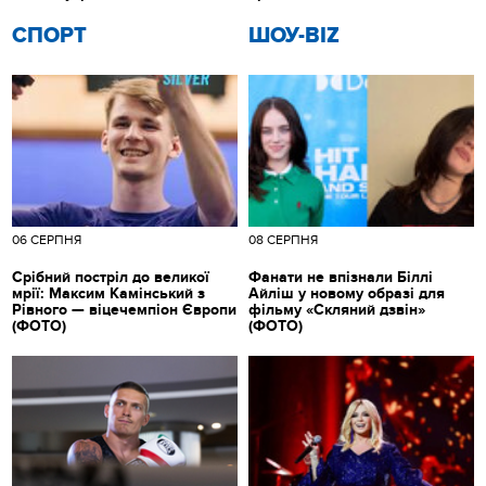
СПОРТ
ШОУ-BIZ
06 СЕРПНЯ
08 СЕРПНЯ
Срібний постріл до великої
Фанати не впізнали Біллі
мрії: Максим Камінський з
Айліш у новому образі для
Рівного — віцечемпіон Європи
фільму «Скляний дзвін»
(ФОТО)
(ФОТО)