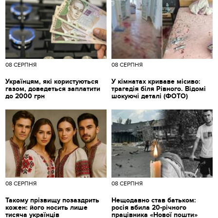
08 СЕРПНЯ
08 СЕРПНЯ
Українцям, які користуються
У кімнатах криваве місиво:
газом, доведеться заплатити
трагедія біля Рівного. Відомі
до 2000 грн
шокуючі деталі (ФОТО)
08 СЕРПНЯ
08 СЕРПНЯ
Такому прізвищу позаздрить
Нещодавно став батьком:
кожен: його носить лише
росія вбила 20-річного
тисяча українців
працівника «Нової пошти»