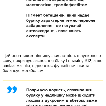
мастопатією, тромбофлебітом.
Пігмент бетаціанін, який надає
буряку характерне темно-червоне
забарвлення - це потужний
антиоксидант, - пояснюють
експерти.
Цей овоч також підвищує кислотність шлункового
соку, покращує засвоєння білку і вітаміну В12, а ще
заліза, магнію, відновлює функції печінки та
балансує метаболізм.
Попри усю користь, споживання
буряку у надлишку може шкодити
людям з цукровим діабетом, адже
містить чимало цукру у складі.