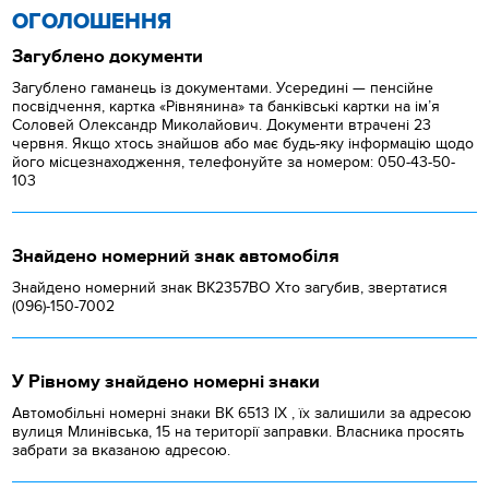
ОГОЛОШЕННЯ
Загублено документи
Загублено гаманець із документами. Усередині — пенсійне
посвідчення, картка «Рівнянина» та банківські картки на ім’я
Соловей Олександр Миколайович. Документи втрачені 23
червня. Якщо хтось знайшов або має будь-яку інформацію щодо
його місцезнаходження, телефонуйте за номером: 050-43-50-
103
Знайдено номерний знак автомобіля
Знайдено номерний знак ВК2357ВО Хто загубив, звертатися
(096)-150-7002
У Рівному знайдено номерні знаки
Автомобільні номерні знаки BK 6513 IX , їх залишили за адресою
вулиця Млинівська, 15 на території заправки. Власника просять
забрати за вказаною адресою.