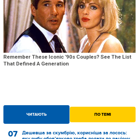
Remember These Iconic '90s Couples? See The List
That Defined A Generation
ЧИТАЮТЬ
ПО ТЕМІ
07
Дешевша за скумбрію, корисніша за лосось:
яку рибу обов’язково треба додати до раціону