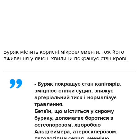
Буряк містить корисні мікроелементи, тож його
вживання у лічені хвилини покращує стан крові.
- Буряк покращує стан капілярів,
зміцнює стінки судин, знижує
артеріальний тиск і нормалізує
травлення.
Бетаїн, що міститься у сирому
буряку, допомагає боротися з
остеопорозом, хворобою
Альцгеймера, атеросклерозом,
патологіями серця, анемією,