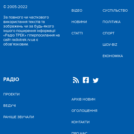
© 2005-2022
ВІДЕО
CУСПІЛЬСТВО
За повного чи часткового
використання текстів та
НОВИНИ
ПОЛІТИКА
зображень чи за будь-якого
іншого поширення інформації
СТАТТІ
СПОРТ
«Радіо ТРЕК» гіперпосилання на
сайт radiotrek.rv.ua є
обов'язковим.
ШОУ-BIZ
ЕКОНОМІКА
РАДІО
ПРОЕКТИ
АРХІВ НОВИН
ВЕДУЧІ
ОГОЛОШЕННЯ
РАНІШЕ ЗВУЧАЛИ
КОНТАКТИ
ПРО НАС