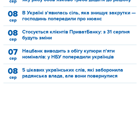
сер
08
В Україні з'явилась сіль, яка знищує закрутки —
господинь попередили про нюанс
сер
08
Стосується клієнтів ПриватБанку: з 31 серпня
будуть зміни
сер
07
Нацбанк виводить з обігу купюри п'яти
номіналів: у НБУ попередили українців
сер
08
5 цікавих українських слів, які заборонила
радянська влада, але вони повернулися
сер