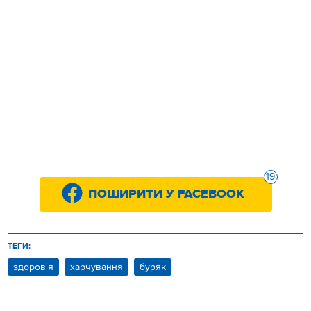
19
ПОШИРИТИ У FACEBOOK
ТЕГИ:
здоров'я
харчування
буряк