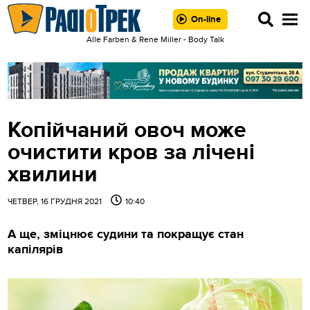
On-line
Alle Farben & Rene Miller - Body Talk
Копійчаний овоч може
очистити кров за лічені
хвилини
ЧЕТВЕР, 16 ГРУДНЯ 2021
10:40
А ще, зміцнює судини та покращує стан
капілярів