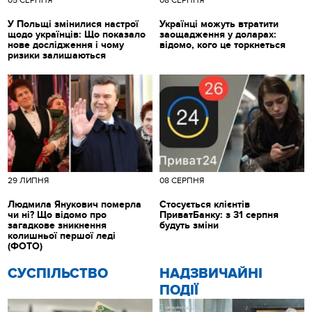
05 СЕРПНЯ
08 СЕРПНЯ
У Польщі змінилися настрої
Українці можуть втратити
щодо українців: Що показало
заощадження у доларах:
нове дослідження і чому
відомо, кого це торкнеться
ризики залишаються
29 ЛИПНЯ
08 СЕРПНЯ
Людмила Янукович померла
Стосується клієнтів
чи ні? Що відомо про
ПриватБанку: з 31 серпня
загадкове зникнення
будуть зміни
колишньої першої леді
(ФОТО)
CУСПІЛЬСТВО
НАДЗВИЧАЙНІ
ПОДІЇ