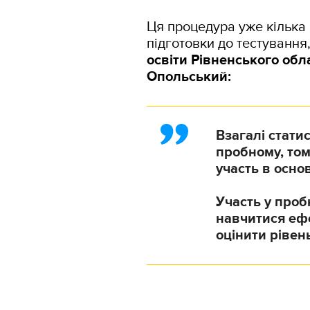
Ця процедура уже кілька 
підготовки до тестування
освіти Рівненського обла
Опольський:
Взагалі статис
пробному, том
участь в основ
Участь у проб
навчитися ефе
оцінити рівень