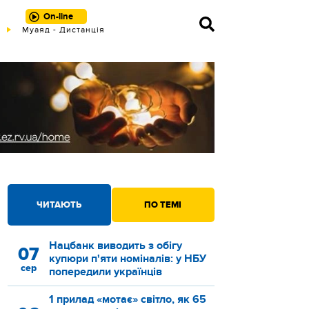
On-line
Муаяд - Дистанція
ЧИТАЮТЬ
ПО ТЕМІ
Нацбанк виводить з обігу
07
купюри п'яти номіналів: у НБУ
сер
попередили українців
1 прилад «мотає» світло, як 65