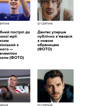
СЕРПНЯ
07 СЕРПНЯ
бний постріл до
Дантес уперше
икої мрії:
публічно з’явився
ксим
з новою
мінський з
обраницею
вного —
(ФОТО)
цечемпіон
ропи (ФОТО)
ЛИПНЯ
07 СЕРПНЯ