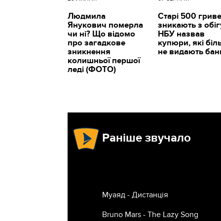
Людмила
Старі 500 грив
Янукович померла
зникають з обіг
чи ні? Що відомо
НБУ назвав
про загадкове
купюри, які біл
зникнення
не видають бан
колишньої першої
леді (ФОТО)
Раніше звучало
Муаяд - Дистанція
Bruno Mars - The Lazy Song