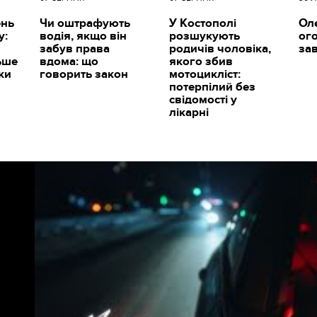
ень
Чи оштрафують
У Костополі
Ол
у:
водія, якщо він
розшукують
ог
забув права
родичів чоловіка,
за
ьше
вдома: що
якого збив
ки
говорить закон
мотоцикліст:
потерпілий без
свідомості у
лікарні