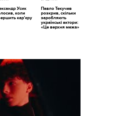
ександр Усик
Павло Текучев
олосив, коли
розкрив, скільки
вершить кар'єру
заробляють
українські актори:
«Це верхня межа»