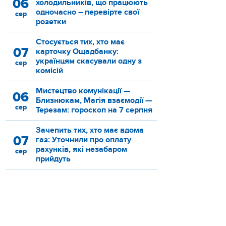
06
холодильників, що працюють
одночасно – перевірте свої
сер
розетки
Стосується тих, хто має
07
карточку Ощадбанку:
українцям скасували одну з
сер
комісій
Мистецтво комунікації —
06
Близнюкам, Магія взаємодії —
сер
Терезам: гороскоп на 7 серпня
Зачепить тих, хто має вдома
07
газ: Уточнили про оплату
рахунків, які незабаром
сер
прийдуть