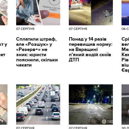
07 СЕРПНЯ
07 СЕРПНЯ
06 
Сплатили штраф,
Понад у 14 разів
Срі
т у
але «Розшук» у
перевищив норму:
вел
«Резерв+» не
на Варащині
Ма
мет
зник: юристи
п'яний водій скоїв
Ка
пояснили, скільки
ДТП
Рі
чекати
ві
Єв
07 СЕРПНЯ
07 СЕРПНЯ
30 