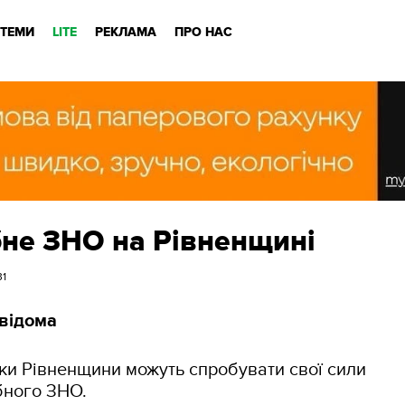
ТЕМИ
LITE
РЕКЛАМА
ПРО НАС
бне ЗНО на Рівненщині
31
евідома
и Рівненщини можуть спробувати свої сили
бного ЗНО.