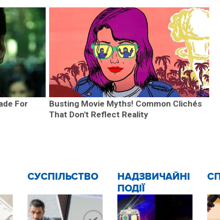
ade For
Busting Movie Myths! Common Clichés
That Don't Reflect Reality
CУСПІЛЬСТВО
НАДЗВИЧАЙНІ
С
ПОДІЇ