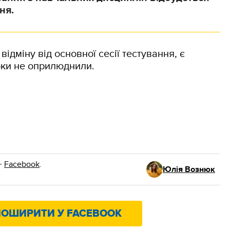
ня.
ідміну від основної сесії тестування, є
оки не оприлюднили.
·
Facebook
.
Юлія Вознюк
ОШИРИТИ У FACEBOOK