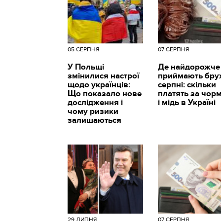
05 СЕРПНЯ
07 СЕРПНЯ
У Польщі
Де найдорожче
змінилися настрої
приймають брух
щодо українців:
серпні: скільки
Що показало нове
платять за чор
дослідження і
і мідь в Україні
чому ризики
залишаються
29 ЛИПНЯ
07 СЕРПНЯ