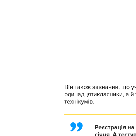
Він також зазначив, що 
одинадцятикласники, а й 
технікумів.
Реєстрація на
січня. А тест