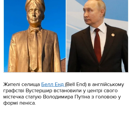
Жителі селища
Белл Енд
(Bell Еnd) в англійському
графстві Вустершир встановили у центрі свого
містечка статую Володимира Путіна з головою у
формі пеніса.