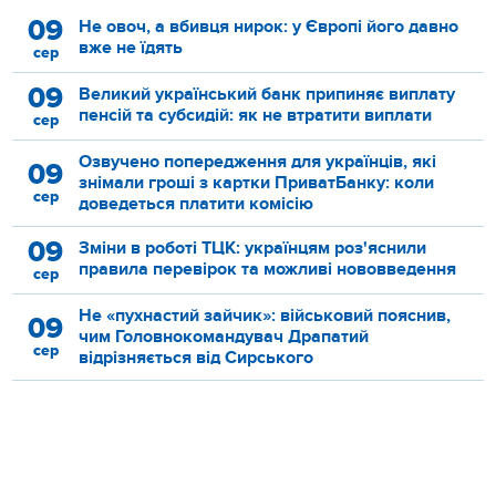
09
Не овоч, а вбивця нирок: у Європі його давно
вже не їдять
сер
09
Великий український банк припиняє виплату
пенсій та субсидій: як не втратити виплати
сер
Озвучено попередження для українців, які
09
знімали гроші з картки ПриватБанку: коли
сер
доведеться платити комісію
09
Зміни в роботі ТЦК: українцям роз'яснили
правила перевірок та можливі нововведення
сер
Не «пухнастий зайчик»: військовий пояснив,
09
чим Головнокомандувач Драпатий
сер
відрізняється від Сирського