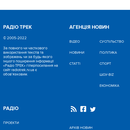
РАДІО ТРЕК
АГЕНЦІЯ НОВИН
© 2005-2022
ВІДЕО
CУСПІЛЬСТВО
За повного чи часткового
використання текстів та
НОВИНИ
ПОЛІТИКА
зображень чи за будь-якого
іншого поширення інформації
СТАТТІ
СПОРТ
«Радіо ТРЕК» гіперпосилання на
сайт radiotrek.rv.ua є
обов'язковим.
ШОУ-BIZ
ЕКОНОМІКА
РАДІО
ПРОЕКТИ
АРХІВ НОВИН