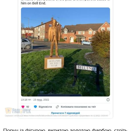
Поруч із фігурою, вкритою золотою фарбою, стоїть