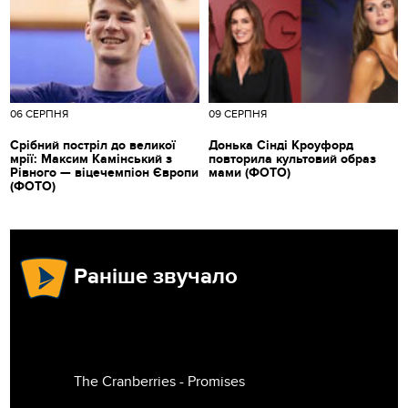
06 СЕРПНЯ
09 СЕРПНЯ
Срібний постріл до великої
Донька Сінді Кроуфорд
мрії: Максим Камінський з
повторила культовий образ
Рівного — віцечемпіон Європи
мами (ФОТО)
(ФОТО)
Раніше звучало
The Cranberries - Promises