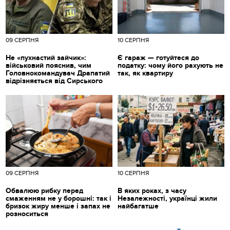
09 СЕРПНЯ
10 СЕРПНЯ
Не «пухнастий зайчик»:
Є гараж — готуйтеся до
військовий пояснив, чим
податку: чому його рахують не
Головнокомандувач Драпатий
так, як квартиру
відрізняється від Сирського
09 СЕРПНЯ
10 СЕРПНЯ
Обвалюю рибку перед
В яких роках, з часу
смаженням не у борошні: так і
Незалежності, українці жили
бризок жиру менше і запах не
найбагатше
розноситься