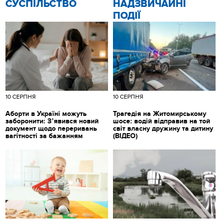
CУСПІЛЬСТВО
НАДЗВИЧАЙНІ
ПОДІЇ
10 СЕРПНЯ
10 СЕРПНЯ
Аборти в Україні можуть
Трагедія на Житомирському
заборонити: З’явився новий
шосе: водій відправив на той
документ щодо переривань
світ власну дружину та дитину
вагітності за бажанням
(ВІДЕО)