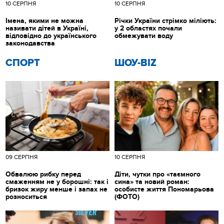
10 СЕРПНЯ
10 СЕРПНЯ
Імена, якими не можна
Річки України стрімко міліють:
називати дітей в Україні,
у 2 областях почали
відповідно до українського
обмежувати воду
законодавства
СПОРТ
ШОУ-BIZ
09 СЕРПНЯ
10 СЕРПНЯ
Обвалюю рибку перед
Діти, чутки про «таємного
смаженням не у борошні: так і
сина» та новий роман:
бризок жиру менше і запах не
особисте життя Пономарьова
розноситься
(ФОТО)