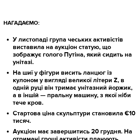
НАГАДАЄМО:
У листопаді група чеських активістів
виставила на аукціон статую, що
зображує голого Путіна, який сидить на
унітазі.
На шиї у фігури висить ланцюг із
кулоном у вигляді великої літери Z, в
одній руці він тримає унітазний йоржик,
а в іншій — пральну машину, з якої ніби
тече кров.
Стартова ціна скульптури становила €10
тисяч.
Аукціон має завершитись 20 грудня. На
отримані гроші активісти планують