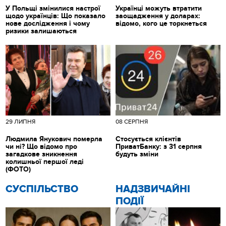
У Польщі змінилися настрої
Українці можуть втратити
щодо українців: Що показало
заощадження у доларах:
нове дослідження і чому
відомо, кого це торкнеться
ризики залишаються
29 ЛИПНЯ
08 СЕРПНЯ
Людмила Янукович померла
Стосується клієнтів
чи ні? Що відомо про
ПриватБанку: з 31 серпня
загадкове зникнення
будуть зміни
колишньої першої леді
(ФОТО)
CУСПІЛЬСТВО
НАДЗВИЧАЙНІ
ПОДІЇ