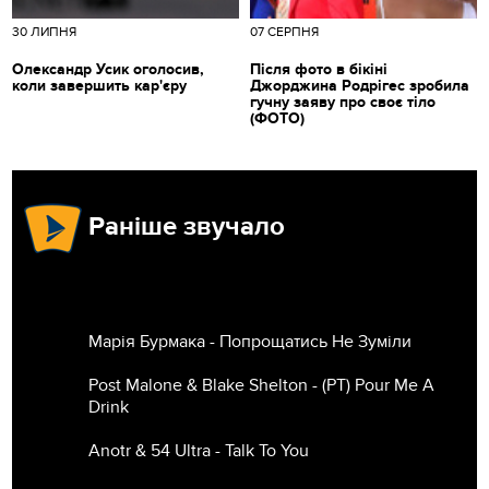
30 ЛИПНЯ
07 СЕРПНЯ
Олександр Усик оголосив,
Після фото в бікіні
коли завершить кар'єру
Джорджина Родрігес зробила
гучну заяву про своє тіло
(ФОТО)
Раніше звучало
Марія Бурмака - Попрощатись Не Зумiли
Post Malone & Blake Shelton - (РТ) Pour Me A
Drink
Anotr & 54 Ultra - Talk To You