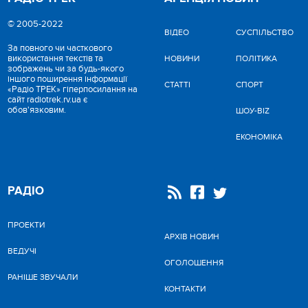
© 2005-2022
ВІДЕО
CУСПІЛЬСТВО
За повного чи часткового
використання текстів та
НОВИНИ
ПОЛІТИКА
зображень чи за будь-якого
іншого поширення інформації
СТАТТІ
СПОРТ
«Радіо ТРЕК» гіперпосилання на
сайт radiotrek.rv.ua є
обов'язковим.
ШОУ-BIZ
ЕКОНОМІКА
РАДІО
ПРОЕКТИ
АРХІВ НОВИН
ВЕДУЧІ
ОГОЛОШЕННЯ
РАНІШЕ ЗВУЧАЛИ
КОНТАКТИ