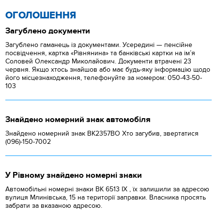
ОГОЛОШЕННЯ
Загублено документи
Загублено гаманець із документами. Усередині — пенсійне
посвідчення, картка «Рівнянина» та банківські картки на ім’я
Соловей Олександр Миколайович. Документи втрачені 23
червня. Якщо хтось знайшов або має будь-яку інформацію щодо
його місцезнаходження, телефонуйте за номером: 050-43-50-
103
Знайдено номерний знак автомобіля
Знайдено номерний знак ВК2357ВО Хто загубив, звертатися
(096)-150-7002
У Рівному знайдено номерні знаки
Автомобільні номерні знаки BK 6513 IX , їх залишили за адресою
вулиця Млинівська, 15 на території заправки. Власника просять
забрати за вказаною адресою.