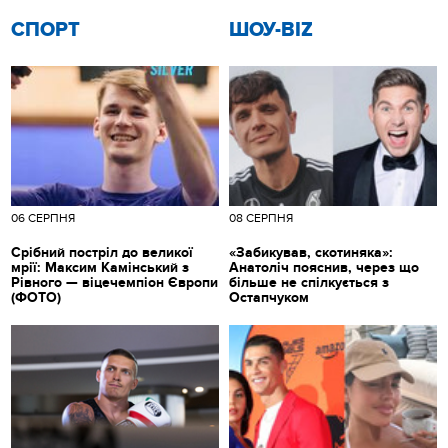
СПОРТ
ШОУ-BIZ
06 СЕРПНЯ
08 СЕРПНЯ
Срібний постріл до великої
«Забикував, скотиняка»:
мрії: Максим Камінський з
Анатоліч пояснив, через що
Рівного — віцечемпіон Європи
більше не спілкується з
(ФОТО)
Остапчуком