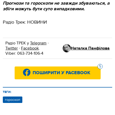
Прогнози та гороскопи не завжди збуваються, а
збіги можуть бути суто випадковими.
Радіо Трек: НОВИНИ
Радіо ТРЕК у
Telegram
·
Twitter
·
Facebook
.
Наталка Панфілова
Viber: 063-734-106-4
5
ПОШИРИТИ У FACEBOOK
ТЕГИ:
гороскоп