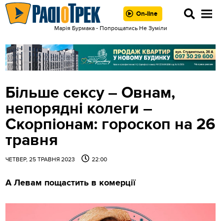
On-line
Марія Бурмака - Попрощатись Не Зумiли
Більше cексу – Овнам,
непорядні колеги –
Скорпіонам: гороскоп на 26
травня
ЧЕТВЕР, 25 ТРАВНЯ 2023
22:00
А Левам пощастить в комерції