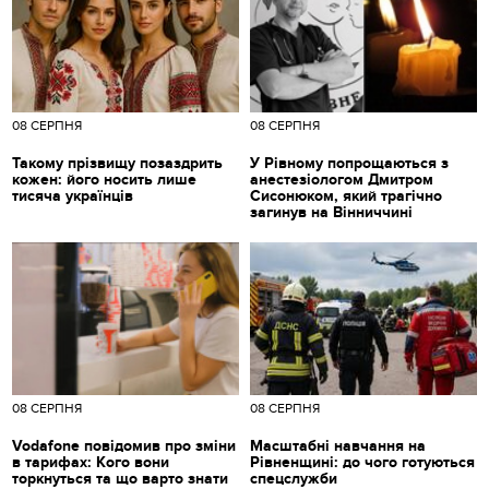
08 СЕРПНЯ
08 СЕРПНЯ
Такому прізвищу позаздрить
У Рівному попрощаються з
кожен: його носить лише
анестезіологом Дмитром
тисяча українців
Сисонюком, який трагічно
загинув на Вінниччині
08 СЕРПНЯ
08 СЕРПНЯ
Vodafone повідомив про зміни
Масштабні навчання на
в тарифах: Кого вони
Рівненщині: до чого готуються
торкнуться та що варто знати
спецслужби