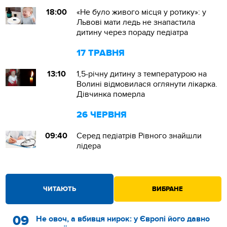
18:00
«Не було живого місця у ротику»: у
Львові мати ледь не знапастила
дитину через пораду педіатра
17 ТРАВНЯ
13:10
1,5-річну дитину з температурою на
Волині відмовилася оглянути лікарка.
Дівчинка померла
26 ЧЕРВНЯ
09:40
Серед педіатрів Рівного знайшли
лідера
ЧИТАЮТЬ
ВИБРАНЕ
09
Не овоч, а вбивця нирок: у Європі його давно