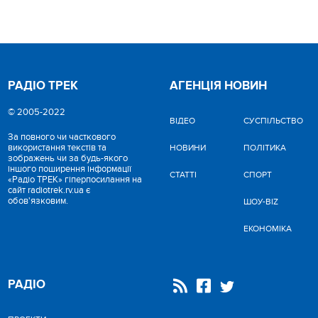
РАДІО ТРЕК
АГЕНЦІЯ НОВИН
© 2005-2022
ВІДЕО
CУСПІЛЬСТВО
За повного чи часткового
використання текстів та
НОВИНИ
ПОЛІТИКА
зображень чи за будь-якого
іншого поширення інформації
СТАТТІ
СПОРТ
«Радіо ТРЕК» гіперпосилання на
сайт radiotrek.rv.ua є
обов'язковим.
ШОУ-BIZ
ЕКОНОМІКА
РАДІО