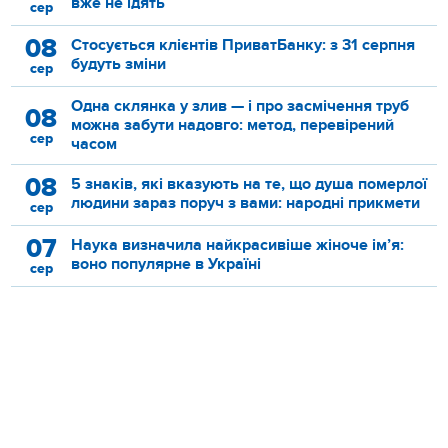
вже не їдять
сер
08
Стосується клієнтів ПриватБанку: з 31 серпня
будуть зміни
сер
Одна склянка у злив — і про засмічення труб
08
можна забути надовго: метод, перевірений
сер
часом
08
5 знаків, які вказують на те, що душа померлої
людини зараз поруч з вами: народні прикмети
сер
07
Наука визначила найкрасивіше жіноче ім’я:
воно популярне в Україні
сер