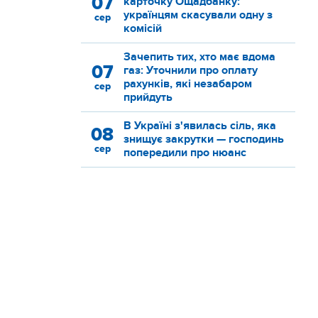
07
карточку Ощадбанку:
українцям скасували одну з
сер
комісій
Зачепить тих, хто має вдома
07
газ: Уточнили про оплату
рахунків, які незабаром
сер
прийдуть
В Україні з'явилась сіль, яка
08
знищує закрутки — господинь
сер
попередили про нюанс