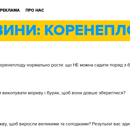
РЕКЛАМА
ПРО НАС
ВИНИ: КОРЕНЕПЛ
 коренеплоду нормально рости: що НЕ можна садити поряд з 
ли викопувати моркву і буряк, щоб вони довше збереглися?
ркву, щоб виросли великими та солодкими? Результат вас зди