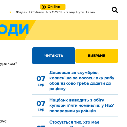
On-line
Жадан І Собаки & ХОССП - Хочу Бути Твоїм
Псом
ОДИ
ЧИТАЮТЬ
ВИБРАНЕ
буряком?
Дешевша за скумбрію,
07
корисніша за лосось: яку рибу
обов’язково треба додати до
сер
раціону
Нацбанк виводить з обігу
07
купюри п'яти номіналів: у НБУ
сер
попередили українців
вує
Стосується тих, хто має