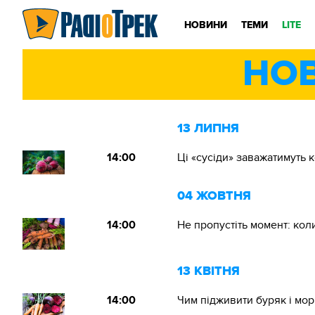
НОВИНИ
ТЕМИ
LITE
НО
13 ЛИПНЯ
14:00
Ці «сусіди» заважатимуть
04 ЖОВТНЯ
14:00
Не пропустіть момент: ко
13 КВІТНЯ
14:00
Чим підживити буряк і мо