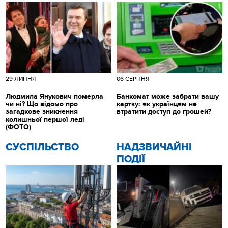
29 ЛИПНЯ
06 СЕРПНЯ
Людмила Янукович померла
Банкомат може забрати вашу
чи ні? Що відомо про
картку: як українцям не
загадкове зникнення
втратити доступ до грошей?
колишньої першої леді
(ФОТО)
CУСПІЛЬСТВО
НАДЗВИЧАЙНІ
ПОДІЇ