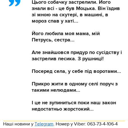
Цього собачку застрелили. Його
знали всі - це був Моцька. Він їздив
зі мною на скутері, в машині, в
мороз спав у хаті...
Його любила моя мама, мій
Петрусь, сестра...
Але знайшовся придур по сусідству і
застрелив песика. З рушниці!
Посеред села, у себе під воротами...
Прикро жити в одному селі поруч з
такими нелюдами...
І це не зупиниться поки наш закон
недостатньо жорстокий...
Наші новини у
Тelegram
. Номер у Viber: 063-73-4-106-4