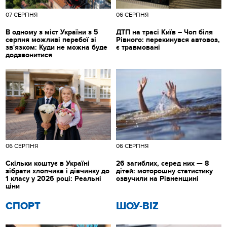
07 СЕРПНЯ
06 СЕРПНЯ
В одному з міст України з 5
ДТП на трасі Київ – Чоп біля
серпня можливі перебої зі
Рівного: перекинувся автовоз,
зв'язком: Куди не можна буде
є травмовані
додзвонитися
06 СЕРПНЯ
06 СЕРПНЯ
Скільки коштує в Україні
26 загиблих, серед них — 8
зібрати хлопчика і дівчинку до
дітей: моторошну статистику
1 класу у 2026 році: Реальні
озвучили на Рівненщині
ціни
СПОРТ
ШОУ-BIZ