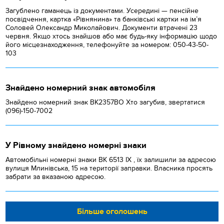
Загублено гаманець із документами. Усередині — пенсійне
посвідчення, картка «Рівнянина» та банківські картки на ім’я
Соловей Олександр Миколайович. Документи втрачені 23
червня. Якщо хтось знайшов або має будь-яку інформацію щодо
його місцезнаходження, телефонуйте за номером: 050-43-50-
103
Знайдено номерний знак автомобіля
Знайдено номерний знак ВК2357ВО Хто загубив, звертатися
(096)-150-7002
У Рівному знайдено номерні знаки
Автомобільні номерні знаки BK 6513 IX , їх залишили за адресою
вулиця Млинівська, 15 на території заправки. Власника просять
забрати за вказаною адресою.
Більше оголошень