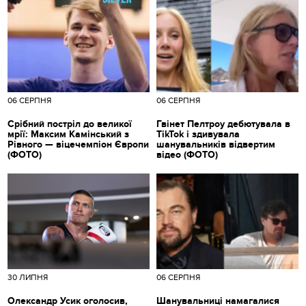
06 СЕРПНЯ
06 СЕРПНЯ
Срібний постріл до великої
Гвінет Пелтроу дебютувала в
мрії: Максим Камінський з
TikTok і здивувала
Рівного — віцечемпіон Європи
шанувальників відвертим
(ФОТО)
відео (ФОТО)
30 ЛИПНЯ
06 СЕРПНЯ
Олександр Усик оголосив,
Шанувальниці намагалися