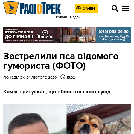
On-line
Скрябін - Падай
Застрелили пса відомого
гумориста (ФОТО)
ПОНЕДІЛОК, 24 ЛЮТОГО 2020
15:32
Комік припускає, що вбивство скоїв сусід