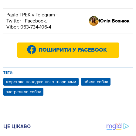
Радіо ТРЕК у
Telegram
·
Twitter
·
Facebook
.
Юлія Вознюк
Viber: 063-734-106-4
ПОШИРИТИ У FACEBOOK
ТЕГИ:
жорстоке поводження з тваринами
вбили собак
застрелили собак
ЦЕ ЦІКАВО