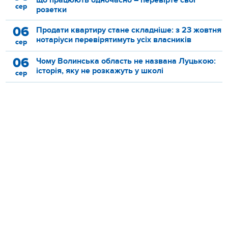
сер
розетки
06
Продати квартиру стане складніше: з 23 жовтня
нотаріуси перевірятимуть усіх власників
сер
06
Чому Волинська область не названа Луцькою:
історія, яку не розкажуть у школі
сер