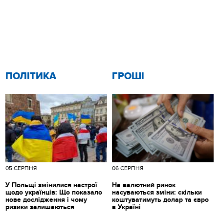
ПОЛІТИКА
ГРОШІ
05 СЕРПНЯ
06 СЕРПНЯ
У Польщі змінилися настрої
На валютний ринок
щодо українців: Що показало
насуваються зміни: скільки
нове дослідження і чому
коштуватимуть долар та євро
ризики залишаються
в Україні