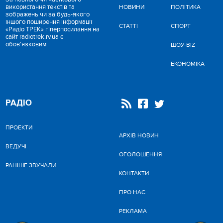
використання текстів та
НОВИНИ
ПОЛІТИКА
зображень чи за будь-якого
іншого поширення інформації
СТАТТІ
СПОРТ
«Радіо ТРЕК» гіперпосилання на
сайт radiotrek.rv.ua є
обов'язковим.
ШОУ-BIZ
ЕКОНОМІКА
РАДІО
ПРОЕКТИ
АРХІВ НОВИН
ВЕДУЧІ
ОГОЛОШЕННЯ
РАНІШЕ ЗВУЧАЛИ
КОНТАКТИ
ПРО НАС
РЕКЛАМА