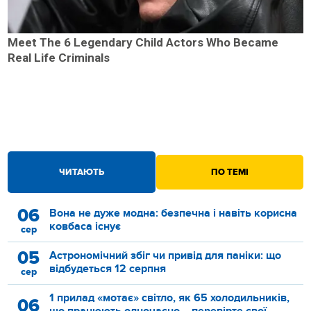
Meet The 6 Legendary Child Actors Who Became
Real Life Criminals
ЧИТАЮТЬ
ПО ТЕМІ
06
Вона не дуже модна: безпечна і навіть корисна
ковбаса існує
сер
05
Астрономічний збіг чи привід для паніки: що
відбудеться 12 серпня
сер
1 прилад «мотає» світло, як 65 холодильників,
06
що працюють одночасно – перевірте свої