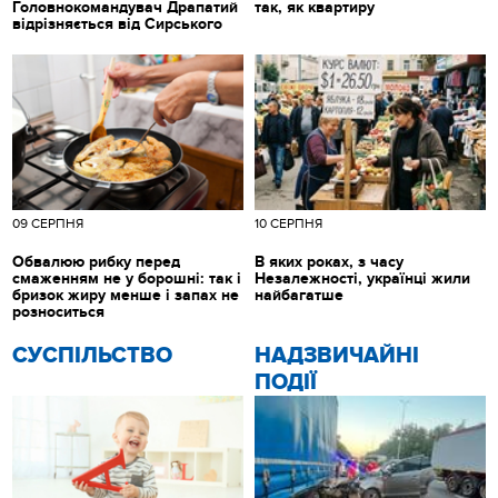
Головнокомандувач Драпатий
так, як квартиру
відрізняється від Сирського
09 СЕРПНЯ
10 СЕРПНЯ
Обвалюю рибку перед
В яких роках, з часу
смаженням не у борошні: так і
Незалежності, українці жили
бризок жиру менше і запах не
найбагатше
розноситься
CУСПІЛЬСТВО
НАДЗВИЧАЙНІ
ПОДІЇ