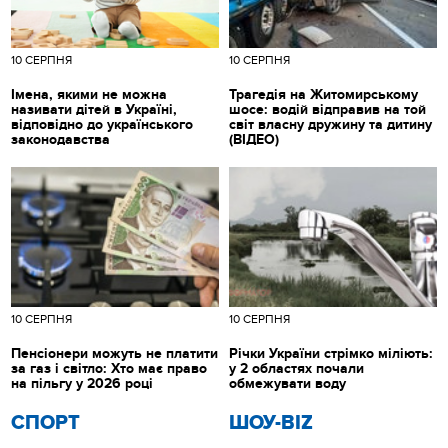
10 СЕРПНЯ
10 СЕРПНЯ
Імена, якими не можна
Трагедія на Житомирському
називати дітей в Україні,
шосе: водій відправив на той
відповідно до українського
світ власну дружину та дитину
законодавства
(ВІДЕО)
10 СЕРПНЯ
10 СЕРПНЯ
Пенсіонери можуть не платити
Річки України стрімко міліють:
за газ і світло: Хто має право
у 2 областях почали
на пільгу у 2026 році
обмежувати воду
СПОРТ
ШОУ-BIZ