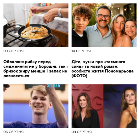
09 СЕРПНЯ
10 СЕРПНЯ
Обвалюю рибку перед
Діти, чутки про «таємного
смаженням не у борошні: так і
сина» та новий роман:
бризок жиру менше і запах не
особисте життя Пономарьова
розноситься
(ФОТО)
06 СЕРПНЯ
09 СЕРПНЯ