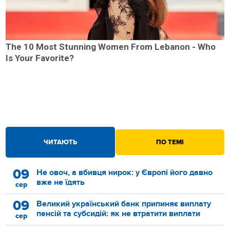
The 10 Most Stunning Women From Lebanon - Who
Is Your Favorite?
ЧИТАЮТЬ
ПО ТЕМІ
09
Не овоч, а вбивця нирок: у Європі його давно
вже не їдять
сер
09
Великий український банк припиняє виплату
пенсій та субсидій: як не втратити виплати
сер