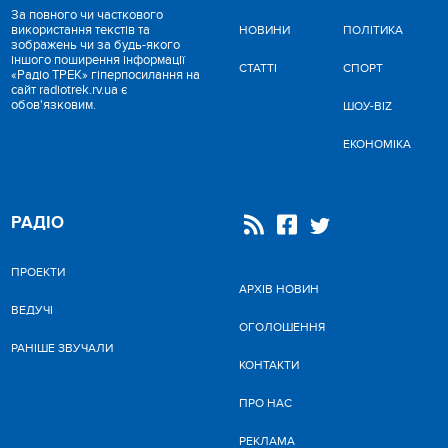
За повного чи часткового
використання текстів та
НОВИНИ
ПОЛІТИКА
зображень чи за будь-якого
іншого поширення інформації
СТАТТІ
СПОРТ
«Радіо ТРЕК» гіперпосилання на
сайт radiotrek.rv.ua є
обов'язковим.
ШОУ-BIZ
ЕКОНОМІКА
РАДІО
ПРОЕКТИ
АРХІВ НОВИН
ВЕДУЧІ
ОГОЛОШЕННЯ
РАНІШЕ ЗВУЧАЛИ
КОНТАКТИ
ПРО НАС
РЕКЛАМА