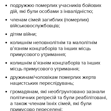
подружжю померлих учасників бойових
дій, які були особами з інвалідністю;
членам сімей загиблих (померлих)
військовослужбовців;
дітям війни;
колишнім неповнолітнім та малолітнім
в’язням концтаборів та інших місць
примусового утримання;
колишнім в’язням концтаборів та інших
місць примусового утримання;
дружинам/чоловікам померлих жертв
нацистських переслідувань;
громадянам, які необґрунтовано зазнали
політичних репресій та були реабілітовані,
а також членам їхніх сімей, які були
примусово переселені;