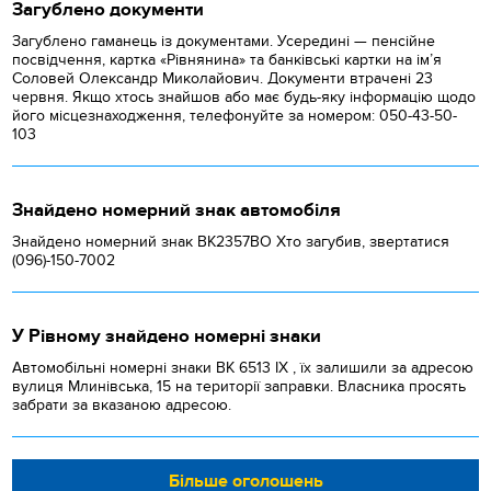
Загублено документи
Загублено гаманець із документами. Усередині — пенсійне
посвідчення, картка «Рівнянина» та банківські картки на ім’я
Соловей Олександр Миколайович. Документи втрачені 23
червня. Якщо хтось знайшов або має будь-яку інформацію щодо
його місцезнаходження, телефонуйте за номером: 050-43-50-
103
Знайдено номерний знак автомобіля
Знайдено номерний знак ВК2357ВО Хто загубив, звертатися
(096)-150-7002
У Рівному знайдено номерні знаки
Автомобільні номерні знаки BK 6513 IX , їх залишили за адресою
вулиця Млинівська, 15 на території заправки. Власника просять
забрати за вказаною адресою.
Більше оголошень