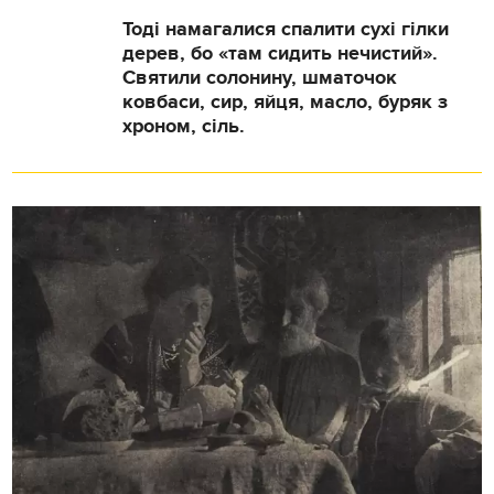
Тоді намагалися спалити сухі гілки
дерев, бо «там сидить нечистий».
Святили солонину, шматочок
ковбаси, сир, яйця, масло, буряк з
хроном, сіль.