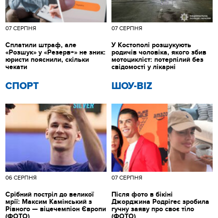
07 СЕРПНЯ
07 СЕРПНЯ
Сплатили штраф, але
У Костополі розшукують
«Розшук» у «Резерв+» не зник:
родичів чоловіка, якого збив
юристи пояснили, скільки
мотоцикліст: потерпілий без
чекати
свідомості у лікарні
СПОРТ
ШОУ-BIZ
06 СЕРПНЯ
07 СЕРПНЯ
Срібний постріл до великої
Після фото в бікіні
мрії: Максим Камінський з
Джорджина Родрігес зробила
Рівного — віцечемпіон Європи
гучну заяву про своє тіло
(ФОТО)
(ФОТО)