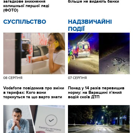
загадкове зникнення
більше не видають банки
колишньої першої леді
(ФОТО)
CУСПІЛЬСТВО
НАДЗВИЧАЙНІ
ПОДІЇ
08 СЕРПНЯ
07 СЕРПНЯ
Vodafone повідомив про зміни
Понад у 14 разів перевищив
в тарифах: Кого вони
норму: на Варащині п'яний
торкнуться та що варто знати
водій скоїв ДТП