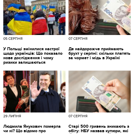
05 СЕРПНЯ
07 СЕРПНЯ
У Польщі змінилися настрої
Де найдорожче приймають
щодо українців: Що показало
брухт у серпні: скільки платять
нове дослідження і чому
за чормет і мідь в Україні
ризики залишаються
29 ЛИПНЯ
07 СЕРПНЯ
Людмила Янукович померла
Старі 500 гривень зникають з
чи ні? Що відомо про
обігу: НБУ назвав купюри, які