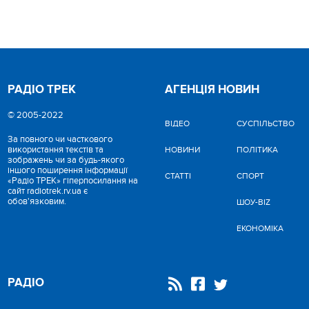
РАДІО ТРЕК
АГЕНЦІЯ НОВИН
© 2005-2022
ВІДЕО
CУСПІЛЬСТВО
За повного чи часткового
використання текстів та
НОВИНИ
ПОЛІТИКА
зображень чи за будь-якого
іншого поширення інформації
СТАТТІ
СПОРТ
«Радіо ТРЕК» гіперпосилання на
сайт radiotrek.rv.ua є
обов'язковим.
ШОУ-BIZ
ЕКОНОМІКА
РАДІО