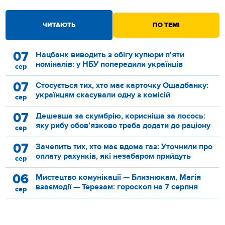
ЧИТАЮТЬ
ПО ТЕМІ
07
Нацбанк виводить з обігу купюри п'яти
номіналів: у НБУ попередили українців
сер
07
Стосується тих, хто має карточку Ощадбанку:
українцям скасували одну з комісій
сер
07
Дешевша за скумбрію, корисніша за лосось:
яку рибу обов’язково треба додати до раціону
сер
07
Зачепить тих, хто має вдома газ: Уточнили про
оплату рахунків, які незабаром прийдуть
сер
06
Мистецтво комунікації — Близнюкам, Магія
взаємодії — Терезам: гороскоп на 7 серпня
сер