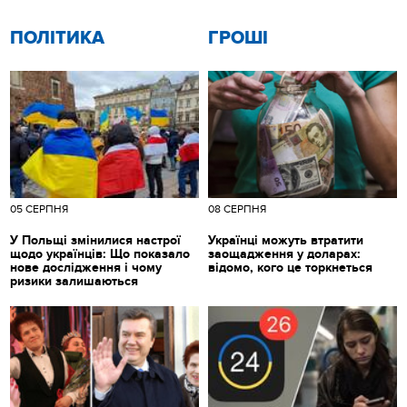
ПОЛІТИКА
ГРОШІ
05 СЕРПНЯ
08 СЕРПНЯ
У Польщі змінилися настрої
Українці можуть втратити
щодо українців: Що показало
заощадження у доларах:
нове дослідження і чому
відомо, кого це торкнеться
ризики залишаються