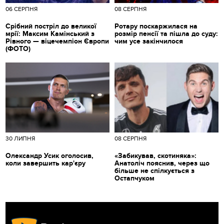
06 СЕРПНЯ
08 СЕРПНЯ
Срібний постріл до великої
Ротару поскаржилася на
мрії: Максим Камінський з
розмір пенсії та пішла до суду:
Рівного — віцечемпіон Європи
чим усе закінчилося
(ФОТО)
30 ЛИПНЯ
08 СЕРПНЯ
Олександр Усик оголосив,
«Забикував, скотиняка»:
коли завершить кар'єру
Анатоліч пояснив, через що
більше не спілкується з
Остапчуком