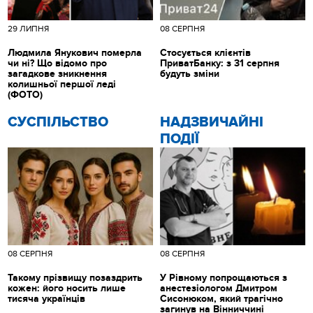
29 ЛИПНЯ
08 СЕРПНЯ
Людмила Янукович померла
Стосується клієнтів
чи ні? Що відомо про
ПриватБанку: з 31 серпня
загадкове зникнення
будуть зміни
колишньої першої леді
(ФОТО)
CУСПІЛЬСТВО
НАДЗВИЧАЙНІ
ПОДІЇ
08 СЕРПНЯ
08 СЕРПНЯ
Такому прізвищу позаздрить
У Рівному попрощаються з
кожен: його носить лише
анестезіологом Дмитром
тисяча українців
Сисонюком, який трагічно
загинув на Вінниччині