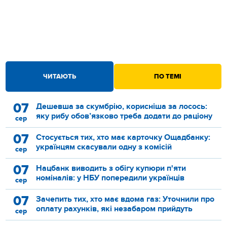
ЧИТАЮТЬ
ПО ТЕМІ
07
Дешевша за скумбрію, корисніша за лосось:
яку рибу обов’язково треба додати до раціону
сер
07
Стосується тих, хто має карточку Ощадбанку:
українцям скасували одну з комісій
сер
07
Нацбанк виводить з обігу купюри п'яти
номіналів: у НБУ попередили українців
сер
07
Зачепить тих, хто має вдома газ: Уточнили про
оплату рахунків, які незабаром прийдуть
сер