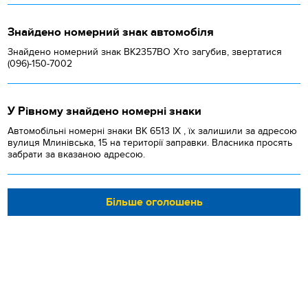
Знайдено номерний знак автомобіля
Знайдено номерний знак ВК2357ВО Хто загубив, звертатися
(096)-150-7002
У Рівному знайдено номерні знаки
Автомобільні номерні знаки BK 6513 IX , їх залишили за адресою
вулиця Млинівська, 15 на території заправки. Власника просять
забрати за вказаною адресою.
Більше оголошень