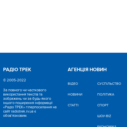
РАДІО ТРЕК
АГЕНЦІЯ НОВИН
© 2005-2022
ВІДЕО
CУСПІЛЬСТВО
За повного чи часткового
використання текстів та
НОВИНИ
ПОЛІТИКА
зображень чи за будь-якого
іншого поширення інформації
СТАТТІ
СПОРТ
«Радіо ТРЕК» гіперпосилання на
сайт radiotrek.rv.ua є
обов'язковим.
ШОУ-BIZ
ЕКОНОМІКА