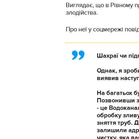
Виглядає, що в Рівному п
злодійства.
Про неї у соцмережі пов
Шахраї чи під
Однак, я зроб
виявив насту
На багатьох б
Позвонивши з
- це Водокана
обробку зливу
зняття труб. 
залишили адре
чистку, яка ва