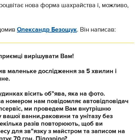
роцвітає нова форма шахрайства і, можливо,
ідомив
Олександр Безощук
. Він написав:
приємці вирішувати Вам!
ив маленьке дослідження за 5 хвилин і
пне.
удинках вісить об"ява, яка на фото.
а номером нам повідомляє автовідповідач
лсервіс, ми проведем Вам внутрішню
 вашої ванни,раковини та унітазу без
Декілька разів повторюють, щоб ви
су для зв"язку з майстром та записом на
ртує 70 грн. Підозріло?