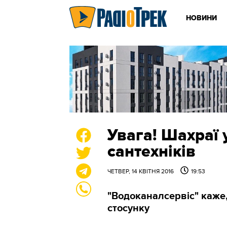
НОВИНИ
Увага! Шахраї 
сантехніків
ЧЕТВЕР, 14 КВІТНЯ 2016
19:53
"Водоканалсервіс" каже,
стосунку