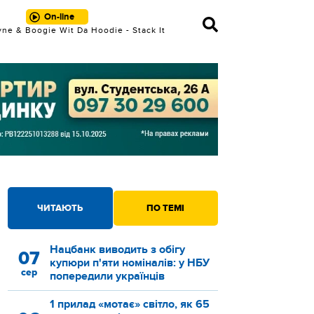
On-line
yne & Boogie Wit Da Hoodie - Stack It
Up
ЧИТАЮТЬ
ПО ТЕМІ
Нацбанк виводить з обігу
07
купюри п'яти номіналів: у НБУ
сер
попередили українців
1 прилад «мотає» світло, як 65