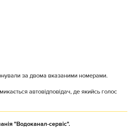
онували за двома вказаними номерами.
микається автовідповідач, де якийсь голос
панія "Водоканал-сервіс".