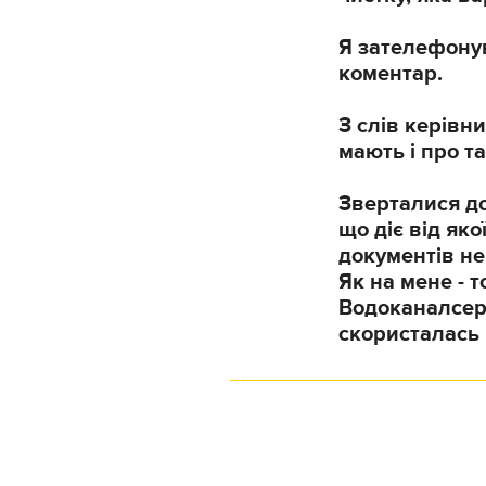
Я зателефонув
коментар.
З слів керівн
мають і про та
Зверталися до
що діє від яко
документів не
Як на мене - 
Водоканалсерв
скористалась