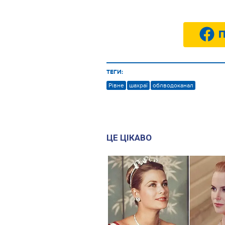
П
ТЕГИ:
Рівне
шахраї
облводоканал
ЦЕ ЦІКАВО