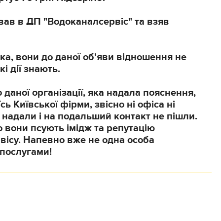
ав в ДП "Водоканалсервіс" та взяв
ика, вони до даної об'яви відношення не
кі дії знають.
 даної організації, яка надала пояснення,
їсь Київської фірми, звісно ні офіса ні
 надали і на подальший контакт не пішли.
то вони псують імідж та репутацію
ісу. Напевно вже не одна особа
 послугами!