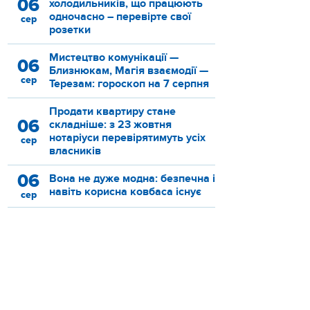
06
холодильників, що працюють
одночасно – перевірте свої
сер
розетки
Мистецтво комунікації —
06
Близнюкам, Магія взаємодії —
сер
Терезам: гороскоп на 7 серпня
Продати квартиру стане
06
складніше: з 23 жовтня
нотаріуси перевірятимуть усіх
сер
власників
06
Вона не дуже модна: безпечна і
навіть корисна ковбаса існує
сер