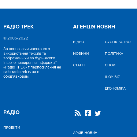
РАДІО ТРЕК
АГЕНЦІЯ НОВИН
© 2005-2022
ВІДЕО
CУСПІЛЬСТВО
За повного чи часткового
використання текстів та
НОВИНИ
ПОЛІТИКА
зображень чи за будь-якого
іншого поширення інформації
СТАТТІ
СПОРТ
«Радіо ТРЕК» гіперпосилання на
сайт radiotrek.rv.ua є
обов'язковим.
ШОУ-BIZ
ЕКОНОМІКА
РАДІО
ПРОЕКТИ
АРХІВ НОВИН