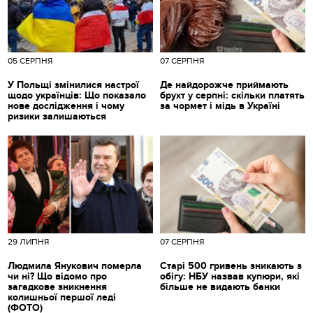
05 СЕРПНЯ
07 СЕРПНЯ
У Польщі змінилися настрої
Де найдорожче приймають
щодо українців: Що показало
брухт у серпні: скільки платять
нове дослідження і чому
за чормет і мідь в Україні
ризики залишаються
29 ЛИПНЯ
07 СЕРПНЯ
Людмила Янукович померла
Старі 500 гривень зникають з
чи ні? Що відомо про
обігу: НБУ назвав купюри, які
загадкове зникнення
більше не видають банки
колишньої першої леді
(ФОТО)