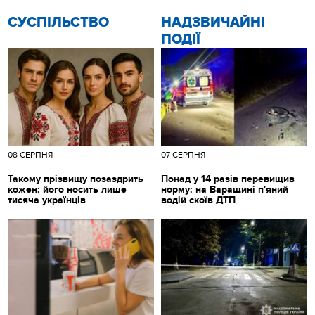
CУСПІЛЬСТВО
НАДЗВИЧАЙНІ
ПОДІЇ
08 СЕРПНЯ
07 СЕРПНЯ
Такому прізвищу позаздрить
Понад у 14 разів перевищив
кожен: його носить лише
норму: на Варащині п'яний
тисяча українців
водій скоїв ДТП