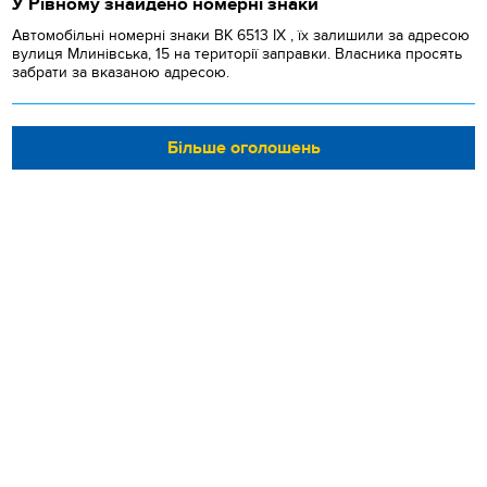
У Рівному знайдено номерні знаки
Автомобільні номерні знаки BK 6513 IX , їх залишили за адресою
вулиця Млинівська, 15 на території заправки. Власника просять
забрати за вказаною адресою.
Більше оголошень