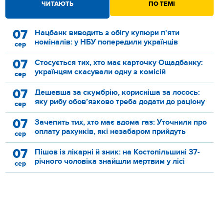
ЧИТАЮТЬ
ПО ТЕМІ
07
Нацбанк виводить з обігу купюри п'яти
номіналів: у НБУ попередили українців
сер
07
Стосується тих, хто має карточку Ощадбанку:
українцям скасували одну з комісій
сер
07
Дешевша за скумбрію, корисніша за лосось:
яку рибу обов’язково треба додати до раціону
сер
07
Зачепить тих, хто має вдома газ: Уточнили про
оплату рахунків, які незабаром прийдуть
сер
07
Пішов із лікарні й зник: на Костопільшині 37-
річного чоловіка знайшли мертвим у лісі
сер