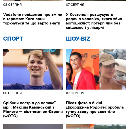
08 СЕРПНЯ
07 СЕРПНЯ
Vodafone повідомив про зміни
У Костополі розшукують
в тарифах: Кого вони
родичів чоловіка, якого збив
торкнуться та що варто знати
мотоцикліст: потерпілий без
свідомості у лікарні
СПОРТ
ШОУ-BIZ
06 СЕРПНЯ
07 СЕРПНЯ
Срібний постріл до великої
Після фото в бікіні
мрії: Максим Камінський з
Джорджина Родрігес зробила
Рівного — віцечемпіон Європи
гучну заяву про своє тіло
(ФОТО)
(ФОТО)