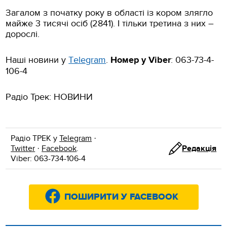
Загалом з початку року в області із кором злягло
майже 3 тисячі осіб (2841). І тільки третина з них –
дорослі.
Наші новини у
Тelegram
.
Номер у Viber
: 063-73-4-
106-4
Радіо Трек: НОВИНИ
Радіо ТРЕК у
Telegram
·
Twitter
·
Facebook
.
Редакція
Viber: 063-734-106-4
ПОШИРИТИ У FACEBOOK