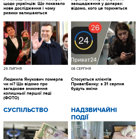
щодо українців: Що показало
заощадження у доларах:
нове дослідження і чому
відомо, кого це торкнеться
ризики залишаються
29 ЛИПНЯ
08 СЕРПНЯ
Людмила Янукович померла
Стосується клієнтів
чи ні? Що відомо про
ПриватБанку: з 31 серпня
загадкове зникнення
будуть зміни
колишньої першої леді
(ФОТО)
CУСПІЛЬСТВО
НАДЗВИЧАЙНІ
ПОДІЇ