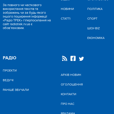
За повного чи часткового
використання текстів та
НОВИНИ
ПОЛІТИКА
зображень чи за будь-якого
іншого поширення інформації
СТАТТІ
СПОРТ
«Радіо ТРЕК» гіперпосилання на
сайт radiotrek.rv.ua є
обов'язковим.
ШОУ-BIZ
ЕКОНОМІКА
РАДІО
ПРОЕКТИ
АРХІВ НОВИН
ВЕДУЧІ
ОГОЛОШЕННЯ
РАНІШЕ ЗВУЧАЛИ
КОНТАКТИ
ПРО НАС
РЕКЛАМА