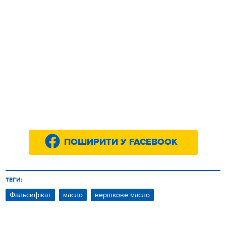
ПОШИРИТИ У FACEBOOK
ТЕГИ:
Фальсифікат
масло
вершкове масло