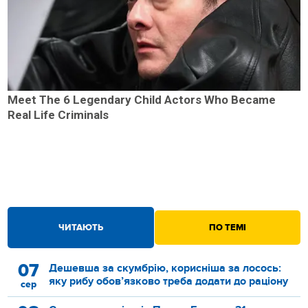
Meet The 6 Legendary Child Actors Who Became
Real Life Criminals
ЧИТАЮТЬ
ПО ТЕМІ
07
Дешевша за скумбрію, корисніша за лосось:
яку рибу обов’язково треба додати до раціону
сер