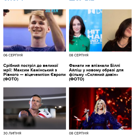
06 СЕРПНЯ
08 СЕРПНЯ
Срібний постріл до великої
Фанати не впізнали Біллі
мрії: Максим Камінський з
Айліш у новому образі для
Рівного — віцечемпіон Європи
фільму «Скляний дзвін»
(ФОТО)
(ФОТО)
30 ЛИПНЯ
08 СЕРПНЯ