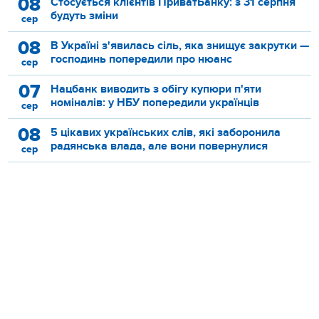
08
Стосується клієнтів ПриватБанку: з 31 серпня
будуть зміни
сер
08
В Україні з'явилась сіль, яка знищує закрутки —
господинь попередили про нюанс
сер
07
Нацбанк виводить з обігу купюри п'яти
номіналів: у НБУ попередили українців
сер
08
5 цікавих українських слів, які заборонила
радянська влада, але вони повернулися
сер