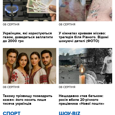
08 СЕРПНЯ
08 СЕРПНЯ
Українцям, які користуються
У кімнатах криваве місиво:
газом, доведеться заплатити
трагедія біля Рівного. Відомі
до 2000 грн
шокуючі деталі (ФОТО)
08 СЕРПНЯ
08 СЕРПНЯ
Такому прізвищу позаздрить
Нещодавно став батьком:
кожен: його носить лише
росія вбила 20-річного
тисяча українців
працівника «Нової пошти»
СПОРТ
ШОУ-BIZ