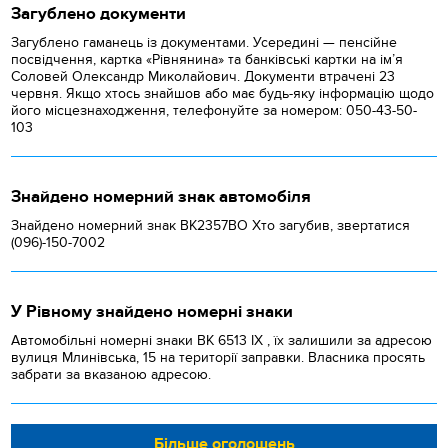
Загублено документи
Загублено гаманець із документами. Усередині — пенсійне
посвідчення, картка «Рівнянина» та банківські картки на ім’я
Соловей Олександр Миколайович. Документи втрачені 23
червня. Якщо хтось знайшов або має будь-яку інформацію щодо
його місцезнаходження, телефонуйте за номером: 050-43-50-
103
Знайдено номерний знак автомобіля
Знайдено номерний знак ВК2357ВО Хто загубив, звертатися
(096)-150-7002
У Рівному знайдено номерні знаки
Автомобільні номерні знаки BK 6513 IX , їх залишили за адресою
вулиця Млинівська, 15 на території заправки. Власника просять
забрати за вказаною адресою.
Більше оголошень