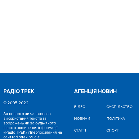
РАДІО ТРЕК
АГЕНЦІЯ НОВИН
© 2005-2022
ВІДЕО
CУСПІЛЬСТВО
За повного чи часткового
використання текстів та
НОВИНИ
ПОЛІТИКА
зображень чи за будь-якого
іншого поширення інформації
СТАТТІ
СПОРТ
«Радіо ТРЕК» гіперпосилання на
сайт radiotrek.rv.ua є