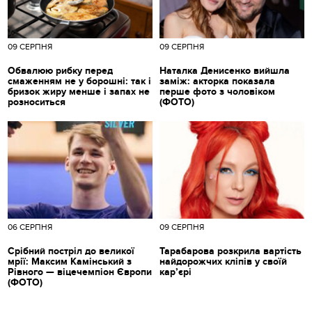
09 СЕРПНЯ
09 СЕРПНЯ
Обвалюю рибку перед
Наталка Денисенко вийшла
смаженням не у борошні: так і
заміж: акторка показала
бризок жиру менше і запах не
перше фото з чоловіком
розноситься
(ФОТО)
06 СЕРПНЯ
09 СЕРПНЯ
Срібний постріл до великої
Тарабарова розкрила вартість
мрії: Максим Камінський з
найдорожчих кліпів у своїй
Рівного — віцечемпіон Європи
кар’єрі
(ФОТО)