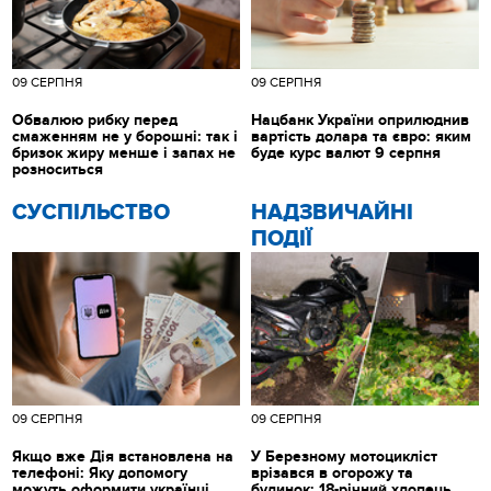
09 СЕРПНЯ
09 СЕРПНЯ
Обвалюю рибку перед
Нацбанк України оприлюднив
смаженням не у борошні: так і
вартість долара та євро: яким
бризок жиру менше і запах не
буде курс валют 9 серпня
розноситься
CУСПІЛЬСТВО
НАДЗВИЧАЙНІ
ПОДІЇ
09 СЕРПНЯ
09 СЕРПНЯ
Якщо вже Дія встановлена на
У Березному мотоцикліст
телефоні: Яку допомогу
врізався в огорожу та
можуть оформити українці
будинок: 18-річний хлопець