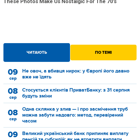
These Photos Make Us Nostalgic For The 70's
ЧИТАЮТЬ
ПО ТЕМІ
09
Не овоч, а вбивця нирок: у Європі його давно
вже не їдять
сер
08
Стосується клієнтів ПриватБанку: з 31 серпня
будуть зміни
сер
Одна склянка у злив — і про засмічення труб
08
можна забути надовго: метод, перевірений
сер
часом
09
Великий український банк припиняє виплату
пенсій та субсидій: як не втратити виплати