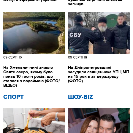
загинув
09 СЕРПНЯ
09 СЕРПНЯ
На Хмельниччині зникло
На Дніпропетровщині
Святе озеро, якому було
засудили священника УПЦ МП
понад 10 тисяч років: що
на 15 років за держзраду
сталося з водоймою (ФОТО/
(ФОТО)
ВІДЕО)
СПОРТ
ШОУ-BIZ