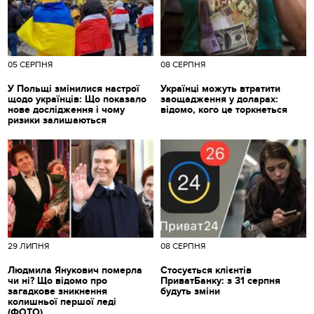
05 СЕРПНЯ
08 СЕРПНЯ
У Польщі змінилися настрої
Українці можуть втратити
щодо українців: Що показало
заощадження у доларах:
нове дослідження і чому
відомо, кого це торкнеться
ризики залишаються
29 ЛИПНЯ
08 СЕРПНЯ
Людмила Янукович померла
Стосується клієнтів
чи ні? Що відомо про
ПриватБанку: з 31 серпня
загадкове зникнення
будуть зміни
колишньої першої леді
(ФОТО)