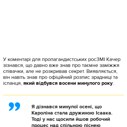
У коментарі для пропагандистських росЗМІ Качер
зізнався, що давно вже знав про таємне заміжжя
співачки, але не розкривав секрет. Виявляється,
він навіть знав про офіційний розпис зрадниці та
іспанця,
який відбувся восени минулого року
.
Я дізнався минулої осені, що
Кароліна стала дружиною Ісаака.
Тоді у нас щосили йшов робочий
процес над спільною піснею