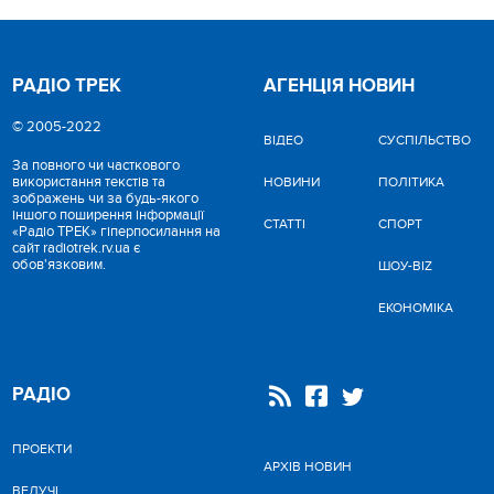
РАДІО ТРЕК
АГЕНЦІЯ НОВИН
© 2005-2022
ВІДЕО
CУСПІЛЬСТВО
За повного чи часткового
використання текстів та
НОВИНИ
ПОЛІТИКА
зображень чи за будь-якого
іншого поширення інформації
СТАТТІ
СПОРТ
«Радіо ТРЕК» гіперпосилання на
сайт radiotrek.rv.ua є
обов'язковим.
ШОУ-BIZ
ЕКОНОМІКА
РАДІО
ПРОЕКТИ
АРХІВ НОВИН
ВЕДУЧІ