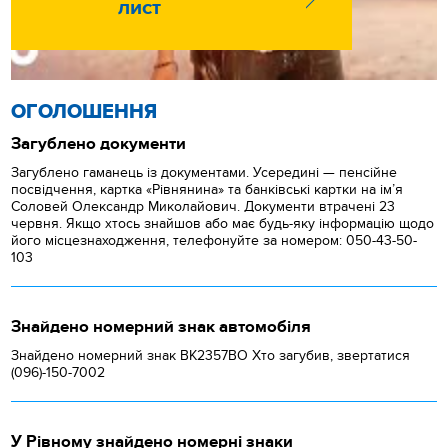
лист
ОГОЛОШЕННЯ
Загублено документи
Загублено гаманець із документами. Усередині — пенсійне
посвідчення, картка «Рівнянина» та банківські картки на ім’я
Соловей Олександр Миколайович. Документи втрачені 23
червня. Якщо хтось знайшов або має будь-яку інформацію щодо
його місцезнаходження, телефонуйте за номером: 050-43-50-
103
Знайдено номерний знак автомобіля
Знайдено номерний знак ВК2357ВО Хто загубив, звертатися
(096)-150-7002
У Рівному знайдено номерні знаки