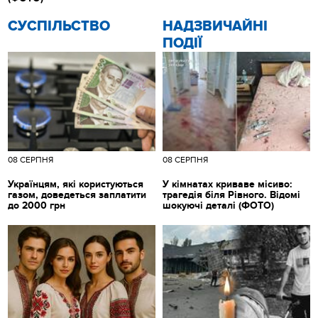
CУСПІЛЬСТВО
НАДЗВИЧАЙНІ
ПОДІЇ
08 СЕРПНЯ
08 СЕРПНЯ
Українцям, які користуються
У кімнатах криваве місиво:
газом, доведеться заплатити
трагедія біля Рівного. Відомі
до 2000 грн
шокуючі деталі (ФОТО)