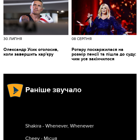
30 ЛИПНЯ
08 СЕРПНЯ
Олександр Усик оголосив,
Ротару поскаржилася на
коли завершить кар'єру
розмір пенсії та пішла до суду:
чим усе закінчилося
Раніше звучало
Shakira - Whenever, Whenewer
Cheev - Місця