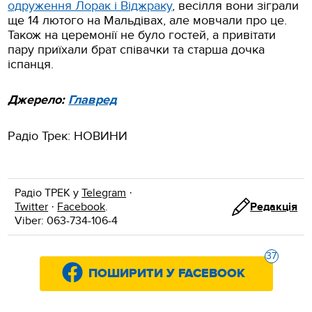
одруження Лорак і Віджраку
, весілля вони зіграли
ще 14 лютого на Мальдівах, але мовчали про це.
Також на церемонії не було гостей, а привітати
пару приїхали брат співачки та старша дочка
іспанця.
Джерело:
Главред
Радіо Трек: НОВИНИ
Радіо ТРЕК у
Telegram
·
Twitter
·
Facebook
.
Редакція
Viber: 063-734-106-4
37
ПОШИРИТИ У FACEBOOK