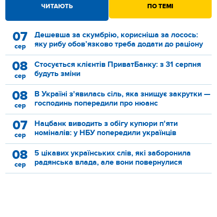
ЧИТАЮТЬ
ПО ТЕМІ
07
Дешевша за скумбрію, корисніша за лосось:
яку рибу обов’язково треба додати до раціону
сер
08
Стосується клієнтів ПриватБанку: з 31 серпня
будуть зміни
сер
08
В Україні з'явилась сіль, яка знищує закрутки —
господинь попередили про нюанс
сер
07
Нацбанк виводить з обігу купюри п'яти
номіналів: у НБУ попередили українців
сер
08
5 цікавих українських слів, які заборонила
радянська влада, але вони повернулися
сер