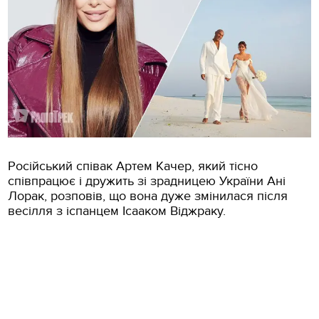
Російський співак Артем Качер, який тісно
співпрацює і дружить зі зрадницею України Ані
Лорак, розповів, що вона дуже змінилася після
весілля з іспанцем Ісааком Віджраку.