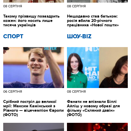
08 СЕРПНЯ
08 СЕРПНЯ
Такому прізвищу позаздрить
Нещодавно став батьком:
кожен: його носить лише
росія вбила 20-річного
тисяча українців
працівника «Нової пошти»
СПОРТ
ШОУ-BIZ
06 СЕРПНЯ
08 СЕРПНЯ
Срібний постріл до великої
Фанати не впізнали Біллі
мрії: Максим Камінський з
Айліш у новому образі для
Рівного — віцечемпіон Європи
фільму «Скляний дзвін»
(ФОТО)
(ФОТО)