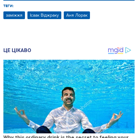
ТЕГИ:
заміжжя
Ісаак Віджраку
Аня Лорак
ЦЕ ЦІКАВО
Why this ordinary drink is the secret to feeling your