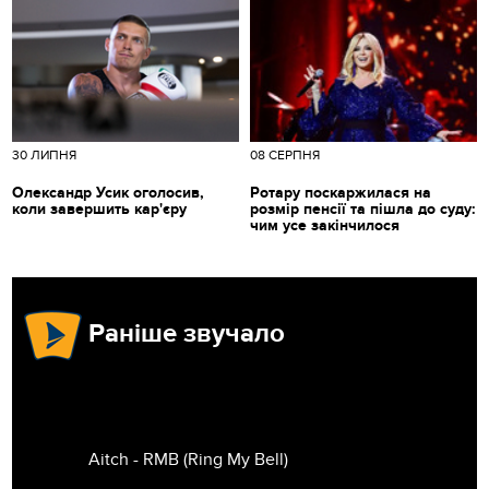
30 ЛИПНЯ
08 СЕРПНЯ
Олександр Усик оголосив,
Ротару поскаржилася на
коли завершить кар'єру
розмір пенсії та пішла до суду:
чим усе закінчилося
Раніше звучало
Aitch - RMB (Ring My Bell)