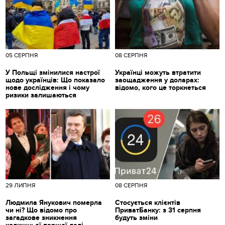
05 СЕРПНЯ
08 СЕРПНЯ
У Польщі змінилися настрої
Українці можуть втратити
щодо українців: Що показало
заощадження у доларах:
нове дослідження і чому
відомо, кого це торкнеться
ризики залишаються
29 ЛИПНЯ
08 СЕРПНЯ
Людмила Янукович померла
Стосується клієнтів
чи ні? Що відомо про
ПриватБанку: з 31 серпня
загадкове зникнення
будуть зміни