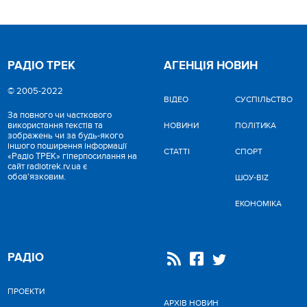
РАДІО ТРЕК
АГЕНЦІЯ НОВИН
© 2005-2022
ВІДЕО
CУСПІЛЬСТВО
За повного чи часткового
використання текстів та
НОВИНИ
ПОЛІТИКА
зображень чи за будь-якого
іншого поширення інформації
СТАТТІ
СПОРТ
«Радіо ТРЕК» гіперпосилання на
сайт radiotrek.rv.ua є
обов'язковим.
ШОУ-BIZ
ЕКОНОМІКА
РАДІО
ПРОЕКТИ
АРХІВ НОВИН