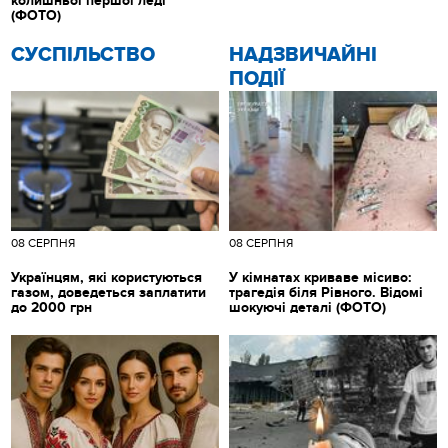
колишньої першої леді
(ФОТО)
CУСПІЛЬСТВО
НАДЗВИЧАЙНІ
ПОДІЇ
08 СЕРПНЯ
08 СЕРПНЯ
Українцям, які користуються
У кімнатах криваве місиво:
газом, доведеться заплатити
трагедія біля Рівного. Відомі
до 2000 грн
шокуючі деталі (ФОТО)