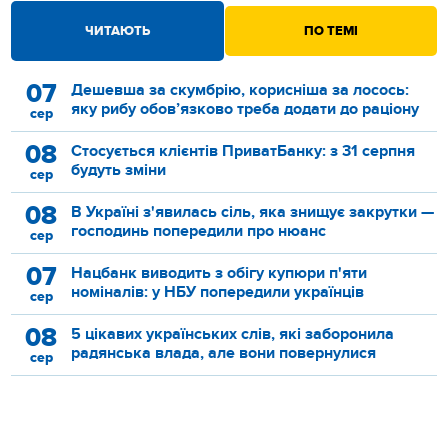
ЧИТАЮТЬ
ПО ТЕМІ
07
Дешевша за скумбрію, корисніша за лосось:
яку рибу обов’язково треба додати до раціону
сер
08
Стосується клієнтів ПриватБанку: з 31 серпня
будуть зміни
сер
08
В Україні з'явилась сіль, яка знищує закрутки —
господинь попередили про нюанс
сер
07
Нацбанк виводить з обігу купюри п'яти
номіналів: у НБУ попередили українців
сер
08
5 цікавих українських слів, які заборонила
радянська влада, але вони повернулися
сер