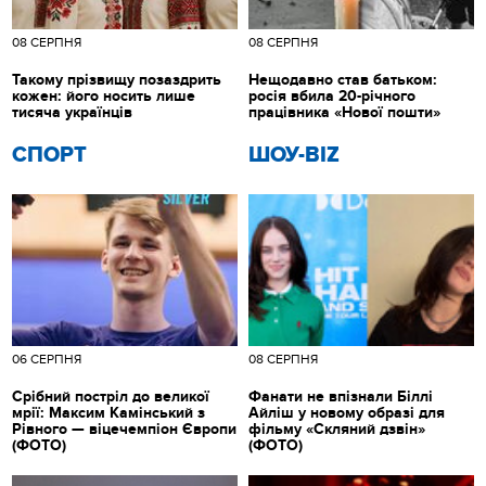
08 СЕРПНЯ
08 СЕРПНЯ
Такому прізвищу позаздрить
Нещодавно став батьком:
кожен: його носить лише
росія вбила 20-річного
тисяча українців
працівника «Нової пошти»
СПОРТ
ШОУ-BIZ
06 СЕРПНЯ
08 СЕРПНЯ
Срібний постріл до великої
Фанати не впізнали Біллі
мрії: Максим Камінський з
Айліш у новому образі для
Рівного — віцечемпіон Європи
фільму «Скляний дзвін»
(ФОТО)
(ФОТО)