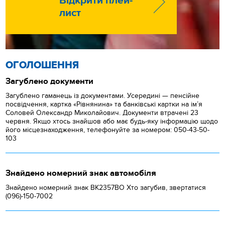
Відкрити плей-
лист
ОГОЛОШЕННЯ
Загублено документи
Загублено гаманець із документами. Усередині — пенсійне
посвідчення, картка «Рівнянина» та банківські картки на ім’я
Соловей Олександр Миколайович. Документи втрачені 23
червня. Якщо хтось знайшов або має будь-яку інформацію щодо
його місцезнаходження, телефонуйте за номером: 050-43-50-
103
Знайдено номерний знак автомобіля
Знайдено номерний знак ВК2357ВО Хто загубив, звертатися
(096)-150-7002