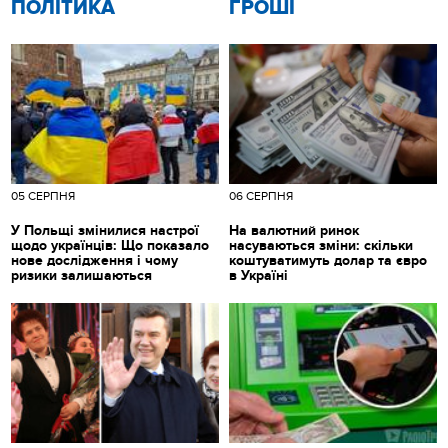
ПОЛІТИКА
ГРОШІ
05 СЕРПНЯ
06 СЕРПНЯ
У Польщі змінилися настрої
На валютний ринок
щодо українців: Що показало
насуваються зміни: скільки
нове дослідження і чому
коштуватимуть долар та євро
ризики залишаються
в Україні