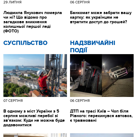
29 ЛИПНЯ
06 СЕРПНЯ
Людмила Янукович померла
Банкомат може забрати вашу
чи ні? Що відомо про
картку: як українцям не
загадкове зникнення
втратити доступ до грошей?
колишньої першої леді
(ФОТО)
CУСПІЛЬСТВО
НАДЗВИЧАЙНІ
ПОДІЇ
07 СЕРПНЯ
06 СЕРПНЯ
В одному з міст України з 5
ДТП на трасі Київ – Чоп біля
серпня можливі перебої зі
Рівного: перекинувся автовоз,
зв'язком: Куди не можна буде
є травмовані
додзвонитися