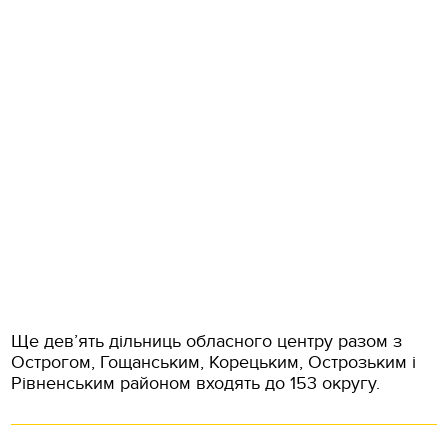
Ще дев’ять дільниць обласного центру разом з
Острогом, Гощанським, Корецьким, Острозьким і
Рівненським районом входять до 153 округу.