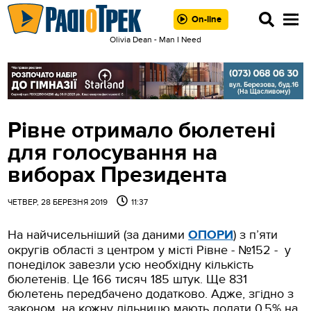
On-line
Olivia Dean - Man I Need
Рівне отримало бюлетені
для голосування на
виборах Президента
ЧЕТВЕР, 28 БЕРЕЗНЯ 2019
11:37
На найчисельніший (за даними
ОПОРИ
) з п’яти
округів області з центром у місті Рівне - №152 - у
понеділок завезли усю необхідну кількість
бюлетенів. Це 166 тисяч 185 штук. Ще 831
бюлетень передбачено додатково. Адже, згідно з
законом, на кожну дільницю мають додати 0,5% на