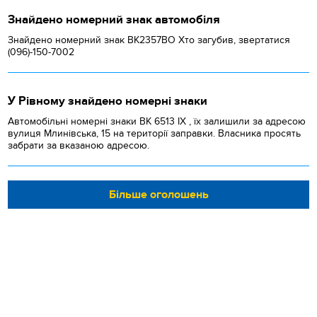
Знайдено номерний знак автомобіля
Знайдено номерний знак ВК2357ВО Хто загубив, звертатися
(096)-150-7002
У Рівному знайдено номерні знаки
Автомобільні номерні знаки BK 6513 IX , їх залишили за адресою
вулиця Млинівська, 15 на території заправки. Власника просять
забрати за вказаною адресою.
Більше оголошень