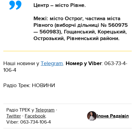
Центр – місто Рівне.
Межі: місто Острог, частина міста
Рівного (виборчі дільниці № 560975
— 560983), Гощанський, Корецький,
Острозький, Рівненський райони.
Наші новини у
Тelegram
.
Номер у Viber
: 063-73-4-
106-4
Радіо Трек: НОВИНИ
Радіо ТРЕК у
Telegram
·
Twitter
·
Facebook
.
Ілона Радзівіл
Viber: 063-734-106-4