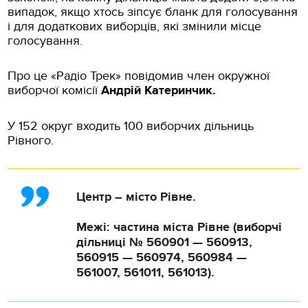
випадок, якщо хтось зіпсує бланк для голосування
і для додаткових виборців, які змінили місце
голосування.
Про це «Радіо Трек» повідомив член окружної
виборчої комісії
Андрій Катеринчик.
У 152 округ входить 100 виборчих дільниць
Рівного.
Центр – місто Рівне.
Межі: частина міста Рівне (виборчі
дільниці № 560901 — 560913,
560915 — 560974, 560984 —
561007, 561011, 561013).