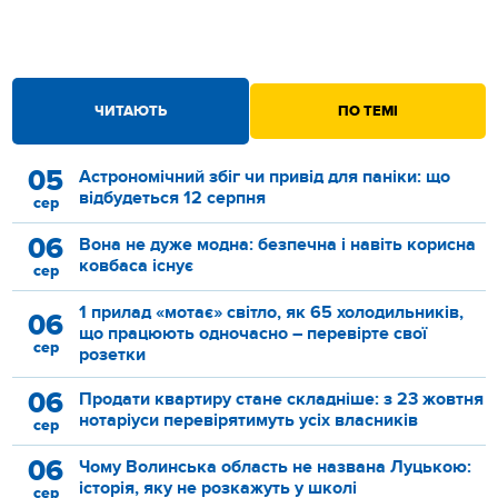
ЧИТАЮТЬ
ПО ТЕМІ
05
Астрономічний збіг чи привід для паніки: що
відбудеться 12 серпня
сер
06
Вона не дуже модна: безпечна і навіть корисна
ковбаса існує
сер
1 прилад «мотає» світло, як 65 холодильників,
06
що працюють одночасно – перевірте свої
сер
розетки
06
Продати квартиру стане складніше: з 23 жовтня
нотаріуси перевірятимуть усіх власників
сер
06
Чому Волинська область не названа Луцькою:
історія, яку не розкажуть у школі
сер