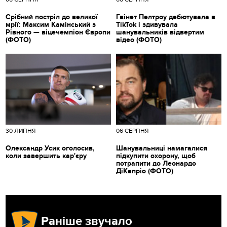
Срібний постріл до великої
Гвінет Пелтроу дебютувала в
мрії: Максим Камінський з
TikTok і здивувала
Рівного — віцечемпіон Європи
шанувальників відвертим
(ФОТО)
відео (ФОТО)
30 ЛИПНЯ
06 СЕРПНЯ
Олександр Усик оголосив,
Шанувальниці намагалися
коли завершить кар'єру
підкупити охорону, щоб
потрапити до Леонардо
ДіКапріо (ФОТО)
Раніше звучало