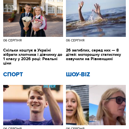
06 СЕРПНЯ
06 СЕРПНЯ
Скільки коштує в Україні
26 загиблих, серед них — 8
зібрати хлопчика і дівчинку до
дітей: моторошну статистику
1 класу у 2026 році: Реальні
озвучили на Рівненщині
ціни
СПОРТ
ШОУ-BIZ
06 СЕРПНЯ
06 СЕРПНЯ