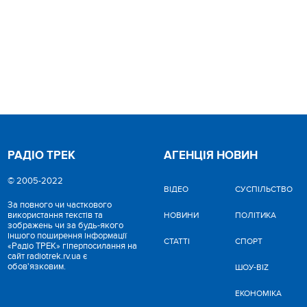
РАДІО ТРЕК
АГЕНЦІЯ НОВИН
© 2005-2022
ВІДЕО
CУСПІЛЬСТВО
За повного чи часткового
використання текстів та
НОВИНИ
ПОЛІТИКА
зображень чи за будь-якого
іншого поширення інформації
СТАТТІ
СПОРТ
«Радіо ТРЕК» гіперпосилання на
сайт radiotrek.rv.ua є
обов'язковим.
ШОУ-BIZ
ЕКОНОМІКА