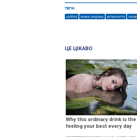
ТЕГИ:
срібло
знаки зодіаку
астрологія
чоов
ЦЕ ЦІКАВО
Why this ordinary drink is the
feeling your best every day