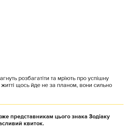
агнуть розбагатіти та мріють про успішну
у житті щось йде не за планом, вони сильно
оже представникам цього знака Зодіаку
асливий квиток.