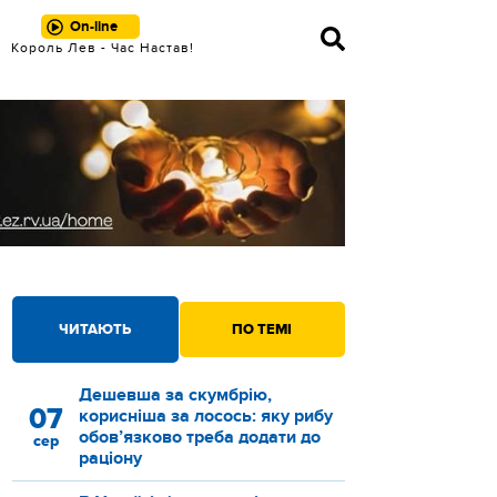
On-line
Король Лев - Час Настав!
ЧИТАЮТЬ
ПО ТЕМІ
Дешевша за скумбрію,
07
корисніша за лосось: яку рибу
обов’язково треба додати до
сер
раціону