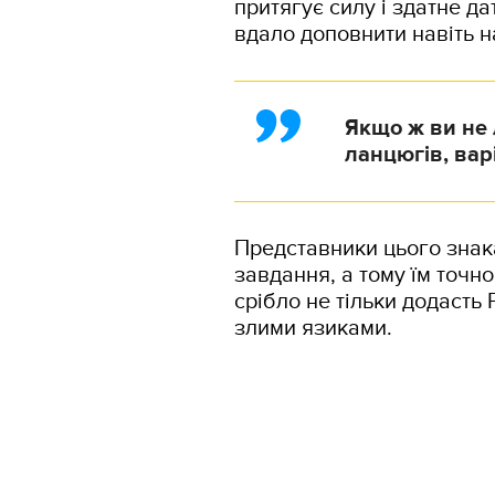
притягує силу і здатне д
вдало доповнити навіть 
Якщо ж ви не 
ланцюгів, варі
Представники цього знак
завдання, а тому їм точно
срібло не тільки додасть 
злими язиками.