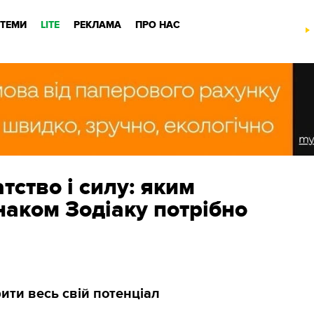
ТЕМИ
LITE
РЕКЛАМА
ПРО НАС
тство і силу: яким
наком Зодіаку потрібно
ити весь свій потенціал