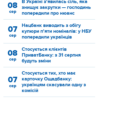
В Україні з'явилась сіль, яка
08
знищує закрутки — господинь
сер
попередили про нюанс
Нацбанк виводить з обігу
07
купюри п'яти номіналів: у НБУ
сер
попередили українців
Стосується клієнтів
08
ПриватБанку: з 31 серпня
сер
будуть зміни
Стосується тих, хто має
07
карточку Ощадбанку:
українцям скасували одну з
сер
комісій