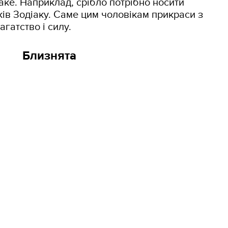
аке. Наприклад, срібло потрібно носити
ів Зодіаку. Саме цим чоловікам прикраси з
агатство і силу.
Близнята