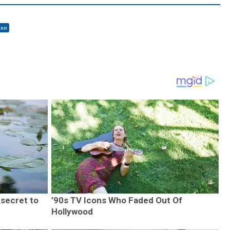
іки
 secret to
’90s TV Icons Who Faded Out Of
Hollywood