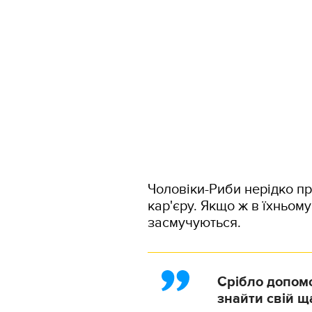
Чоловіки-Риби нерідко пр
кар'єру. Якщо ж в їхньом
засмучуються.
Срібло допом
знайти свій щ