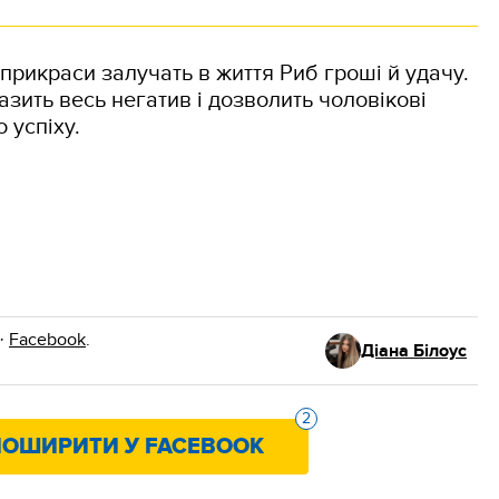
 прикраси залучать в життя Риб гроші й удачу.
азить весь негатив і дозволить чоловікові
 успіху.
·
Facebook
.
Діана Білоус
2
ОШИРИТИ У FACEBOOK