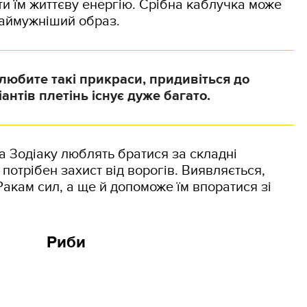
ати їм життєву енергію. Срібна каблучка може
наймужніший образ.
любите такі прикраси, придивіться до
антів плетінь існує дуже багато.
а Зодіаку люблять братися за складні
 потрібен захист від ворогів. Виявляється,
Ракам сил, а ще й допоможе їм впоратися зі
Риби