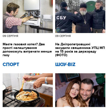
09 СЕРПНЯ
09 СЕРПНЯ
Маєте газовий котел? Два
На Дніпропетровщині
прості налаштування
засудили священника УПЦ МП
допоможуть витрачати менше
на 15 років за держзраду
газу
(ФОТО)
СПОРТ
ШОУ-BIZ