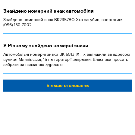
Знайдено номерний знак автомобіля
Знайдено номерний знак ВК2357ВО Хто загубив, звертатися
(096)-150-7002
У Рівному знайдено номерні знаки
Автомобільні номерні знаки BK 6513 IX , їх залишили за адресою
вулиця Млинівська, 15 на території заправки. Власника просять
забрати за вказаною адресою.
Більше оголошень