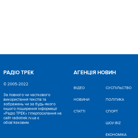
РАДІО ТРЕК
АГЕНЦІЯ НОВИН
© 2005-2022
ВІДЕО
CУСПІЛЬСТВО
За повного чи часткового
використання текстів та
НОВИНИ
ПОЛІТИКА
зображень чи за будь-якого
іншого поширення інформації
СТАТТІ
СПОРТ
«Радіо ТРЕК» гіперпосилання на
сайт radiotrek.rv.ua є
обов'язковим.
ШОУ-BIZ
ЕКОНОМІКА