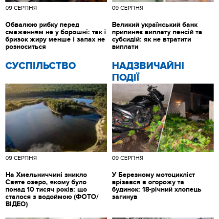
09 СЕРПНЯ
09 СЕРПНЯ
Обвалюю рибку перед
Великий український банк
смаженням не у борошні: так і
припиняє виплату пенсій та
бризок жиру менше і запах не
субсидій: як не втратити
розноситься
виплати
CУСПІЛЬСТВО
НАДЗВИЧАЙНІ
ПОДІЇ
09 СЕРПНЯ
09 СЕРПНЯ
На Хмельниччині зникло
У Березному мотоцикліст
Святе озеро, якому було
врізався в огорожу та
понад 10 тисяч років: що
будинок: 18-річний хлопець
сталося з водоймою (ФОТО/
загинув
ВІДЕО)