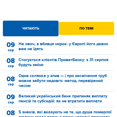
ЧИТАЮТЬ
ПО ТЕМІ
09
Не овоч, а вбивця нирок: у Європі його давно
вже не їдять
сер
08
Стосується клієнтів ПриватБанку: з 31 серпня
будуть зміни
сер
Одна склянка у злив — і про засмічення труб
08
можна забути надовго: метод, перевірений
сер
часом
09
Великий український банк припиняє виплату
пенсій та субсидій: як не втратити виплати
сер
08
5 знаків, які вказують на те, що душа померлої