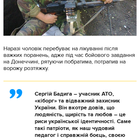
Наразі чоловік перебуває на лікуванні після
важких поранень, адже під час бойового завдання
на Донеччині, рятуючи побратима, потрапив на
ворожу розтяжку.
Сергій Бадига – учасник АТО,
«кіборг» та відважний захисник
України. Він вкотре довів, що
людяність, щирість та любов – це
риси української ідентичності. Саме
такі патріоти, як наш чудовий
педагог і справжній боєць, своєю