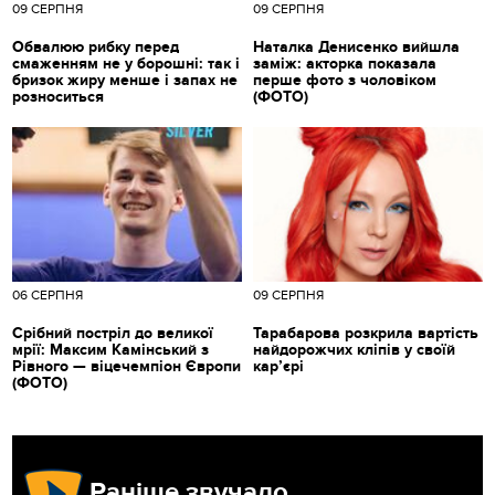
09 СЕРПНЯ
09 СЕРПНЯ
Обвалюю рибку перед
Наталка Денисенко вийшла
смаженням не у борошні: так і
заміж: акторка показала
бризок жиру менше і запах не
перше фото з чоловіком
розноситься
(ФОТО)
06 СЕРПНЯ
09 СЕРПНЯ
Срібний постріл до великої
Тарабарова розкрила вартість
мрії: Максим Камінський з
найдорожчих кліпів у своїй
Рівного — віцечемпіон Європи
кар’єрі
(ФОТО)
Раніше звучало