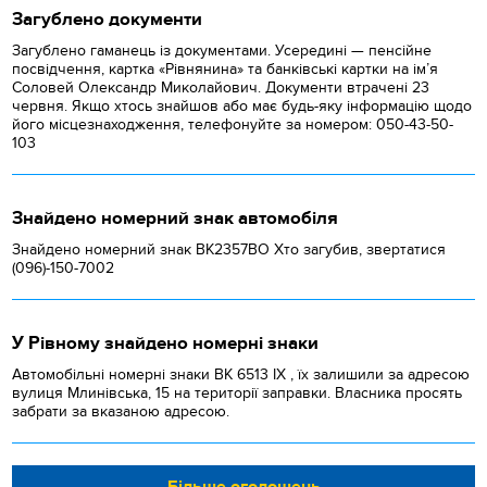
Загублено документи
Загублено гаманець із документами. Усередині — пенсійне
посвідчення, картка «Рівнянина» та банківські картки на ім’я
Соловей Олександр Миколайович. Документи втрачені 23
червня. Якщо хтось знайшов або має будь-яку інформацію щодо
його місцезнаходження, телефонуйте за номером: 050-43-50-
103
Знайдено номерний знак автомобіля
Знайдено номерний знак ВК2357ВО Хто загубив, звертатися
(096)-150-7002
У Рівному знайдено номерні знаки
Автомобільні номерні знаки BK 6513 IX , їх залишили за адресою
вулиця Млинівська, 15 на території заправки. Власника просять
забрати за вказаною адресою.
Більше оголошень