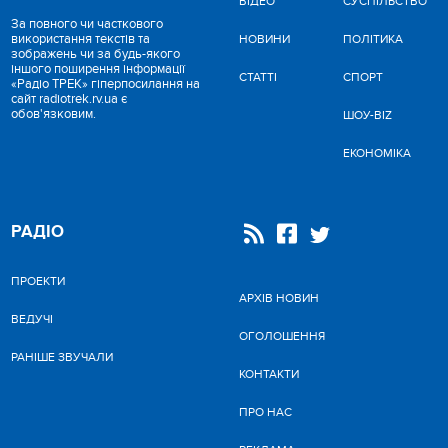
ВІДЕО
CУСПІЛЬСТВО
За повного чи часткового
використання текстів та
НОВИНИ
ПОЛІТИКА
зображень чи за будь-якого
іншого поширення інформації
СТАТТІ
СПОРТ
«Радіо ТРЕК» гіперпосилання на
сайт radiotrek.rv.ua є
обов'язковим.
ШОУ-BIZ
ЕКОНОМІКА
РАДІО
ПРОЕКТИ
АРХІВ НОВИН
ВЕДУЧІ
ОГОЛОШЕННЯ
РАНІШЕ ЗВУЧАЛИ
КОНТАКТИ
ПРО НАС