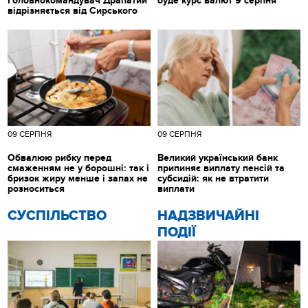
Головнокомандувач Драпатий
буде курс валют 9 серпня
відрізняється від Сирського
09 СЕРПНЯ
09 СЕРПНЯ
Обвалюю рибку перед
Великий український банк
смаженням не у борошні: так і
припиняє виплату пенсій та
бризок жиру менше і запах не
субсидій: як не втратити
розноситься
виплати
CУСПІЛЬСТВО
НАДЗВИЧАЙНІ
ПОДІЇ