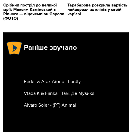
Срібний постріл до великої
Тарабарова розкрила вартість
мрії: Максим Камінський з
найдорожчих кліпів у своїй
Рівного — віцечемпіон Європи
кар’єрі
(ФОТО)
Раніше звучало
Feder & Alex Aiono - Lordly
Vlada K & Fiїnka - Там, Де Музика
Alvaro Soler - (РТ) Animal