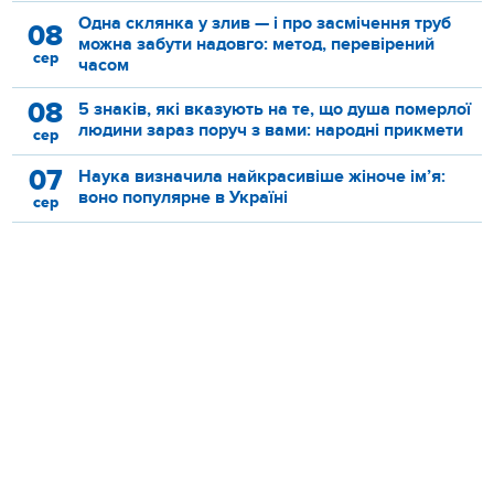
Одна склянка у злив — і про засмічення труб
08
можна забути надовго: метод, перевірений
сер
часом
08
5 знаків, які вказують на те, що душа померлої
людини зараз поруч з вами: народні прикмети
сер
07
Наука визначила найкрасивіше жіноче ім’я:
воно популярне в Україні
сер