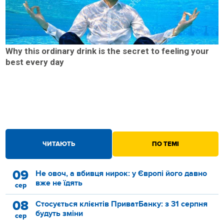
Why this ordinary drink is the secret to feeling your
best every day
ЧИТАЮТЬ
ПО ТЕМІ
09
Не овоч, а вбивця нирок: у Європі його давно
вже не їдять
сер
08
Стосується клієнтів ПриватБанку: з 31 серпня
будуть зміни
сер