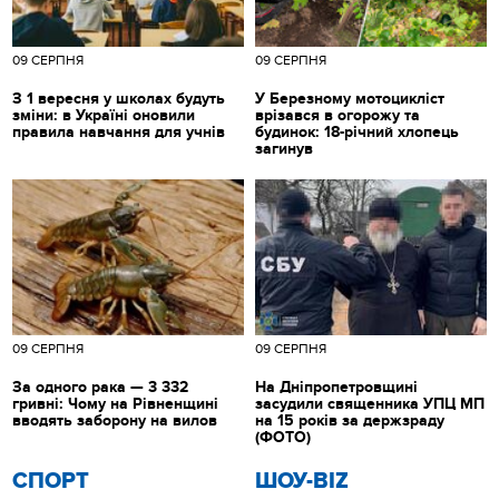
09 СЕРПНЯ
09 СЕРПНЯ
З 1 вересня у школах будуть
У Березному мотоцикліст
зміни: в Україні оновили
врізався в огорожу та
правила навчання для учнів
будинок: 18-річний хлопець
загинув
09 СЕРПНЯ
09 СЕРПНЯ
За одного рака — 3 332
На Дніпропетровщині
гривні: Чому на Рівненщині
засудили священника УПЦ МП
вводять заборону на вилов
на 15 років за держзраду
(ФОТО)
СПОРТ
ШОУ-BIZ