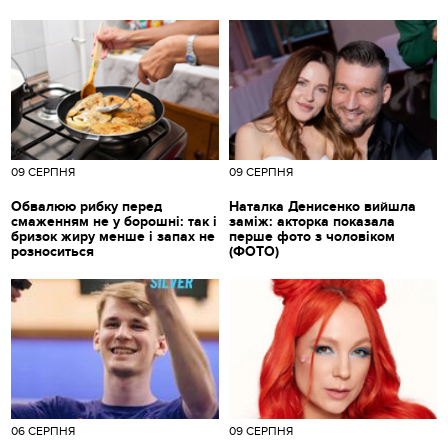
09 СЕРПНЯ
09 СЕРПНЯ
Обвалюю рибку перед
Наталка Денисенко вийшла
смаженням не у борошні: так і
заміж: акторка показала
бризок жиру менше і запах не
перше фото з чоловіком
розноситься
(ФОТО)
06 СЕРПНЯ
09 СЕРПНЯ