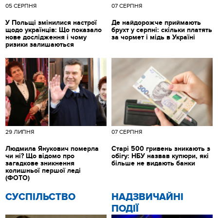
05 СЕРПНЯ
07 СЕРПНЯ
У Польщі змінилися настрої
Де найдорожче приймають
щодо українців: Що показало
брухт у серпні: скільки платять
нове дослідження і чому
за чормет і мідь в Україні
ризики залишаються
29 ЛИПНЯ
07 СЕРПНЯ
Людмила Янукович померла
Старі 500 гривень зникають з
чи ні? Що відомо про
обігу: НБУ назвав купюри, які
загадкове зникнення
більше не видають банки
колишньої першої леді
(ФОТО)
CУСПІЛЬСТВО
НАДЗВИЧАЙНІ
ПОДІЇ