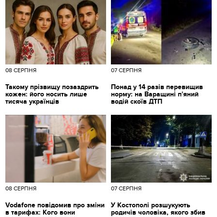
08 СЕРПНЯ
07 СЕРПНЯ
Такому прізвищу позаздрить
Понад у 14 разів перевищив
кожен: його носить лише
норму: на Варащині п'яний
тисяча українців
водій скоїв ДТП
08 СЕРПНЯ
07 СЕРПНЯ
Vodafone повідомив про зміни
У Костополі розшукують
в тарифах: Кого вони
родичів чоловіка, якого збив