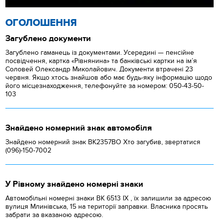
ОГОЛОШЕННЯ
Загублено документи
Загублено гаманець із документами. Усередині — пенсійне
посвідчення, картка «Рівнянина» та банківські картки на ім’я
Соловей Олександр Миколайович. Документи втрачені 23
червня. Якщо хтось знайшов або має будь-яку інформацію щодо
його місцезнаходження, телефонуйте за номером: 050-43-50-
103
Знайдено номерний знак автомобіля
Знайдено номерний знак ВК2357ВО Хто загубив, звертатися
(096)-150-7002
У Рівному знайдено номерні знаки
Автомобільні номерні знаки BK 6513 IX , їх залишили за адресою
вулиця Млинівська, 15 на території заправки. Власника просять
забрати за вказаною адресою.