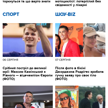
торкнуться та що варто знати
мотоцикліст: потерпілий без
свідомості у лікарні
СПОРТ
ШОУ-BIZ
06 СЕРПНЯ
07 СЕРПНЯ
Срібний постріл до великої
Після фото в бікіні
мрії: Максим Камінський з
Джорджина Родрігес зробила
Рівного — віцечемпіон Європи
гучну заяву про своє тіло
(ФОТО)
(ФОТО)