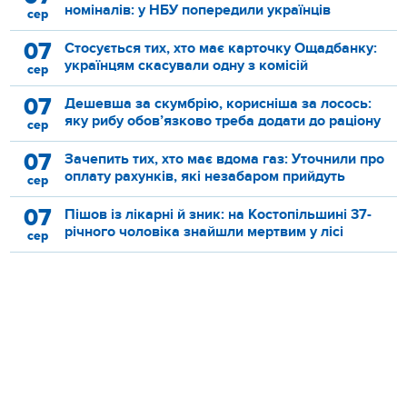
номіналів: у НБУ попередили українців
сер
07
Стосується тих, хто має карточку Ощадбанку:
українцям скасували одну з комісій
сер
07
Дешевша за скумбрію, корисніша за лосось:
яку рибу обов’язково треба додати до раціону
сер
07
Зачепить тих, хто має вдома газ: Уточнили про
оплату рахунків, які незабаром прийдуть
сер
07
Пішов із лікарні й зник: на Костопільшині 37-
річного чоловіка знайшли мертвим у лісі
сер