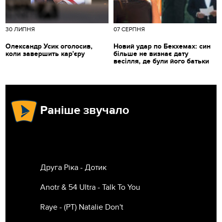
30 ЛИПНЯ
07 СЕРПНЯ
Олександр Усик оголосив,
Новий удар по Бекхемах: син
коли завершить кар'єру
більше не визнає дату
весілля, де були його батьки
Раніше звучало
Друга Ріка - Дотик
Anotr & 54 Ultra - Talk To You
Raye - (РТ) Natalie Don't