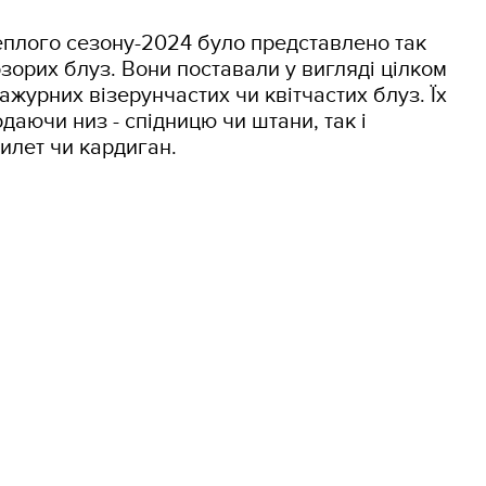
еплого сезону-2024 було представлено так
озорих блуз. Вони поставали у вигляді цілком
ажурних візерунчастих чи квітчастих блуз. Їх
даючи низ - спідницю чи штани, так і
жилет чи кардиган.