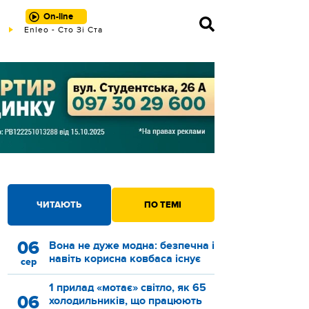
On-line
Enleo - Сто Зі Ста
ЧИТАЮТЬ
ПО ТЕМІ
06
Вона не дуже модна: безпечна і
навіть корисна ковбаса існує
сер
1 прилад «мотає» світло, як 65
06
холодильників, що працюють