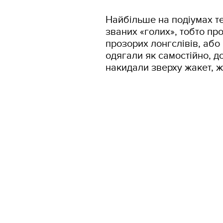
Найбільше на подіумах т
званих «голих», тобто пр
прозорих лонгслівів, або 
одягали як самостійно, до
накидали зверху жакет, 