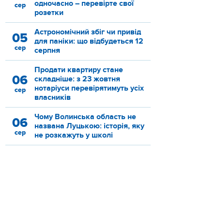
одночасно – перевірте свої
сер
розетки
Астрономічний збіг чи привід
05
для паніки: що відбудеться 12
сер
серпня
Продати квартиру стане
06
складніше: з 23 жовтня
нотаріуси перевірятимуть усіх
сер
власників
Чому Волинська область не
06
названа Луцькою: історія, яку
сер
не розкажуть у школі