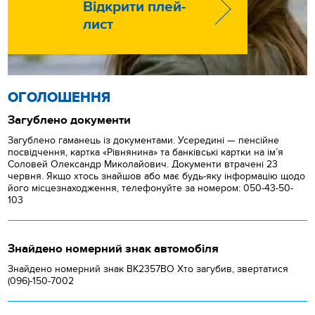
Відкрити плей-
лист
ОГОЛОШЕННЯ
Загублено документи
Загублено гаманець із документами. Усередині — пенсійне
посвідчення, картка «Рівнянина» та банківські картки на ім’я
Соловей Олександр Миколайович. Документи втрачені 23
червня. Якщо хтось знайшов або має будь-яку інформацію щодо
його місцезнаходження, телефонуйте за номером: 050-43-50-
103
Знайдено номерний знак автомобіля
Знайдено номерний знак ВК2357ВО Хто загубив, звертатися
(096)-150-7002