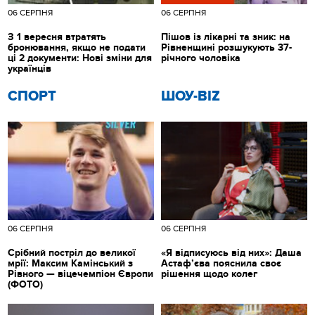
06 СЕРПНЯ
06 СЕРПНЯ
З 1 вересня втратять
Пішов із лікарні та зник: на
бронювання, якщо не подати
Рівненщині розшукують 37-
ці 2 документи: Нові зміни для
річного чоловіка
українців
СПОРТ
ШОУ-BIZ
06 СЕРПНЯ
06 СЕРПНЯ
Срібний постріл до великої
«Я відписуюсь від них»: Даша
мрії: Максим Камінський з
Астаф’єва пояснила своє
Рівного — віцечемпіон Європи
рішення щодо колег
(ФОТО)