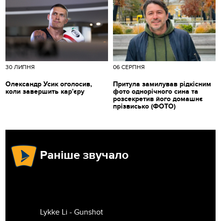
30 ЛИПНЯ
06 СЕРПНЯ
Олександр Усик оголосив,
Притула замилував рідкісним
коли завершить кар'єру
фото однорічного сина та
розсекретив його домашнє
прізвисько (ФОТО)
Раніше звучало
Lykke Li - Gunshot