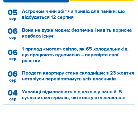
05
Астрономічний збіг чи привід для паніки: що
відбудеться 12 серпня
сер
06
Вона не дуже модна: безпечна і навіть корисна
ковбаса існує
сер
1 прилад «мотає» світло, як 65 холодильників,
06
що працюють одночасно – перевірте свої
сер
розетки
06
Продати квартиру стане складніше: з 23 жовтня
нотаріуси перевірятимуть усіх власників
сер
04
Українці відмовляють від кахлю у ванній: 5
сучасних матеріалів, які коштують дешевше
сер