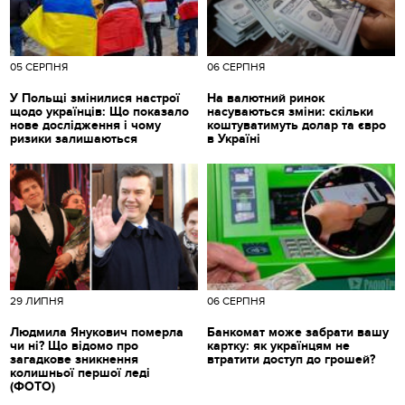
05 СЕРПНЯ
06 СЕРПНЯ
У Польщі змінилися настрої
На валютний ринок
щодо українців: Що показало
насуваються зміни: скільки
нове дослідження і чому
коштуватимуть долар та євро
ризики залишаються
в Україні
29 ЛИПНЯ
06 СЕРПНЯ
Людмила Янукович померла
Банкомат може забрати вашу
чи ні? Що відомо про
картку: як українцям не
загадкове зникнення
втратити доступ до грошей?
колишньої першої леді
(ФОТО)