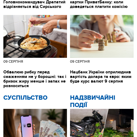
Головнокомандувач Драпатий
картки ПриватБанку: коли
відрізняється від Сирського
доведеться платити комісію
09 СЕРПНЯ
09 СЕРПНЯ
Обвалюю рибку перед
Нацбанк України оприлюднив
смаженням не у борошні: так і
вартість долара та євро: яким
бризок жиру менше і запах не
буде курс валют 9 серпня
розноситься
CУСПІЛЬСТВО
НАДЗВИЧАЙНІ
ПОДІЇ