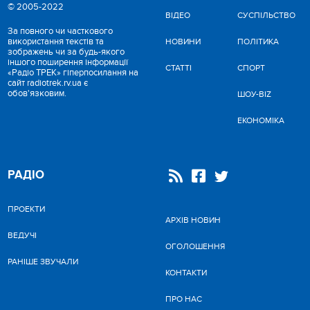
© 2005-2022
ВІДЕО
CУСПІЛЬСТВО
За повного чи часткового
використання текстів та
НОВИНИ
ПОЛІТИКА
зображень чи за будь-якого
іншого поширення інформації
СТАТТІ
СПОРТ
«Радіо ТРЕК» гіперпосилання на
сайт radiotrek.rv.ua є
обов'язковим.
ШОУ-BIZ
ЕКОНОМІКА
РАДІО
ПРОЕКТИ
АРХІВ НОВИН
ВЕДУЧІ
ОГОЛОШЕННЯ
РАНІШЕ ЗВУЧАЛИ
КОНТАКТИ
ПРО НАС