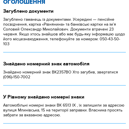
ОГОЛОШЕННЯ
Загублено документи
Загублено гаманець із документами. Усередині — пенсійне
посвідчення, картка «Рівнянина» та банківські картки на ім’я
Соловей Олександр Миколайович. Документи втрачені 23
червня. Якщо хтось знайшов або має будь-яку інформацію щодо
його місцезнаходження, телефонуйте за номером: 050-43-50-
103
Знайдено номерний знак автомобіля
Знайдено номерний знак ВК2357ВО Хто загубив, звертатися
(096)-150-7002
У Рівному знайдено номерні знаки
Автомобільні номерні знаки BK 6513 IX , їх залишили за адресою
вулиця Млинівська, 15 на території заправки. Власника просять
забрати за вказаною адресою.