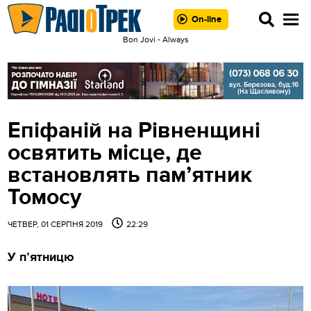
On-line
Bon Jovi - Always
Епіфаній на Рівненщині
освятить місце, де
встановлять пам’ятник
Томосу
ЧЕТВЕР, 01 СЕРПНЯ 2019
22:29
У п’ятницю