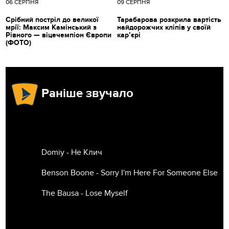
06 СЕРПНЯ
09 СЕРПНЯ
Срібний постріл до великої
Тарабарова розкрила вартість
мрії: Максим Камінський з
найдорожчих кліпів у своїй
Рівного — віцечемпіон Європи
кар’єрі
(ФОТО)
Раніше звучало
Domiy - Не Клич
Benson Boone - Sorry I'm Here For Someone Else
The Bausa - Lose Myself