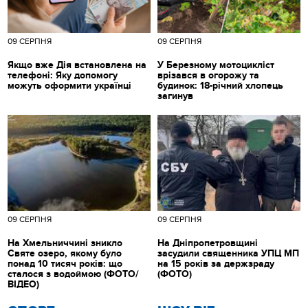
09 СЕРПНЯ
09 СЕРПНЯ
Якщо вже Дія встановлена на
У Березному мотоцикліст
телефоні: Яку допомогу
врізався в огорожу та
можуть оформити українці
будинок: 18-річний хлопець
загинув
09 СЕРПНЯ
09 СЕРПНЯ
На Хмельниччині зникло
На Дніпропетровщині
Святе озеро, якому було
засудили священника УПЦ МП
понад 10 тисяч років: що
на 15 років за держзраду
сталося з водоймою (ФОТО/
(ФОТО)
ВІДЕО)