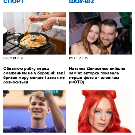
СПОРТ
ШОУ-BIZ
09 СЕРПНЯ
09 СЕРПНЯ
Обвалюю рибку перед
Наталка Денисенко вийшла
смаженням не у борошні: так і
заміж: акторка показала
бризок жиру менше і запах не
перше фото з чоловіком
розноситься
(ФОТО)