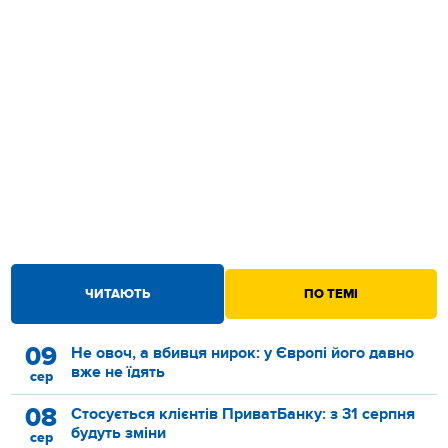
ЧИТАЮТЬ
ПО ТЕМІ
09
Не овоч, а вбивця нирок: у Європі його давно
вже не їдять
сер
08
Стосується клієнтів ПриватБанку: з 31 серпня
будуть зміни
сер