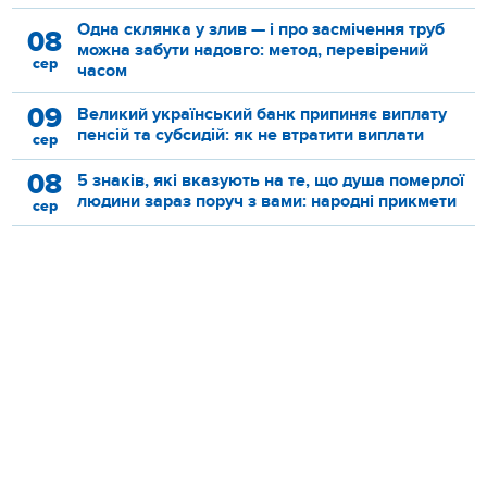
Одна склянка у злив — і про засмічення труб
08
можна забути надовго: метод, перевірений
сер
часом
09
Великий український банк припиняє виплату
пенсій та субсидій: як не втратити виплати
сер
08
5 знаків, які вказують на те, що душа померлої
людини зараз поруч з вами: народні прикмети
сер