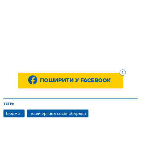
1
ПОШИРИТИ У FACEBOOK
ТЕГИ:
Бюджет
позачергова сесія облради