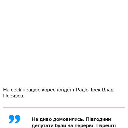
На сесії працює кореспондент Радіо Трек Влад
Пєрязєв:
На диво домовились. Півгодини
депутати були на перерві. І врешті