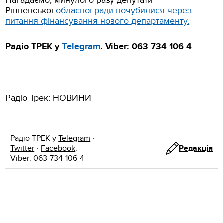
Нагадаємо, минулого разу депутати
Рівненської
обласної ради почубилися через
питання фінансування нового департаменту.
Радіо ТРЕК у
Т
elegr
a
m
. Viber: 063 734 106 4
Радіо Трек: НОВИНИ
Радіо ТРЕК у
Telegram
·
Twitter
·
Facebook
.
Редакція
Viber: 063-734-106-4