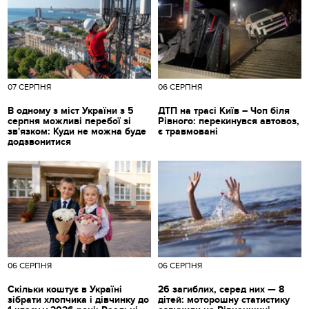
07 СЕРПНЯ
06 СЕРПНЯ
В одному з міст України з 5
ДТП на трасі Київ – Чоп біля
серпня можливі перебої зі
Рівного: перекинувся автовоз,
зв'язком: Куди не можна буде
є травмовані
додзвонитися
06 СЕРПНЯ
06 СЕРПНЯ
Скільки коштує в Україні
26 загиблих, серед них — 8
зібрати хлопчика і дівчинку до
дітей: моторошну статистику