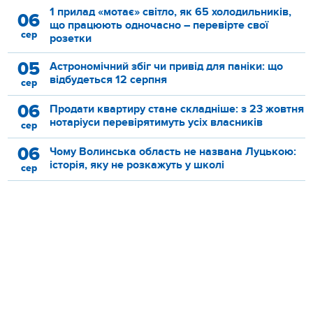
1 прилад «мотає» світло, як 65 холодильників,
06
що працюють одночасно – перевірте свої
сер
розетки
05
Астрономічний збіг чи привід для паніки: що
відбудеться 12 серпня
сер
06
Продати квартиру стане складніше: з 23 жовтня
нотаріуси перевірятимуть усіх власників
сер
06
Чому Волинська область не названа Луцькою:
історія, яку не розкажуть у школі
сер