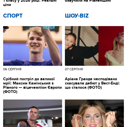
1 класу у 2026 році: Реальні
озвучили на Рівненщині
ціни
СПОРТ
ШОУ-BIZ
06 СЕРПНЯ
07 СЕРПНЯ
Срібний постріл до великої
Аріана Гранде несподівано
мрії: Максим Камінський з
скасувала дебют у Вест-Енді:
Рівного — віцечемпіон Європи
що сталося (ФОТО)
(ФОТО)