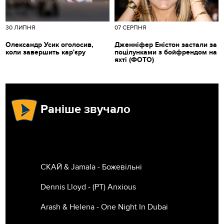
30 ЛИПНЯ
07 СЕРПНЯ
Олександр Усик оголосив,
Дженніфер Еністон застали за
коли завершить кар'єру
поцілунками з бойфрендом на
яхті (ФОТО)
Раніше звучало
СКАЙ & Jamala - Божевільні
Dennis Lloyd - (РТ) Anxious
Arash & Helena - One Night In Dubai