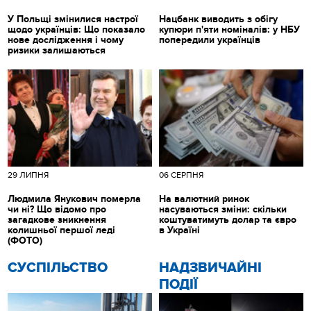
У Польщі змінилися настрої
Нацбанк виводить з обігу
щодо українців: Що показало
купюри п'яти номіналів: у НБУ
нове дослідження і чому
попередили українців
ризики залишаються
29 ЛИПНЯ
06 СЕРПНЯ
Людмила Янукович померла
На валютний ринок
чи ні? Що відомо про
насуваються зміни: скільки
загадкове зникнення
коштуватимуть долар та євро
колишньої першої леді
в Україні
(ФОТО)
CУСПІЛЬСТВО
НАДЗВИЧАЙНІ
ПОДІЇ