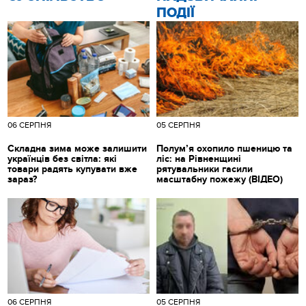
ПОДІЇ
06 СЕРПНЯ
05 СЕРПНЯ
Складна зима може залишити
Полум’я охопило пшеницю та
українців без світла: які
ліс: на Рівненщині
товари радять купувати вже
рятувальники гасили
зараз?
масштабну пожежу (ВІДЕО)
06 СЕРПНЯ
05 СЕРПНЯ