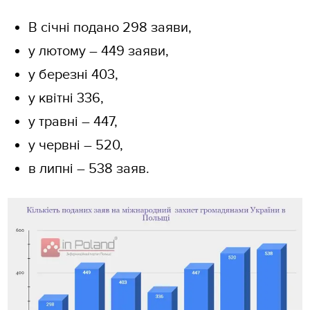
В січні подано 298 заяви,
у лютому – 449 заяви,
у березні 403,
у квітні 336,
у травні – 447,
у червні – 520,
в липні – 538 заяв.