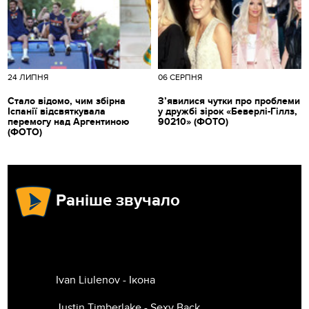
24 ЛИПНЯ
06 СЕРПНЯ
Стало відомо, чим збірна
З’явилися чутки про проблеми
Іспанії відсвяткувала
у дружбі зірок «Беверлі-Гіллз,
перемогу над Аргентиною
90210» (ФОТО)
(ФОТО)
Раніше звучало
Ivan Liulenov - Ікона
Justin Timberlake - Sexy Back