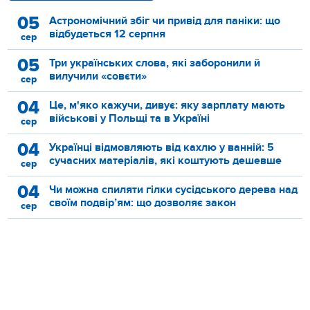
05
Астрономічний збіг чи привід для паніки: що
відбудеться 12 серпня
сер
05
Три українських слова, які заборонили й
вилучили «совєти»
сер
04
Це, м'яко кажучи, дивує: яку зарплату мають
військові у Польщі та в Україні
сер
04
Українці відмовляють від кахлю у ванній: 5
сучасних матеріалів, які коштують дешевше
сер
04
Чи можна спиляти гілки сусідського дерева над
своїм подвір’ям: що дозволяє закон
сер