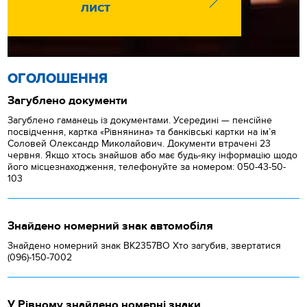
лист
ОГОЛОШЕННЯ
Загублено документи
Загублено гаманець із документами. Усередині — пенсійне
посвідчення, картка «Рівнянина» та банківські картки на ім’я
Соловей Олександр Миколайович. Документи втрачені 23
червня. Якщо хтось знайшов або має будь-яку інформацію щодо
його місцезнаходження, телефонуйте за номером: 050-43-50-
103
Знайдено номерний знак автомобіля
Знайдено номерний знак ВК2357ВО Хто загубив, звертатися
(096)-150-7002
У Рівному знайдено номерні знаки