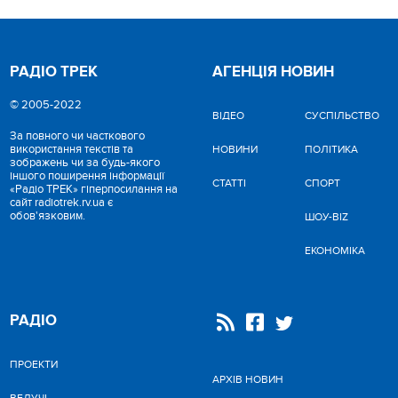
РАДІО ТРЕК
АГЕНЦІЯ НОВИН
© 2005-2022
ВІДЕО
CУСПІЛЬСТВО
За повного чи часткового
використання текстів та
НОВИНИ
ПОЛІТИКА
зображень чи за будь-якого
іншого поширення інформації
СТАТТІ
СПОРТ
«Радіо ТРЕК» гіперпосилання на
сайт radiotrek.rv.ua є
обов'язковим.
ШОУ-BIZ
ЕКОНОМІКА
РАДІО
ПРОЕКТИ
АРХІВ НОВИН
ВЕДУЧІ