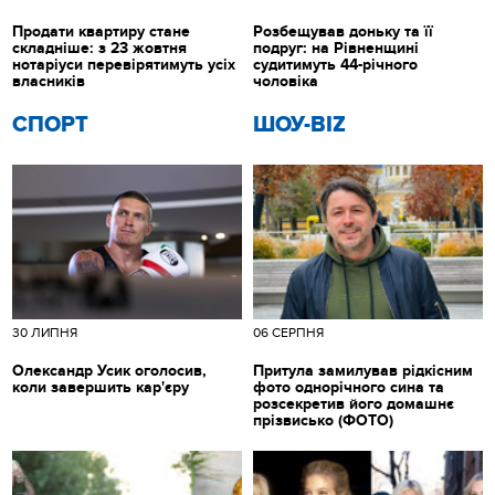
Продати квартиру стане
Розбещував доньку та її
складніше: з 23 жовтня
подруг: на Рівненщині
нотаріуси перевірятимуть усіх
судитимуть 44-річного
власників
чоловіка
СПОРТ
ШОУ-BIZ
30 ЛИПНЯ
06 СЕРПНЯ
Олександр Усик оголосив,
Притула замилував рідкісним
коли завершить кар'єру
фото однорічного сина та
розсекретив його домашнє
прізвисько (ФОТО)