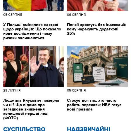
05 СЕРПНЯ
06 СЕРПНЯ
У Польщі змінилися настрої
Пенсії зростуть без індексації:
щодо українців: Що показало
кому нарахують додаткові
нове дослідження і чому
35%
ризики залишаються
29 ЛИПНЯ
05 СЕРПНЯ
Людмила Янукович померла
Стосується тих, хто часто
чи ні? Що відомо про
робить перекази: НБУ готує
загадкове зникнення
нові правила
колишньої першої леді
(ФОТО)
CУСПІЛЬСТВО
НАДЗВИЧАЙНІ