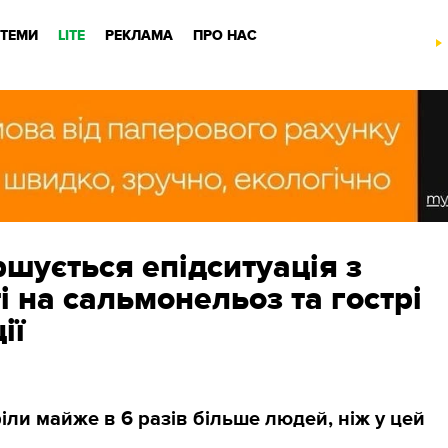
ТЕМИ
LITE
РЕКЛАМА
ПРО НАС
ршується епідситуація з
 на сальмонельоз та гострі
ії
ли майже в 6 разів більше людей, ніж у цей