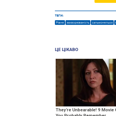
ТЕГИ:
Рівне
захворюваність
сальмонельоз
ЦЕ ЦІКАВО
They're Unbearable! 9 Movie
You Probably Remember