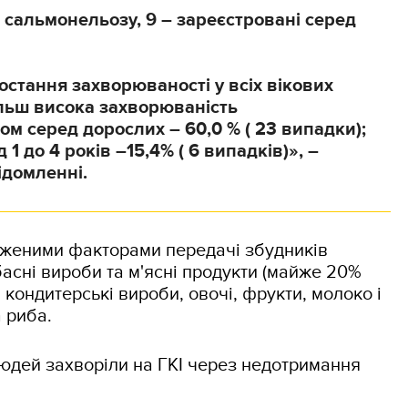
в сальмонельозу, 9 – зареєстровані серед
остання захворюваності у всіх вікових
льш висока захворюваність
м серед дорослих – 60,0 % ( 23 випадки);
д 1 до 4 років –15,4% ( 6 випадків)», –
ідомленні.
дженими факторами передачі збудників
асні вироби та м'ясні продукти (майже 20%
, кондитерські вироби, овочі, фрукти, молоко і
 риба.
юдей захворіли на ГКІ через недотримання