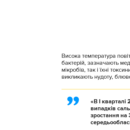
Висока температура пов
бактерій, зазначають мед
мікробів, так і їхні токси
викликають нудоту, блювот
«В І кварталі
випадків саль
зростання на 
середьообласн