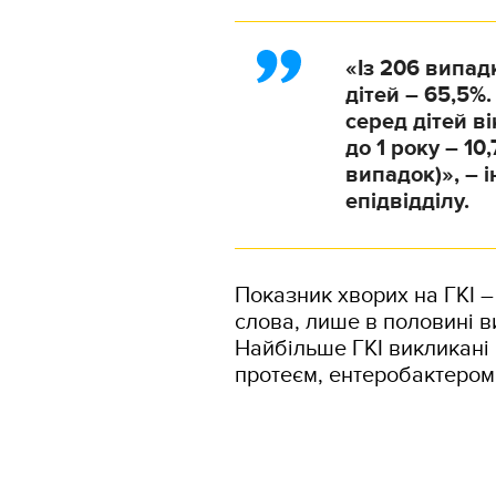
«Із 206 випад
дітей – 65,5%
серед дітей ві
до 1 року – 10
випадок)», – 
епідвідділу.
Показник хворих на ГКІ –
слова, лише в половині в
Найбільше ГКІ викликані 
протеєм, ентеробактером,