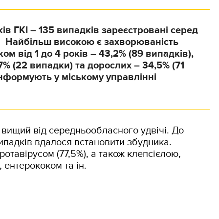
ків ГКІ – 135 випадків зареєстровані серед
. Найбільш високою є захворюваність
ком від 1 до 4 років – 43,2% (89 випадків),
,7% (22 випадки) та дорослих – 34,5% (71
інформують у міському управлінні
 вищий від середньообласного удвічі. До
ипадків вдалося встановити збудника.
ротавірусом (77,5%), а також клепсієлою,
 ентерококом та ін.