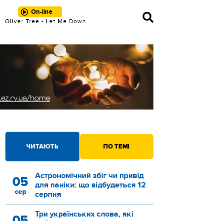
On-line
Oliver Tree - Let Me Down
ЧИТАЮТЬ
ПО ТЕМІ
Астрономічний збіг чи привід
05
для паніки: що відбудеться 12
сер
серпня
Три українських слова, які
05