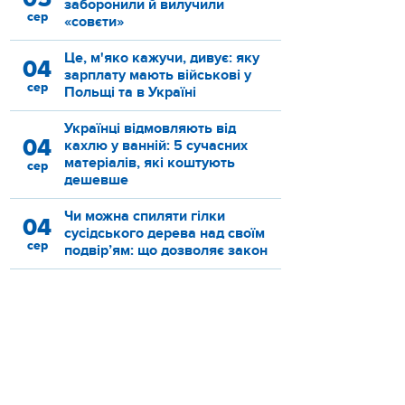
заборонили й вилучили
сер
«совєти»
Це, м'яко кажучи, дивує: яку
04
зарплату мають військові у
сер
Польщі та в Україні
Українці відмовляють від
04
кахлю у ванній: 5 сучасних
матеріалів, які коштують
сер
дешевше
Чи можна спиляти гілки
04
сусідського дерева над своїм
сер
подвір’ям: що дозволяє закон