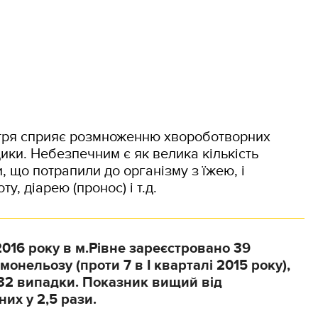
ітря сприяє розмноженню хвороботворних
ики. Небезпечним є як велика кількість
ни, що потрапили до організму з їжею, і
у, діарею (пронос) і т.д.
 2016 року в м.Рівне зареєстровано 39
монельозу (проти 7 в І кварталі 2015 року),
32 випадки. Показник вищий від
их у 2,5 рази.