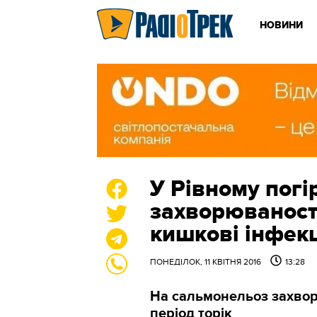
НОВИНИ
У Рівному погі
захворюваності
кишкові інфекц
ПОНЕДІЛОК, 11 КВІТНЯ 2016
13:28
На сальмонельоз захворі
період торік