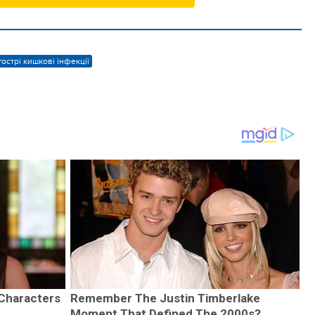
гострі кишкові інфекції
 Characters
Remember The Justin Timberlake
Moment That Defined The 2000s?