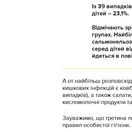
Із 39 випадкі
дітей – 23,1%.
Відмічають зр
групах. Найбі
сальмонельозо
серед дітей ві
йдеться в пов
А от найбільш розповсю
кишкових інфекцій є ковб
випадків), а також салати
кисломолочні продукти та
Зауважимо, що третина л
правил особистої гігієни.