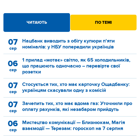
ЧИТАЮТЬ
ПО ТЕМІ
07
Нацбанк виводить з обігу купюри п'яти
номіналів: у НБУ попередили українців
сер
1 прилад «мотає» світло, як 65 холодильників,
06
що працюють одночасно – перевірте свої
сер
розетки
07
Стосується тих, хто має карточку Ощадбанку:
українцям скасували одну з комісій
сер
07
Зачепить тих, хто має вдома газ: Уточнили про
оплату рахунків, які незабаром прийдуть
сер
06
Мистецтво комунікації — Близнюкам, Магія
взаємодії — Терезам: гороскоп на 7 серпня
сер