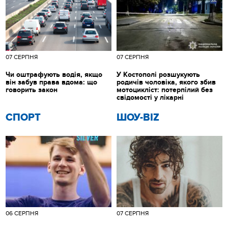
07 СЕРПНЯ
07 СЕРПНЯ
Чи оштрафують водія, якщо
У Костополі розшукують
він забув права вдома: що
родичів чоловіка, якого збив
говорить закон
мотоцикліст: потерпілий без
свідомості у лікарні
СПОРТ
ШОУ-BIZ
06 СЕРПНЯ
07 СЕРПНЯ