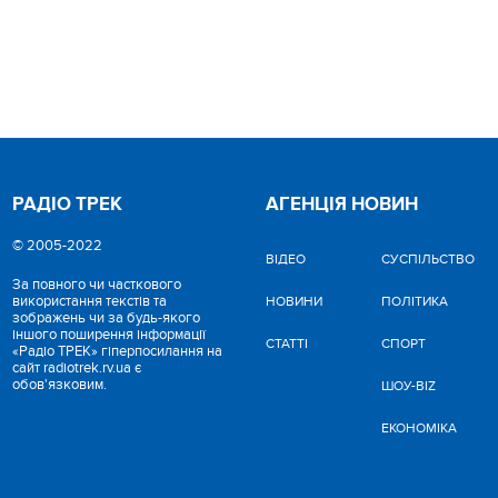
РАДІО ТРЕК
АГЕНЦІЯ НОВИН
© 2005-2022
ВІДЕО
CУСПІЛЬСТВО
За повного чи часткового
використання текстів та
НОВИНИ
ПОЛІТИКА
зображень чи за будь-якого
іншого поширення інформації
СТАТТІ
СПОРТ
«Радіо ТРЕК» гіперпосилання на
сайт radiotrek.rv.ua є
обов'язковим.
ШОУ-BIZ
ЕКОНОМІКА