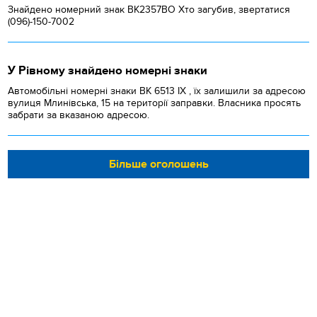
Знайдено номерний знак ВК2357ВО Хто загубив, звертатися
(096)-150-7002
У Рівному знайдено номерні знаки
Автомобільні номерні знаки BK 6513 IX , їх залишили за адресою
вулиця Млинівська, 15 на території заправки. Власника просять
забрати за вказаною адресою.
Більше оголошень