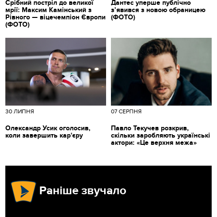
Срібний постріл до великої
Дантес уперше публічно
мрії: Максим Камінський з
з’явився з новою обраницею
Рівного — віцечемпіон Європи
(ФОТО)
(ФОТО)
30 ЛИПНЯ
07 СЕРПНЯ
Олександр Усик оголосив,
Павло Текучев розкрив,
коли завершить кар'єру
скільки заробляють українські
актори: «Це верхня межа»
Раніше звучало