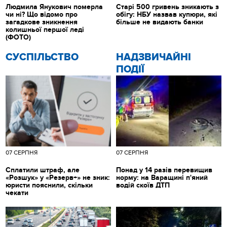
Людмила Янукович померла
Старі 500 гривень зникають з
чи ні? Що відомо про
обігу: НБУ назвав купюри, які
загадкове зникнення
більше не видають банки
колишньої першої леді
(ФОТО)
CУСПІЛЬСТВО
НАДЗВИЧАЙНІ
ПОДІЇ
07 СЕРПНЯ
07 СЕРПНЯ
Сплатили штраф, але
Понад у 14 разів перевищив
«Розшук» у «Резерв+» не зник:
норму: на Варащині п'яний
юристи пояснили, скільки
водій скоїв ДТП
чекати