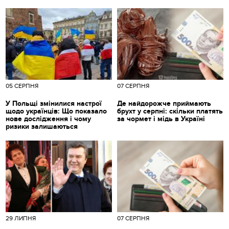
05 СЕРПНЯ
07 СЕРПНЯ
У Польщі змінилися настрої
Де найдорожче приймають
щодо українців: Що показало
брухт у серпні: скільки платять
нове дослідження і чому
за чормет і мідь в Україні
ризики залишаються
29 ЛИПНЯ
07 СЕРПНЯ